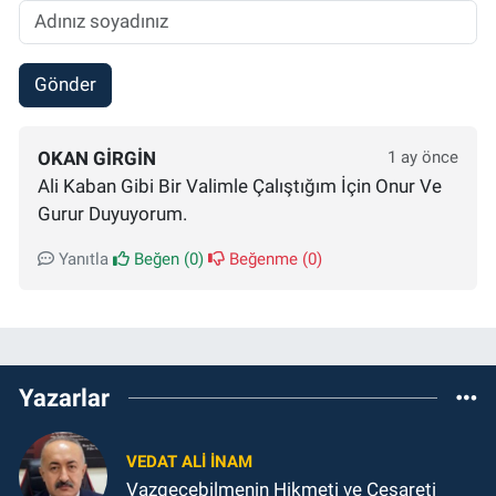
Gönder
OKAN GIRGIN
1 ay önce
Ali Kaban Gibi Bir Valimle Çalıştığım İçin Onur Ve
Gurur Duyuyorum.
Yanıtla
Beğen (
0
)
Beğenme (
0
)
Yazarlar
VEDAT ALI İNAM
Vazgeçebilmenin Hikmeti ve Cesareti