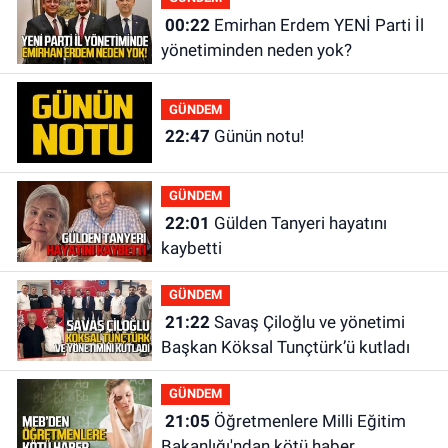
00:22
Emirhan Erdem YENİ Parti İl
yönetiminden neden yok?
GÜNDEM
22:47
Günün notu!
GÜNDEM
22:01
Gülden Tanyeri hayatını
kaybetti
GÜNDEM
21:22
Savaş Çiloğlu ve yönetimi
Başkan Köksal Tunçtürk’ü kutladı
GÜNDEM
21:05
Öğretmenlere Milli Eğitim
Bakanlığı'ndan kötü haber