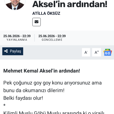
Aksel’in ardından!
SİYASET
ATILLA ÖKSÜZ
SPOR
SAĞLIK
25.06.2026 - 22:39
25.06.2026 - 22:39
YAYINLANMA
GÜNCELLEME
Paylaş
-
+
A
A
Mehmet Kemal Aksel’in ardından!
Pek çoğunuz goy goy konu arıyorsunuz ama
bunu da okumanızı dilerim!
Belki faydası olur!
*
Kilimli Muslu Göbü Muslu arasında ki o virajlı