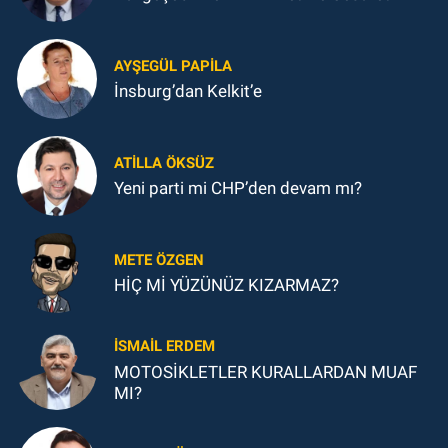
AYŞEGÜL PAPILA
İnsburg’dan Kelkit’e
ATILLA ÖKSÜZ
Yeni parti mi CHP’den devam mı?
METE ÖZGEN
HİÇ Mİ YÜZÜNÜZ KIZARMAZ?
İSMAIL ERDEM
MOTOSİKLETLER KURALLARDAN MUAF
MI?