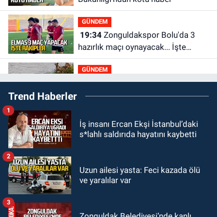
GÜNDEM
19:34
Zonguldakspor Bolu'da 3
hazırlık maçı oynayacak... İşte
rakipler...
GÜNDEM
19:27
Çaycuma ırmağında görüldü:
Trend Haberler
Görenler şaşkınlık yaşadı
1
GÜNDEM
İş insanı Ercan Ekşi İstanbul’daki
19:12
TMO kabuklu fındık alım
s*lahlı saldırıda hayatını kaybetti
fiyatlarını açıkladı
2
GÜNDEM
Uzun ailesi yasta: Feci kazada ölü
18:52
Zonguldak'ta pitbul köpek
ve yaralılar var
anne ve çocuğuna saldırdı: Tedavi
altındalar
3
GÜNDEM
Zonguldak Belediyesi’nde kanlı