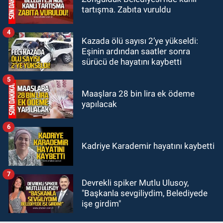
18:44
Zonguldak'ta araç yayaya
tartışma. Zabıta vuruldu
çarptı: Ağır yaralanan yaya tedavi
altına alındı
4
Kazada ölü sayısı 2’ye yükseldi:
Eşinin ardından saatler sonra
sürücü de hayatını kaybetti
5
Maaşlara 28 bin lira ek ödeme
yapılacak
6
Kadriye Karademir hayatını kaybetti
7
Devrekli spiker Mutlu Ulusoy,
"Başkanla sevgiliydim, Belediyede
işe girdim"