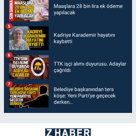
Maaşlara 28 bin lira ek ödeme
yapılacak
5
Kadriye Karademir hayatını
kaybetti
6
TTK işçi alımı duyurusu. Adaylar
çağrıldı
7
Belediye başkanından ters
köşe: Yeni Parti’ye geçecek
derken…