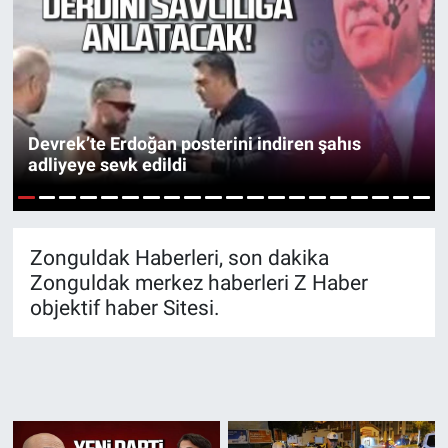
SİYASET
SPOR
SAĞLIK
Devrek’te Erdoğan posterini indiren şahıs
adliyeye sevk edildi
1
2
3
4
5
6
7
8
9
10
11
12
13
14
15
16
17
18
19
20
Zonguldak Haberleri, son dakika
Zonguldak merkez haberleri Z Haber
objektif haber Sitesi.