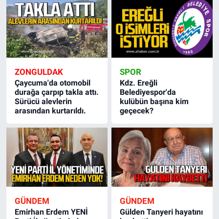
ZONGULDAK
SPOR
Çaycuma'da otomobil
Kdz. Ereğli
durağa çarpıp takla attı.
Belediyespor'da
Sürücü alevlerin
kulübün başına kim
arasından kurtarıldı.
geçecek?
GÜNDEM
GÜNDEM
Emirhan Erdem YENİ
Gülden Tanyeri hayatını