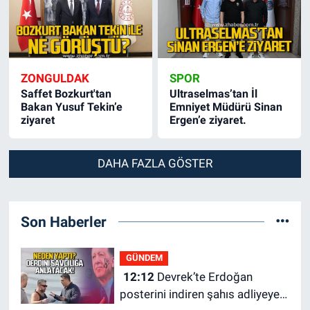
ZONGULDAK
SPOR
Saffet Bozkurt'tan
Ultraselmas’tan İl
Bakan Yusuf Tekin’e
Emniyet Müdürü Sinan
ziyaret
Ergen’e ziyaret.
DAHA FAZLA GÖSTER
Son Haberler
GÜNDEM
12:12
Devrek’te Erdoğan
posterini indiren şahıs adliyeye