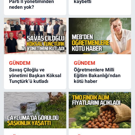
Parti İl yönetiminden
kaybetti
neden yok?
GÜNDEM
GÜNDEM
Savaş Çiloğlu ve
Öğretmenlere Milli
yönetimi Başkan Köksal
Eğitim Bakanlığı'ndan
Tunçtürk’ü kutladı
kötü haber