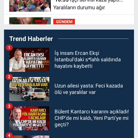
Yaralıların durumu ağır
GÜNDEM
10:06
“Drakula” alarmı!
Trend Haberler
Zonguldak, Bartın ve Düzce
tehdit altında
1
GÜNDEM
İş insanı Ercan Ekşi
İstanbul’daki s*lahlı saldırıda
09:52
Karabük'te kaza yaptılar:
hayatını kaybetti
7 yaralı
2
GÜNDEM
Uzun ailesi yasta: Feci kazada
09:43
Arkadaşlıklar &
ölü ve yaralılar var
Dostluklar
3
Bülent Kantarcı kararını açıkladı!
GÜNDEM
CHP'de mi kaldı, Yeni Parti'ye mi
00:40
Merve Kır Müftüoğlu
geçti?
Anadolu’yu karış karış geziyor,
yeni yapılanmaları şekillendiriyor
4