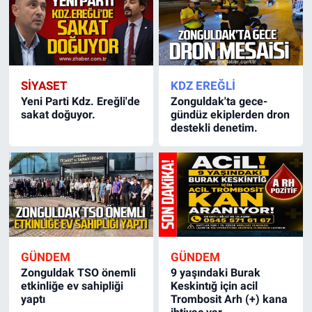
SİYASET
KDZ EREĞLİ
Yeni Parti Kdz. Ereğli'de
Zonguldak'ta gece-
sakat doğuyor.
gündüz ekiplerden dron
destekli denetim.
GÜNDEM
GÜNDEM
Zonguldak TSO önemli
9 yaşındaki Burak
etkinliğe ev sahipliği
Keskintığ için acil
yaptı
Trombosit Arh (+) kana