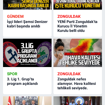
GÜNDEM
ZONGULDAK
İşçi lideri Şemsi Denizer
YENİ Parti Zonguldak'ta
kabri başında anıldı
Kurucu İl Yönetim
Kurulu belli oldu
SPOR
ZONGULDAK
3. Lig 1. Grup’ta
Zonguldak nefes
program açıklandı
alamıyor. Hava kalitesi
tehlikeli seviyede.