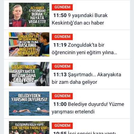
sevk edildi
GÜNDEM
11:50
9 yaşındaki Burak
Keskintığ’dan acı haber
GÜNDEM
11:19
Zonguldak’ta bir
öğrencinin yeni eğitim yılına
başlama maliyeti ne kadar?
GÜNDEM
11:13
Şaşırtmadı... Akaryakıta
bir zam daha geliyor
GÜNDEM
11:00
Belediye duyurdu! Yüzme
yarışması ertelendi
GÜNDEM
10:55
İşçi servisi kaza yaptı...