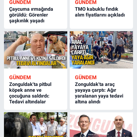
GÜNDEM
GÜNDEM
Çaycuma ırmağında
TMO kabuklu fındık
görüldü: Görenler
alım fiyatlarını açıkladı
şaşkınlık yaşadı
GÜNDEM
GÜNDEM
Zonguldak'ta pitbul
Zonguldak'ta araç
köpek anne ve
yayaya çarptı: Ağır
çocuğuna saldırdı:
yaralanan yaya tedavi
Tedavi altındalar
altına alındı