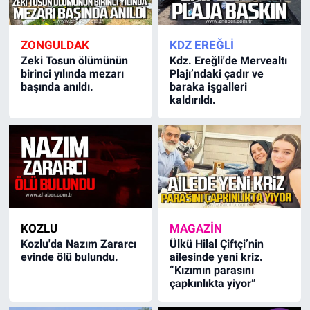
ZONGULDAK
KDZ EREĞLİ
Zeki Tosun ölümünün
Kdz. Ereğli'de Mervealtı
birinci yılında mezarı
Plajı’ndaki çadır ve
başında anıldı.
baraka işgalleri
kaldırıldı.
KOZLU
MAGAZİN
Kozlu'da Nazım Zararcı
Ülkü Hilal Çiftçi’nin
evinde ölü bulundu.
ailesinde yeni kriz.
“Kızımın parasını
çapkınlıkta yiyor”