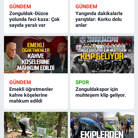
GÜNDEM
GÜNDEM
Zonguldak-Düzce
Yangında dakikalarla
yolunda feci kaza: Çok
yarıştılar: Korku dolu
sayıda yaralı var
anlar
GÜNDEM
SPOR
Emekli öğretmenler
Zonguldakspor için
kahve köşelerine
muhteşem klip geliyor.
mahkum edildi