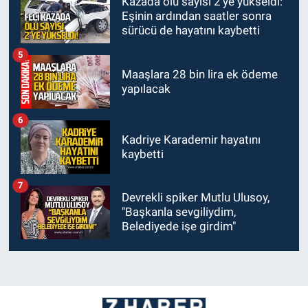
Kazada ölü sayısı 2’ye yükseldi:
Eşinin ardından saatler sonra
sürücü de hayatını kaybetti
5
Maaşlara 28 bin lira ek ödeme
yapılacak
6
Kadriye Karademir hayatını
kaybetti
7
Devrekli spiker Mutlu Ulusoy,
"Başkanla sevgiliydim,
Belediyede işe girdim"