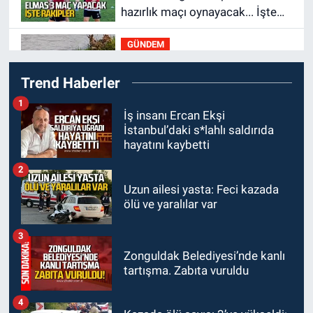
hazırlık maçı oynayacak... İşte
rakipler...
GÜNDEM
19:27
Çaycuma ırmağında
Trend Haberler
görüldü: Görenler şaşkınlık
yaşadı
1
GÜNDEM
İş insanı Ercan Ekşi
İstanbul’daki s*lahlı saldırıda
19:12
TMO kabuklu fındık alım
hayatını kaybetti
fiyatlarını açıkladı
2
GÜNDEM
Uzun ailesi yasta: Feci kazada
18:52
Zonguldak'ta pitbul
ölü ve yaralılar var
köpek anne ve çocuğuna
saldırdı: Tedavi altındalar
3
GÜNDEM
Zonguldak Belediyesi’nde kanlı
18:44
Zonguldak'ta araç yayaya
tartışma. Zabıta vuruldu
çarptı: Ağır yaralanan yaya
tedavi altına alındı
4