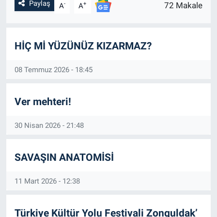
Paylaş
-
+
72 Makale
A
A
SİYASET
SPOR
HİÇ Mİ YÜZÜNÜZ KIZARMAZ?
SAĞLIK
08 Temmuz 2026 - 18:45
Ver mehteri!
30 Nisan 2026 - 21:48
SAVAŞIN ANATOMİSİ
11 Mart 2026 - 12:38
Türkiye Kültür Yolu Festivali Zonguldak’