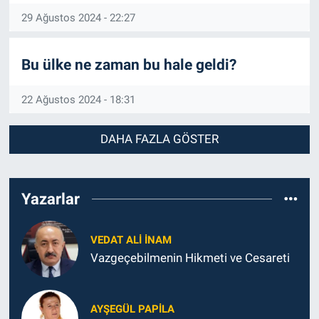
29 Ağustos 2024 - 22:27
Bu ülke ne zaman bu hale geldi?
22 Ağustos 2024 - 18:31
DAHA FAZLA GÖSTER
Yazarlar
VEDAT ALI İNAM
Vazgeçebilmenin Hikmeti ve Cesareti
AYŞEGÜL PAPILA