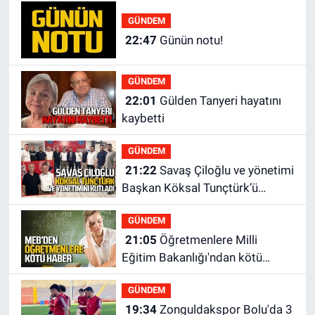
GÜNDEM
22:47
Günün notu!
GÜNDEM
22:01
Gülden Tanyeri hayatını
kaybetti
GÜNDEM
21:22
Savaş Çiloğlu ve yönetimi
Başkan Köksal Tunçtürk’ü
kutladı
GÜNDEM
21:05
Öğretmenlere Milli
Eğitim Bakanlığı'ndan kötü
haber
GÜNDEM
19:34
Zonguldakspor Bolu'da 3