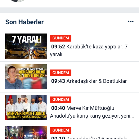
Son Haberler
GÜNDEM
09:52
Karabük'te kaza yaptılar: 7
yaralı
GÜNDEM
09:43
Arkadaşlıklar & Dostluklar
GÜNDEM
00:40
Merve Kır Müftüoğlu
Anadolu’yu karış karış geziyor, yeni
yapılanmaları şekillendiriyor
GÜNDEM
00:10
Zonguldak'ta 15 yaşındaki