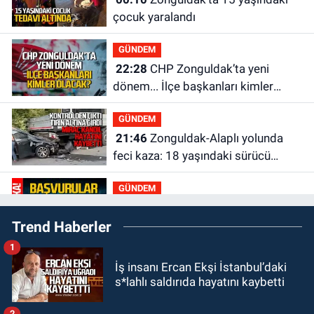
çocuk yaralandı
GÜNDEM
22:28
CHP Zonguldak’ta yeni
dönem... İlçe başkanları kimler
olacak?
GÜNDEM
21:46
Zonguldak-Alaplı yolunda
feci kaza: 18 yaşındaki sürücü
hayatını kaybetti
GÜNDEM
21:29
Başvurular başladı: 3 bin
Trend Haberler
250 kişi alınacak
1
GÜNDEM
İş insanı Ercan Ekşi İstanbul’daki
19:56
Otomobille çarpışan
s*lahlı saldırıda hayatını kaybetti
bisikletli ağır yaralandı
2