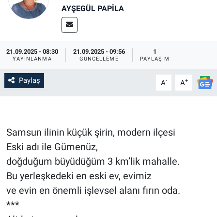
AYŞEGÜL PAPILA
SİYASET
SPOR
21.09.2025 - 08:30
21.09.2025 - 09:56
1
YAYINLANMA
GÜNCELLEME
PAYLAŞIM
SAĞLIK
Paylaş
-
+
A
A
Samsun ilinin küçük şirin, modern ilçesi
Eski adı ile Gümenüz,
doğduğum büyüdüğüm 3 km’lik mahalle.
Bu yerleşkedeki en eski ev, evimiz
ve evin en önemli işlevsel alanı fırın oda.
***