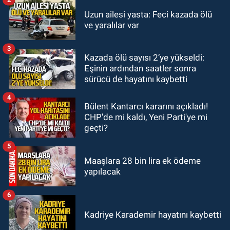
GÜNDEM
Uzun ailesi yasta: Feci kazada ölü
19:46
Cumhurbaşkanı Erdoğan’ın
ve yaralılar var
fotoğrafını söküp indirdi
3
Kazada ölü sayısı 2’ye yükseldi:
GÜNDEM
Eşinin ardından saatler sonra
18:48
Yeni başkan belli oldu:
sürücü de hayatını kaybetti
Kongrede dostluk mesajları
4
Bülent Kantarcı kararını açıkladı!
CHP'de mi kaldı, Yeni Parti'ye mi
geçti?
5
Maaşlara 28 bin lira ek ödeme
yapılacak
6
Kadriye Karademir hayatını kaybetti