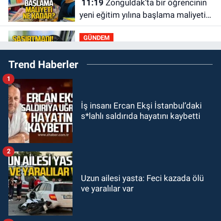
11:19
Zonguldak’ta bir öğrencinin
yeni eğitim yılına başlama maliyeti
ne kadar?
GÜNDEM
11:13
Şaşırtmadı... Akaryakıta bir
Trend Haberler
zam daha geliyor
1
GÜNDEM
11:00
Belediye duyurdu! Yüzme
İş insanı Ercan Ekşi İstanbul’daki
yarışması ertelendi
s*lahlı saldırıda hayatını kaybetti
GÜNDEM
10:55
İşçi servisi kaza yaptı...
2
Yaralıların durumu ağır
Uzun ailesi yasta: Feci kazada ölü
GÜNDEM
ve yaralılar var
10:06
“Drakula” alarmı! Zonguldak,
Bartın ve Düzce tehdit altında