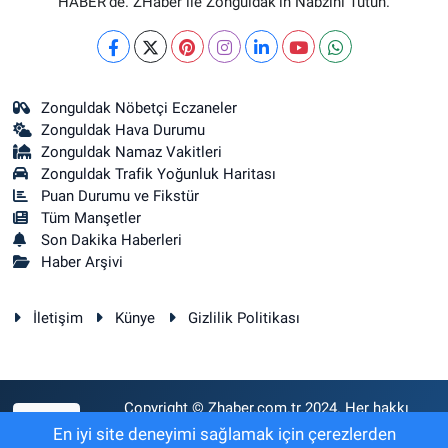
HABER’de. ZHaber ile Zonguldak’ın Nabzını Tutun.
Zonguldak Nöbetçi Eczaneler
Zonguldak Hava Durumu
Zonguldak Namaz Vakitleri
Zonguldak Trafik Yoğunluk Haritası
Puan Durumu ve Fikstür
Tüm Manşetler
Son Dakika Haberleri
Haber Arşivi
İletişim
Künye
Gizlilik Politikası
Copyright © Zhaber.com.tr 2024. Her hakkı
RSS
saklıdır.
En iyi site deneyimi sağlamak için çerezlerden