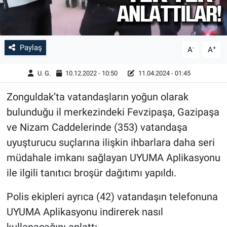
Paylaş
-
+
A
A
U. G.
10.12.2022 - 10:50
11.04.2024 - 01:45
Zonguldak’ta vatandaşların yoğun olarak
bulunduğu il merkezindeki Fevzipaşa, Gazipaşa
ve Nizam Caddelerinde (353) vatandaşa
uyuşturucu suçlarına ilişkin ihbarlara daha seri
müdahale imkanı sağlayan UYUMA Aplikasyonu
ile ilgili tanıtıcı broşür dağıtımı yapıldı.
Polis ekipleri ayrıca (42) vatandaşın telefonuna
UYUMA Aplikasyonu indirerek nasıl
kullanacağını anlattı.