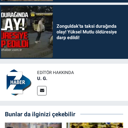
Zonguldak'ta taksi durağında
olay! Yüksel Mutlu öldüresiye
darp edildi!
EDITÖR HAKKINDA
U. G.
Bunlar da ilginizi çekebilir