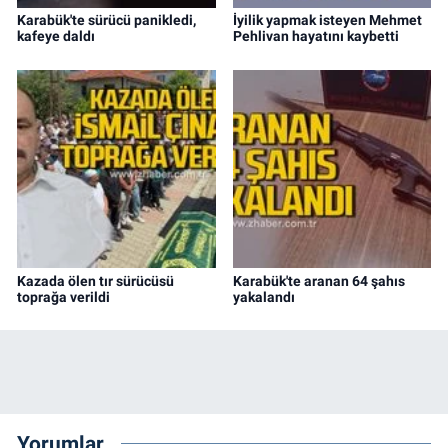
Karabük'te sürücü panikledi,
İyilik yapmak isteyen Mehmet
kafeye daldı
Pehlivan hayatını kaybetti
Kazada ölen tır sürücüsü
Karabük'te aranan 64 şahıs
toprağa verildi
yakalandı
Yorumlar