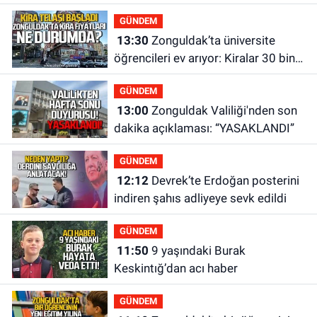
GÜNDEM
13:30
Zonguldak’ta üniversite
öğrencileri ev arıyor: Kiralar 30 bin
liraya kadar çıkıyor
GÜNDEM
13:00
Zonguldak Valiliği'nden son
dakika açıklaması: “YASAKLANDI”
GÜNDEM
12:12
Devrek’te Erdoğan posterini
indiren şahıs adliyeye sevk edildi
GÜNDEM
11:50
9 yaşındaki Burak
Keskintığ’dan acı haber
GÜNDEM