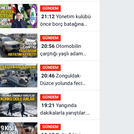
geldi: Ameliyata
GÜNDEM
dayanamadı
21:12
Yönetim kulübü
önce borç batağına
soktu şimdi de
GÜNDEM
görevden kaçtığını
20:56
Otomobilin
resmen açıkladı
çarptığı yaşlı adam
hayatını kaybetti
GÜNDEM
20:46
Zonguldak-
Düzce yolunda feci
kaza: Çok sayıda yaralı
GÜNDEM
var
19:21
Yangında
dakikalarla yarıştılar:
Korku dolu anlar
GÜNDEM