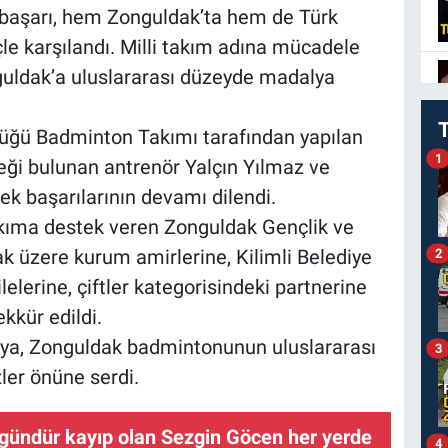
 başarı, hem Zonguldak’ta hem de Türk
e karşılandı. Milli takım adına mücadele
uldak’a uluslararası düzeyde madalya
lüğü Badminton Takımı tarafından yapılan
1
ği bulunan antrenör Yalçın Yılmaz ve
rek başarılarının devamı dilendi.
akıma destek veren Zonguldak Gençlik ve
k üzere kurum amirlerine, Kilimli Belediye
2
lelerine, çiftler kategorisindeki partnerine
kkür edildi.
ya, Zonguldak badmintonunun uluslararası
3
ler önüne serdi.
gündür kayıp olan Sezgin Göcen her yerde
4