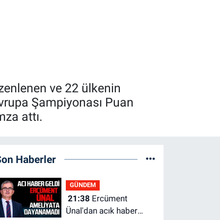
üzenlenen ve 22 ülkenin
n Avrupa Şampiyonası Puan
za attı.
Son Haberler
GÜNDEM
21:38
Ercüment
Ünal'dan acık haber