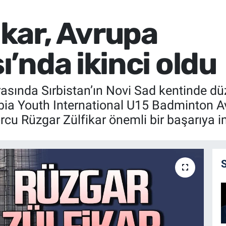
ikar, Avrupa
’nda ikinci oldu
rasında Sırbistan’ın Novi Sad kentinde d
Serbia Youth International U15 Badminto
cu Rüzgar Zülfikar önemli bir başarıya im