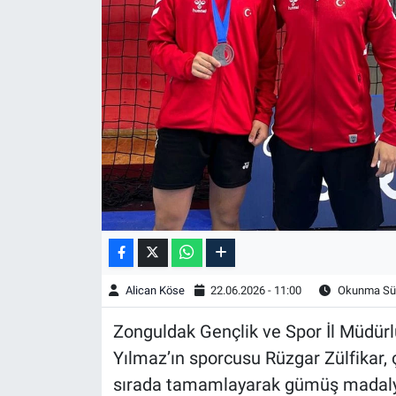
Alican Köse
22.06.2026 - 11:00
Okunma Sür
Zonguldak Gençlik ve Spor İl Müdür
Yılmaz’ın sporcusu Rüzgar Zülfikar, ç
sırada tamamlayarak gümüş madaly