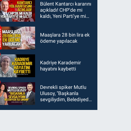
kaybetti
Bülent Kantarcı kararını
kaldırıldı.
açıkladı! CHP'de mi
kaldı, Yeni Parti'ye mi
geçti?
Maaşlara 28 bin lira ek
ödeme yapılacak
Kadriye Karademir
hayatını kaybetti
Devrekli spiker Mutlu
Ulusoy, "Başkanla
sevgiliydim, Belediyede
işe girdim"