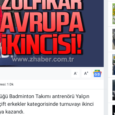
-
+
A
A
esi: 1 Dk
lüğü Badminton Takımı antrenörü Yalçın
ift erkekler kategorisinde turnuvayı ikinci
a kazandı.