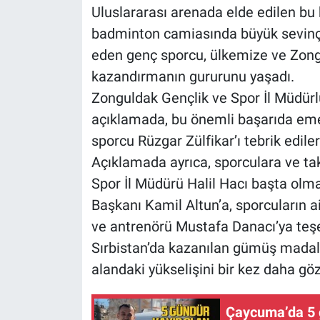
Uluslararası arenada elde edilen bu
badminton camiasında büyük sevinçl
eden genç sporcu, ülkemize ve Zong
kazandırmanın gururunu yaşadı.
Zonguldak Gençlik ve Spor İl Müdür
açıklamada, bu önemli başarıda eme
sporcu Rüzgar Zülfikar’ı tebrik edile
Açıklamada ayrıca, sporculara ve t
Spor İl Müdürü Halil Hacı başta olma
Başkanı Kamil Altun’a, sporcuların ai
ve antrenörü Mustafa Danacı’ya teşe
Sırbistan’da kazanılan gümüş madal
alandaki yükselişini bir kez daha göz
Çaycuma’da 5 