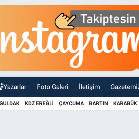
Yazarlar
Foto Galeri
İletişim
Gazetemi
GULDAK
KDZ EREĞLİ
ÇAYCUMA
BARTIN
KARABÜK