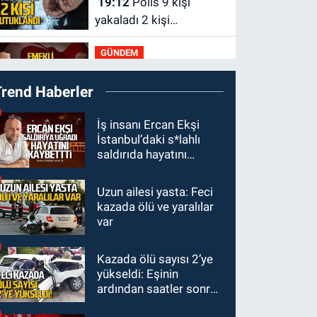
19:12
Polis 9 kişi
yakaladı 2 kişi
tutuklandı
GÜNDEM
18:47
Emekli
Trend Haberler
öğretmenler kahve
köşelerine mahkum
SPOR
İş insanı Ercan Ekşi
edildi
İstanbul’daki s*lahlı
16:30
Zonguldakspor
saldırıda hayatını
için muhteşem klip
kaybetti
geliyor.
Uzun ailesi yasta: Feci
Zonguldak
kazada ölü ve yaralılar
15:41
Zeki Tosun
var
ölümünün birinci yılında
mezarı başında anıldı.
Kazada ölü sayısı 2’ye
KDZ EREĞLİ
yükseldi: Eşinin
15:11
Kdz. Ereğli'de
ardından saatler sonra
Mervealtı Plajı’ndaki
sürücü de hayatını
çadır ve baraka işgalleri