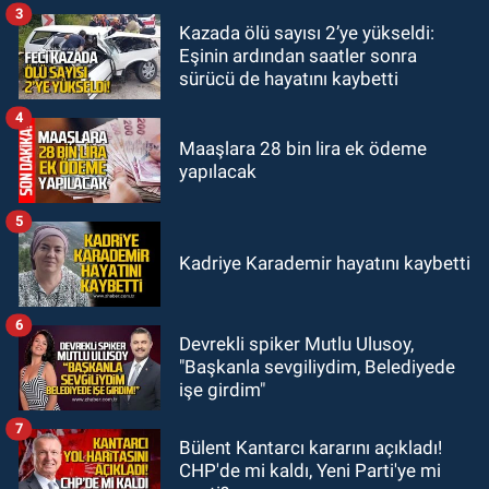
3
Kazada ölü sayısı 2’ye yükseldi:
GÜNDEM
Eşinin ardından saatler sonra
18:35
Filyos’ta 2 kişiyi dalgalar
sürücü de hayatını kaybetti
yuttu: 1 kişi hayatını kaybetti 1 kişi
aranıyor
4
Maaşlara 28 bin lira ek ödeme
yapılacak
5
Kadriye Karademir hayatını kaybetti
6
Devrekli spiker Mutlu Ulusoy,
"Başkanla sevgiliydim, Belediyede
işe girdim"
7
Bülent Kantarcı kararını açıkladı!
CHP'de mi kaldı, Yeni Parti'ye mi