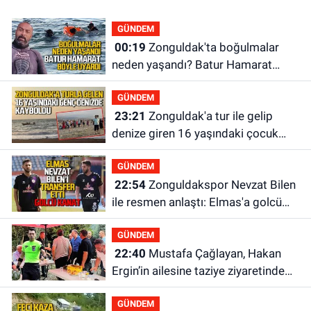
GÜNDEM
00:19
Zonguldak'ta boğulmalar
neden yaşandı? Batur Hamarat
böyle uyardı!
GÜNDEM
23:21
Zonguldak'a tur ile gelip
denize giren 16 yaşındaki çocuk
kayboldu: Son anları kamerada
GÜNDEM
22:54
Zonguldakspor Nevzat Bilen
ile resmen anlaştı: Elmas'a golcü
kanat
GÜNDEM
22:40
Mustafa Çağlayan, Hakan
Ergin’in ailesine taziye ziyaretinde
bulundu
GÜNDEM