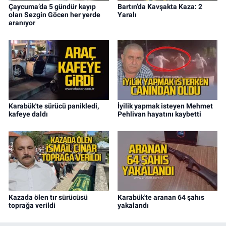
Çaycuma’da 5 gündür kayıp
Bartın’da Kavşakta Kaza: 2
olan Sezgin Göcen her yerde
Yaralı
aranıyor
Karabük'te sürücü panikledi,
İyilik yapmak isteyen Mehmet
kafeye daldı
Pehlivan hayatını kaybetti
Kazada ölen tır sürücüsü
Karabük'te aranan 64 şahıs
toprağa verildi
yakalandı