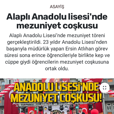
ASAYİŞ
SİYASET
Alaplı Anadolu lisesi'nde
SPOR
mezuniyet coşkusu
Alaplı Anadolu Lisesi’nde mezuniyet töreni
SAĞLIK
gerçekleştirildi. 23 yıldır Anadolu Lisesi’nden
başarıyla müdürlük yapan Ersin Atlıhan görev
süresi sona erince öğrencileriyle birlikte kep ve
cüppe giydi öğrencilerin mezuniyet coşkusuna
ortak oldu.