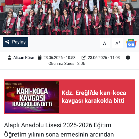
Paylaş
-
+
A
A
Alican Köse
23.06.2026 - 10:58
23.06.2026 - 11:03
Okunma Süresi: 2 Dk
Kdz. Ereğli'de karı-koca
kavgası karakolda bitti
Alaplı Anadolu Lisesi 2025-2026 Eğitim
Öğretim yılının sona ermesinin ardından