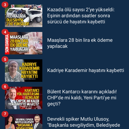
3
GÜNDEM
Kazada ölü sayısı 2’ye yükseldi:
23:05
Kozlu Belediyespor'dan
Eşinin ardından saatler sonra
3.Lig'e transfer oldu
sürücü de hayatını kaybetti
4
Maaşlara 28 bin lira ek ödeme
yapılacak
5
Kadriye Karademir hayatını kaybetti
6
Bülent Kantarcı kararını açıkladı!
CHP'de mi kaldı, Yeni Parti'ye mi
geçti?
7
Devrekli spiker Mutlu Ulusoy,
"Başkanla sevgiliydim, Belediyede