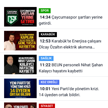
SPOR
14:34
Çaycumaspor şartları yerine
getirdi.
KARABÜK
12:53
Karabük'te Enerjisa çalışanı
Olcay Özaltın elektrik akımına
kapılarak hayatını kaybetti.
SAĞLIK
11:22
BEUN personeli Nihat Şahan
Kalaycı hayatını kaybetti
KDZ EREĞLİ
10:01
Yeni Parti'de yönetim krizi.
14 üyeden ortak bildiri.
SİYASET