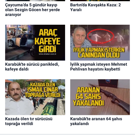
Çaycuma’da 5 gündür kayıp
Bartın’da Kavşakta Kaza: 2
olan Sezgin Göcen her yerde
Yaralı
aranıyor
Karabük'te sürücü panikledi,
İyilik yapmak isteyen Mehmet
kafeye daldı
Pehlivan hayatını kaybetti
Kazada ölen tır sürücüsü
Karabük'te aranan 64 şahıs
toprağa verildi
yakalandı