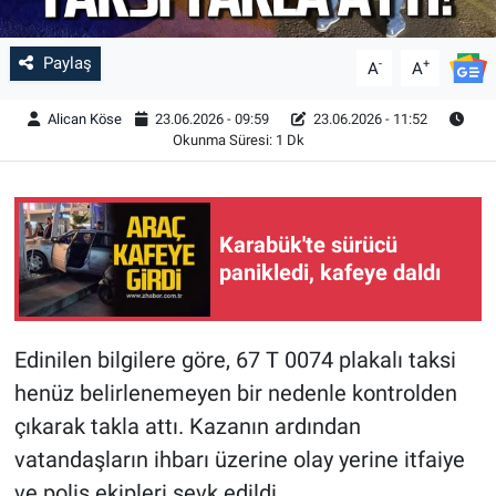
Paylaş
-
+
A
A
Alican Köse
23.06.2026 - 09:59
23.06.2026 - 11:52
Okunma Süresi: 1 Dk
Karabük'te sürücü
panikledi, kafeye daldı
Edinilen bilgilere göre, 67 T 0074 plakalı taksi
henüz belirlenemeyen bir nedenle kontrolden
çıkarak takla attı. Kazanın ardından
vatandaşların ihbarı üzerine olay yerine itfaiye
ve polis ekipleri sevk edildi.