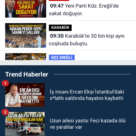
09:47
Yeni Parti Kdz. Ereğli'de
sakat doğuyor.
KARABÜK
09:30
Karabük'te 30 bin kişi aynı
coşkuda buluştu.
KDZ EREĞLİ
09:24
Zonguldak'ta gece- gündüz
Trend Haberler
ekiplerden dron destekli denetim.
1
GÜNDEM
İş insanı Ercan Ekşi İstanbul’daki
23:55
Devrek Belediyespor, (PGL)
s*lahlı saldırıda hayatını kaybetti
sürecini resmi olarak tamamladı
2
GÜNDEM
Uzun ailesi yasta: Feci kazada ölü
23:19
İstanbul Park satışta!
ve yaralılar var