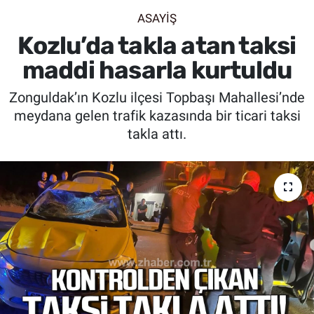
ASAYİŞ
SİYASET
Kozlu’da takla atan taksi
SPOR
maddi hasarla kurtuldu
Zonguldak’ın Kozlu ilçesi Topbaşı Mahallesi’nde
SAĞLIK
meydana gelen trafik kazasında bir ticari taksi
takla attı.