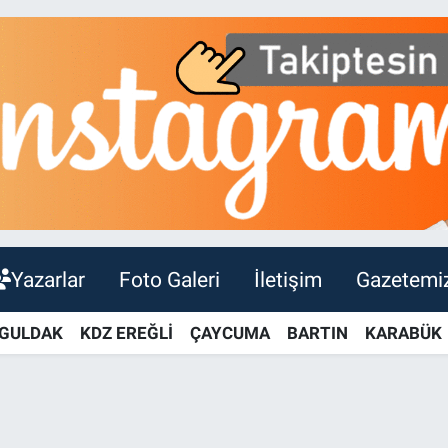
Yazarlar
Foto Galeri
İletişim
Gazetemi
GULDAK
KDZ EREĞLİ
ÇAYCUMA
BARTIN
KARABÜK