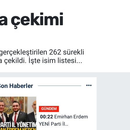
ra çekimi
rçekleştirilen 262 sürekli
ildi. İşte isim listesi...
Son Haberler
GÜNDEM
00:22
Emirhan Erdem
YENİ Parti İl