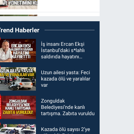
Tunçtürk’ü kutladı
GÜNDEM
Trend Haberler
21:05
Öğretmenlere
Milli Eğitim
İş insanı Ercan Ekşi
Bakanlığı'ndan kötü
İstanbul’daki s*lahlı
saldırıda hayatını
haber
kaybetti
Uzun ailesi yasta: Feci
GÜNDEM
kazada ölü ve yaralılar
19:34
Zonguldakspor
var
Bolu'da 3 hazırlık maçı
oynayacak... İşte
Zonguldak
rakipler...
Belediyesi’nde kanlı
tartışma. Zabıta vuruldu
GÜNDEM
19:27
Çaycuma
Kazada ölü sayısı 2’ye