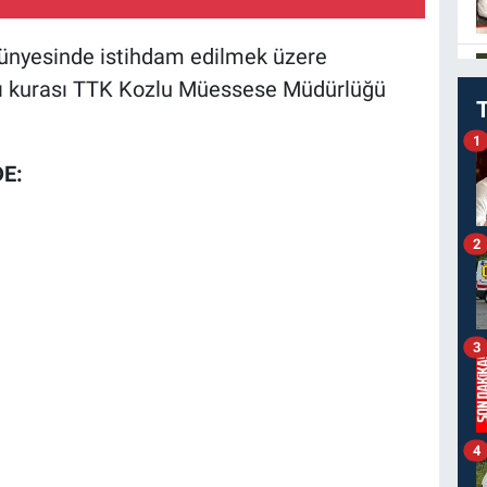
nyesinde istihdam edilmek üzere
lımı kurası TTK Kozlu Müessese Müdürlüğü
1
DE:
2
3
4