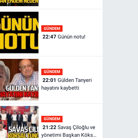
yönetiminden neden
yok?
GÜNDEM
22:47
Günün notu!
GÜNDEM
22:01
Gülden Tanyeri
hayatını kaybetti
GÜNDEM
21:22
Savaş Çiloğlu ve
yönetimi Başkan Köksal