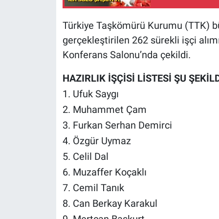
Türkiye Taşkömürü Kurumu (TTK) bü
gerçekleştirilen 262 sürekli işçi a
Konferans Salonu’nda çekildi.
HAZIRLIK İŞÇİSİ LİSTESİ ŞU ŞEKİL
1. Ufuk Saygı
2. Muhammet Çam
3. Furkan Serhan Demirci
4. Özgür Uymaz
5. Celil Dal
6. Muzaffer Koçaklı
7. Cemil Tanık
8. Can Berkay Karakul