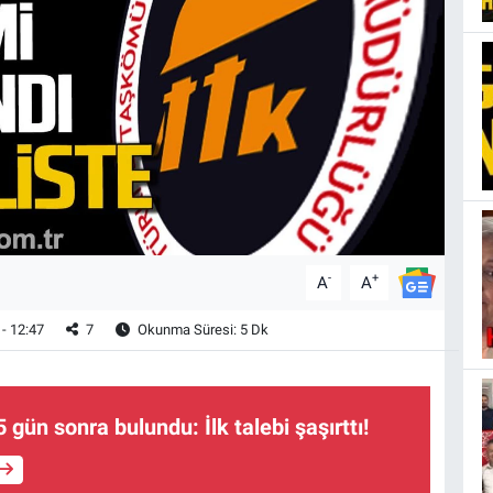
-
+
A
A
- 12:47
7
Okunma Süresi: 5 Dk
gün sonra bulundu: İlk talebi şaşırttı!