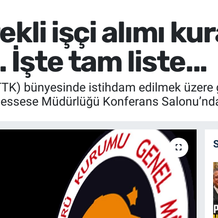
kli işçi alımı ku
İşte tam liste...
K) bünyesinde istihdam edilmek üzere ge
essese Müdürlüğü Konferans Salonu’nda çek