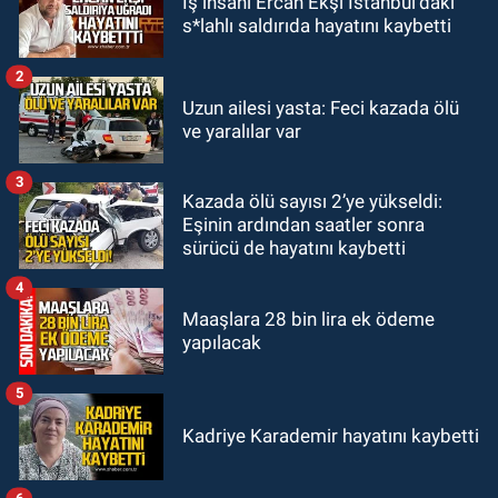
İş insanı Ercan Ekşi İstanbul’daki
17:45
Kozlu Belediyespor, Tezcan
s*lahlı saldırıda hayatını kaybetti
Gökmen'i kadrosuna kattı
2
Zonguldak
Uzun ailesi yasta: Feci kazada ölü
17:39
Şampiyondan GMİS'e
ve yaralılar var
teşekkür ziyareti
3
Kazada ölü sayısı 2’ye yükseldi:
Zonguldak
Eşinin ardından saatler sonra
13:39
Abdulkadir Özdemir
sürücü de hayatını kaybetti
görevinden ayrıldı.
4
Maaşlara 28 bin lira ek ödeme
yapılacak
5
Kadriye Karademir hayatını kaybetti