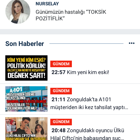
NURSELAY
Günümüzün hastalığı “TOKSİK
POZİTİFLİK”
Son Haberler
GÜNDEM
22:57
Kim yeni kim eski!
GÜNDEM
21:11
Zonguldak’ta A101
müşteriden iki kez tahsilat yaptı
geri ödemiyor!
GÜNDEM
20:48
Zonguldaklı oyuncu Ülkü
Hilal Çiftçi'nin babasından suç