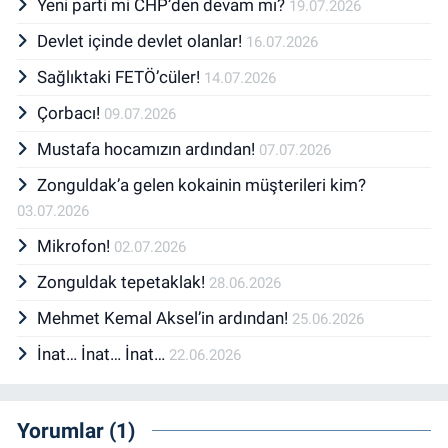
Yeni parti mi CHP’den devam mı?
19.07.2026
Devlet içinde devlet olanlar!
16.07.2026
Sağlıktaki FETÖ’cüler!
14.07.2026
Çorbacı!
09.07.2026
Mustafa hocamızın ardından!
07.07.2026
Zonguldak’a gelen kokainin müşterileri kim?
03.07.2026
Mikrofon!
02.07.2026
Zonguldak tepetaklak!
28.06.2026
Mehmet Kemal Aksel’in ardından!
25.06.2026
İnat… İnat… İnat…
22.06.2026
Yorumlar (1)