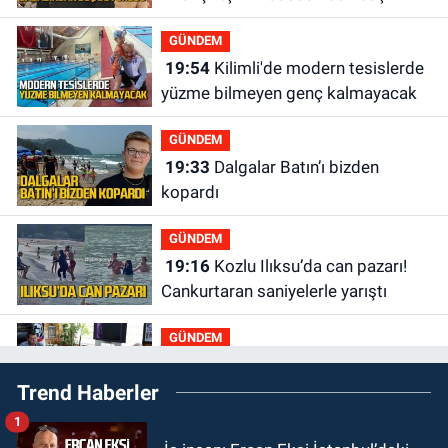
duyurusu
GÜNDEM
19:54
Kilimli'de modern tesislerde
yüzme bilmeyen genç kalmayacak
GÜNDEM
19:33
Dalgalar Batın’ı bizden
kopardı
GÜNDEM
19:16
Kozlu Ilıksu’da can pazarı!
Cankurtaran saniyelerle yarıştı
GÜNDEM
19:01
Çaycumalılar Derneği
Trend Haberler
Başkanı Savaş Çiloğlu GMİS
Başkanı Hakan Yeşil ile ne görüştü?
1
SPOR