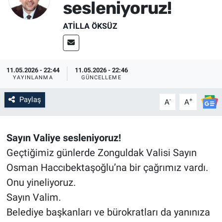
sesleniyoruz!
SİYASET
ATILLA ÖKSÜZ
SPOR
SAĞLIK
11.05.2026 - 22:44
11.05.2026 - 22:46
YAYINLANMA
GÜNCELLEME
Paylaş
-
+
A
A
Sayın Valiye sesleniyoruz!
Geçtiğimiz günlerde Zonguldak Valisi Sayın
Osman Haccıbektaşoğlu’na bir çağrımız vardı.
Onu yineliyoruz.
Sayın Valim.
Belediye başkanları ve bürokratları da yanınıza