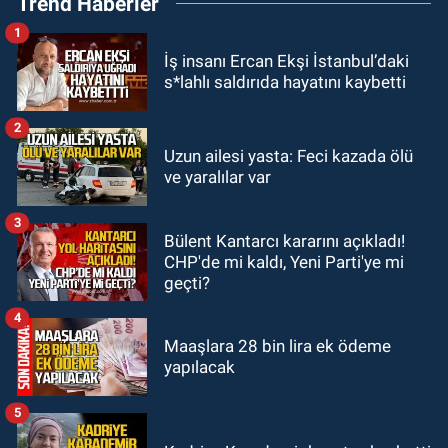
Trend Haberler
250 kişi alınacak
1
GÜNDEM
İş insanı Ercan Ekşi İstanbul’daki
19:56
Otomobille çarpışan
s*lahlı saldırıda hayatını kaybetti
bisikletli ağır yaralandı
2
GÜNDEM
Uzun ailesi yasta: Feci kazada ölü
19:46
Cumhurbaşkanı Erdoğan’ın
ve yaralılar var
fotoğrafını söküp indirdi
3
Bülent Kantarcı kararını açıkladı!
GÜNDEM
CHP'de mi kaldı, Yeni Parti'ye mi
18:48
Yeni başkan belli oldu:
geçti?
Kongrede dostluk mesajları
4
Maaşlara 28 bin lira ek ödeme
yapılacak
5