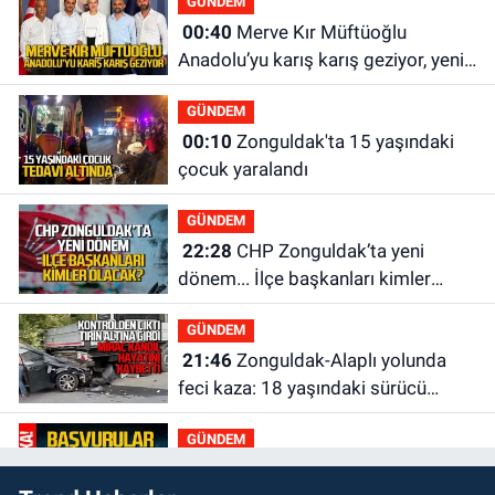
GÜNDEM
00:40
Merve Kır Müftüoğlu
Anadolu’yu karış karış geziyor, yeni
yapılanmaları şekillendiriyor
GÜNDEM
00:10
Zonguldak'ta 15 yaşındaki
çocuk yaralandı
GÜNDEM
22:28
CHP Zonguldak’ta yeni
dönem... İlçe başkanları kimler
olacak?
GÜNDEM
21:46
Zonguldak-Alaplı yolunda
feci kaza: 18 yaşındaki sürücü
hayatını kaybetti
GÜNDEM
21:29
Başvurular başladı: 3 bin