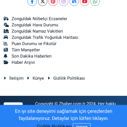
Zonguldak Nöbetçi Eczaneler
Zonguldak Hava Durumu
Zonguldak Namaz Vakitleri
Zonguldak Trafik Yoğunluk Haritası
Puan Durumu ve Fikstür
Tüm Manşetler
Son Dakika Haberleri
Haber Arşivi
İletişim
Künye
Gizlilik Politikası
Copyright © Zhaber.com.tr 2024. Her hakkı
RSS
saklıdır.
En iyi site deneyimi sağlamak için çerezlerden
faydalanıyoruz. Detaylar için lütfen tıklayın.
Gizlilik Politikası
Haber Yazılımı:
TE Bilişim