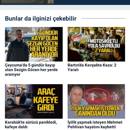
Bunlar da ilginizi çekebilir
Çaycuma’da 5 gündür kayıp
Bartın’da Kavşakta Kaza: 2
olan Sezgin Göcen her yerde
Yaralı
aranıyor
Karabük'te sürücü panikledi,
İyilik yapmak isteyen Mehmet
kafeye daldı
Pehlivan hayatını kaybetti