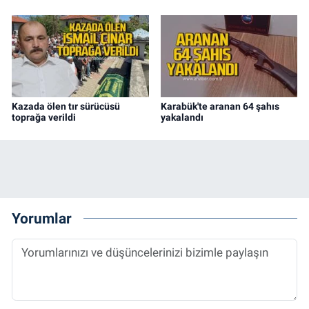
Kazada ölen tır sürücüsü
Karabük'te aranan 64 şahıs
toprağa verildi
yakalandı
Yorumlar