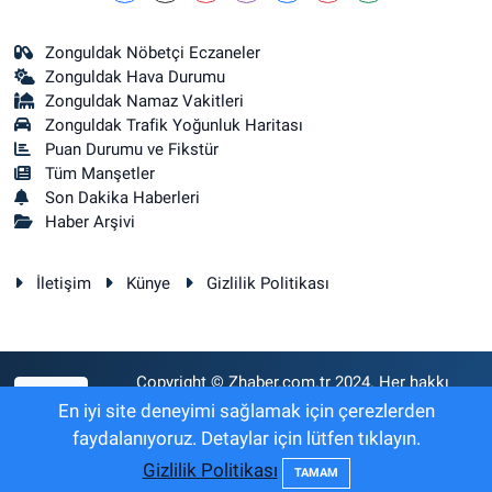
Zonguldak Nöbetçi Eczaneler
Zonguldak Hava Durumu
Zonguldak Namaz Vakitleri
Zonguldak Trafik Yoğunluk Haritası
Puan Durumu ve Fikstür
Tüm Manşetler
Son Dakika Haberleri
Haber Arşivi
İletişim
Künye
Gizlilik Politikası
Copyright © Zhaber.com.tr 2024. Her hakkı
RSS
saklıdır.
En iyi site deneyimi sağlamak için çerezlerden
faydalanıyoruz. Detaylar için lütfen tıklayın.
Gizlilik Politikası
Haber Yazılımı:
TE Bilişim
TAMAM