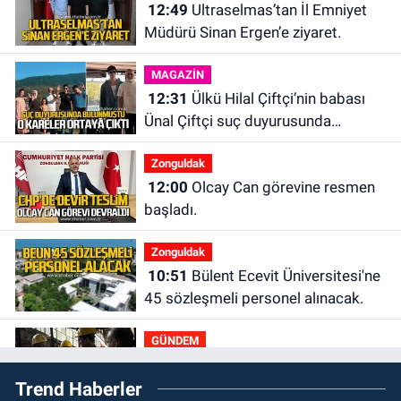
12:49
Ultraselmas’tan İl Emniyet
Müdürü Sinan Ergen’e ziyaret.
MAGAZİN
12:31
Ülkü Hilal Çiftçi’nin babası
Ünal Çiftçi suç duyurusunda
bulundu. Birlikte çekilen kareler
Zonguldak
ortaya çıktı.
12:00
Olcay Can görevine resmen
başladı.
Zonguldak
10:51
Bülent Ecevit Üniversitesi'ne
45 sözleşmeli personel alınacak.
GÜNDEM
10:00
Dışarıdakiler: Bir Zamanlar
Trend Haberler
Almanya’da’ 21 Ağustos’ta