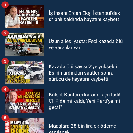
vizyonda.
1
GÜNDEM
İş insanı Ercan Ekşi İstanbul’daki
22:57
Kim yeni kim eski!
s*lahlı saldırıda hayatını kaybetti
GÜNDEM
2
21:11
Zonguldak’ta A101
Uzun ailesi yasta: Feci kazada ölü
ve yaralılar var
müşteriden iki kez tahsilat yaptı
geri ödemiyor!
3
GÜNDEM
Kazada ölü sayısı 2’ye yükseldi:
20:48
Zonguldaklı oyuncu Ülkü
Eşinin ardından saatler sonra
Hilal Çiftçi'nin babasından suç
sürücü de hayatını kaybetti
duyurusu
4
Bülent Kantarcı kararını açıkladı!
CHP'de mi kaldı, Yeni Parti'ye mi
geçti?
5
Maaşlara 28 bin lira ek ödeme
yapılacak