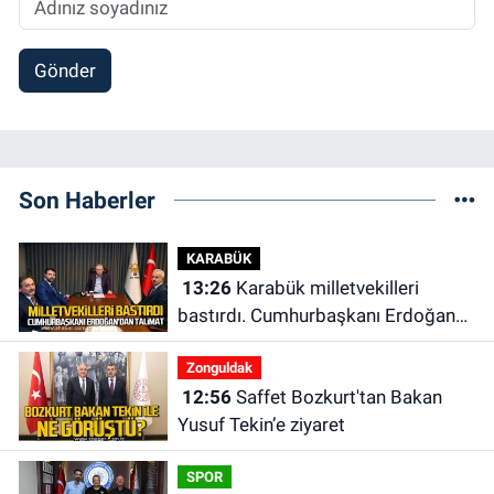
Gönder
Son Haberler
KARABÜK
13:26
Karabük milletvekilleri
bastırdı. Cumhurbaşkanı Erdoğan
talimat verdi
Zonguldak
12:56
Saffet Bozkurt'tan Bakan
Yusuf Tekin’e ziyaret
SPOR