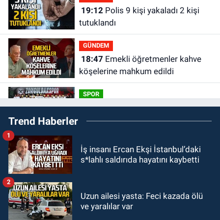
19:12
Polis 9 kişi yakaladı 2 kişi
tutuklandı
GÜNDEM
18:47
Emekli öğretmenler kahve
köşelerine mahkum edildi
SPOR
16:30
Zonguldakspor için
Trend Haberler
muhteşem klip geliyor.
1
Zonguldak
İş insanı Ercan Ekşi İstanbul’daki
15:41
Zeki Tosun ölümünün birinci
s*lahlı saldırıda hayatını kaybetti
yılında mezarı başında anıldı.
2
KDZ EREĞLİ
Uzun ailesi yasta: Feci kazada ölü
15:11
Kdz. Ereğli'de Mervealtı
ve yaralılar var
Plajı’ndaki çadır ve baraka işgalleri