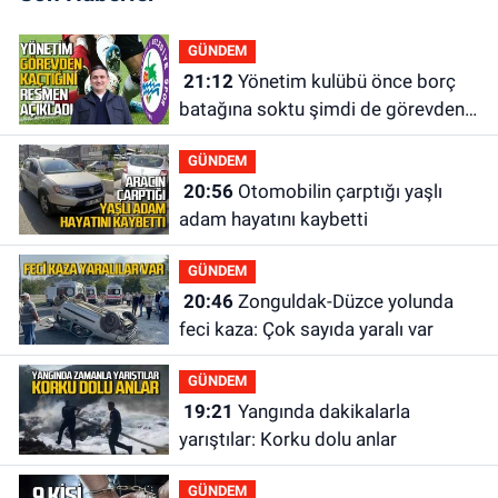
GÜNDEM
21:12
Yönetim kulübü önce borç
batağına soktu şimdi de görevden
kaçtığını resmen açıkladı
GÜNDEM
20:56
Otomobilin çarptığı yaşlı
adam hayatını kaybetti
GÜNDEM
20:46
Zonguldak-Düzce yolunda
feci kaza: Çok sayıda yaralı var
GÜNDEM
19:21
Yangında dakikalarla
yarıştılar: Korku dolu anlar
GÜNDEM