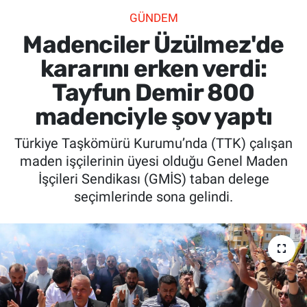
GÜNDEM
SİYASET
Madenciler Üzülmez'de
SPOR
kararını erken verdi:
Tayfun Demir 800
SAĞLIK
madenciyle şov yaptı
Türkiye Taşkömürü Kurumu’nda (TTK) çalışan
maden işçilerinin üyesi olduğu Genel Maden
İşçileri Sendikası (GMİS) taban delege
seçimlerinde sona gelindi.