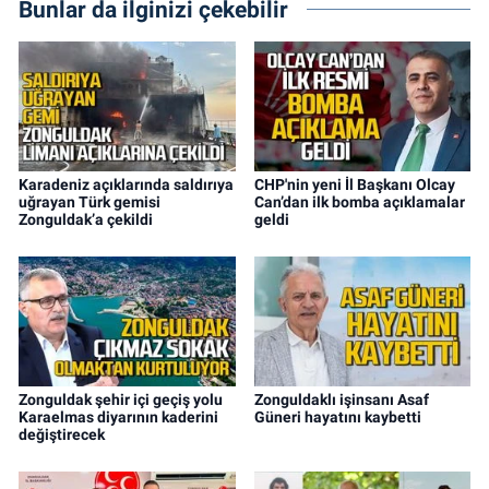
Bunlar da ilginizi çekebilir
Karadeniz açıklarında saldırıya
CHP'nin yeni İl Başkanı Olcay
uğrayan Türk gemisi
Can’dan ilk bomba açıklamalar
Zonguldak’a çekildi
geldi
Zonguldak şehir içi geçiş yolu
Zonguldaklı işinsanı Asaf
Karaelmas diyarının kaderini
Güneri hayatını kaybetti
değiştirecek