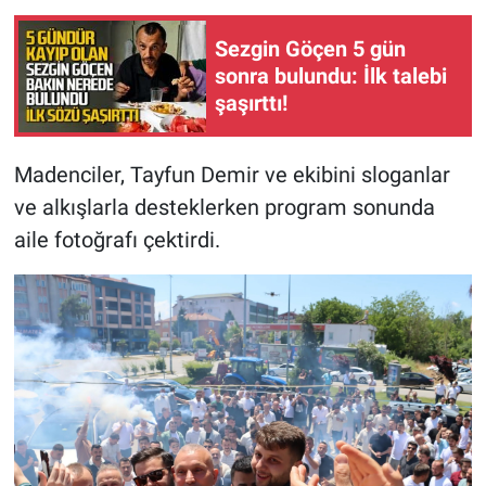
Sezgin Göçen 5 gün
sonra bulundu: İlk talebi
şaşırttı!
Madenciler, Tayfun Demir ve ekibini sloganlar
ve alkışlarla desteklerken program sonunda
aile fotoğrafı çektirdi.