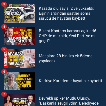
kaldırıldı.
3
Kazada ölü sayısı 2’ye yükseldi:
KOZLU
Eşinin ardından saatler sonra
14:31
Kozlu'da Nazım Zararcı
sürücü de hayatını kaybetti
evinde ölü bulundu.
4
Bülent Kantarcı kararını açıkladı!
CHP'de mi kaldı, Yeni Parti'ye mi
geçti?
5
Maaşlara 28 bin lira ek ödeme
yapılacak
6
Kadriye Karademir hayatını kaybetti
7
Devrekli spiker Mutlu Ulusoy,
"Başkanla sevgiliydim, Belediyede