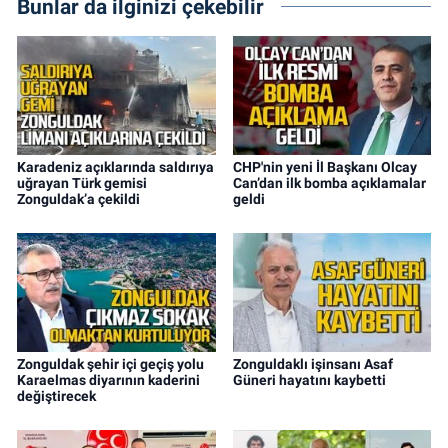
Bunlar da ilginizi çekebilir
Karadeniz açıklarında saldırıya
CHP'nin yeni İl Başkanı Olcay
uğrayan Türk gemisi
Can’dan ilk bomba açıklamalar
Zonguldak’a çekildi
geldi
Zonguldak şehir içi geçiş yolu
Zonguldaklı işinsanı Asaf
Karaelmas diyarının kaderini
Güneri hayatını kaybetti
değiştirecek