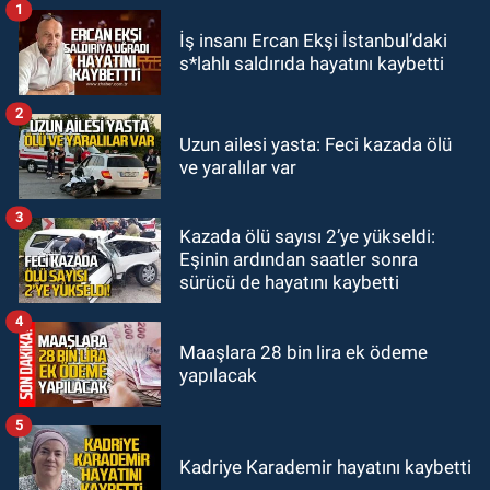
Başkanı Hakan Yeşil ile ne görüştü?
1
SPOR
İş insanı Ercan Ekşi İstanbul’daki
17:45
Kozlu Belediyespor, Tezcan
s*lahlı saldırıda hayatını kaybetti
Gökmen'i kadrosuna kattı
2
Zonguldak
Uzun ailesi yasta: Feci kazada ölü
17:39
Şampiyondan GMİS'e
ve yaralılar var
teşekkür ziyareti
3
Kazada ölü sayısı 2’ye yükseldi:
Zonguldak
Eşinin ardından saatler sonra
13:39
Abdulkadir Özdemir
sürücü de hayatını kaybetti
görevinden ayrıldı.
4
Maaşlara 28 bin lira ek ödeme
yapılacak
5
Kadriye Karademir hayatını kaybetti