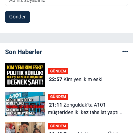
Gönder
Son Haberler
GÜNDEM
22:57
Kim yeni kim eski!
GÜNDEM
21:11
Zonguldak’ta A101
müşteriden iki kez tahsilat yaptı
geri ödemiyor!
GÜNDEM