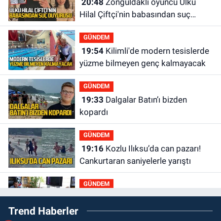
20:48
Zonguldaklı oyuncu Ülkü
Hilal Çiftçi'nin babasından suç
duyurusu
GÜNDEM
19:54
Kilimli'de modern tesislerde
yüzme bilmeyen genç kalmayacak
GÜNDEM
19:33
Dalgalar Batın’ı bizden
kopardı
GÜNDEM
19:16
Kozlu Ilıksu’da can pazarı!
Cankurtaran saniyelerle yarıştı
GÜNDEM
19:01
Çaycumalılar Derneği
Trend Haberler
Başkanı Savaş Çiloğlu GMİS