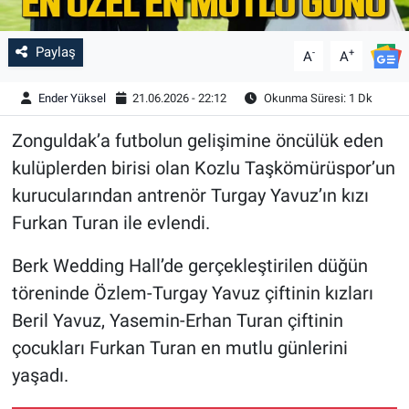
Paylaş
-
+
A
A
Ender Yüksel
21.06.2026 - 22:12
Okunma Süresi: 1 Dk
Zonguldak’a futbolun gelişimine öncülük eden
kulüplerden birisi olan Kozlu Taşkömürüspor’un
kurucularından antrenör Turgay Yavuz’ın kızı
Furkan Turan ile evlendi.
Berk Wedding Hall’de gerçekleştirilen düğün
töreninde Özlem-Turgay Yavuz çiftinin kızları
Beril Yavuz, Yasemin-Erhan Turan çiftinin
çocukları Furkan Turan en mutlu günlerini
yaşadı.