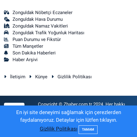
Zonguldak Nöbetçi Eczaneler
Zonguldak Hava Durumu
Zonguldak Namaz Vakitleri
Zonguldak Trafik Yoğunluk Haritası
Puan Durumu ve Fikstür
Tüm Manşetler
Son Dakika Haberleri
Haber Arşivi
İletişim
Künye
Gizlilik Politikası
Copyright © Zhaber.com.tr 2024. Her hakkı
RSS
saklıdır.
En iyi site deneyimi sağlamak için çerezlerden
faydalanıyoruz. Detaylar için lütfen tıklayın.
Gizlilik Politikası
Haber Yazılımı:
TE Bilişim
TAMAM