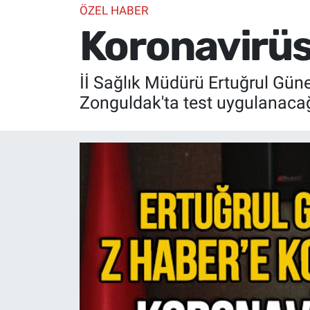
ÖZEL HABER
Koronavirüs 
İİ Sağlık Müdürü Ertuğrul Güner
Zonguldak'ta test uygulanacağın