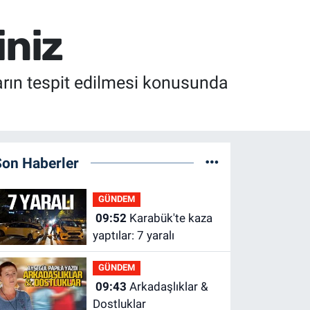
iniz
ıların tespit edilmesi konusunda
Son Haberler
GÜNDEM
09:52
Karabük'te kaza
yaptılar: 7 yaralı
GÜNDEM
09:43
Arkadaşlıklar &
Dostluklar