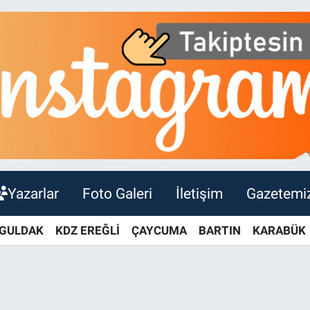
Yazarlar
Foto Galeri
İletişim
Gazetemi
GULDAK
KDZ EREĞLİ
ÇAYCUMA
BARTIN
KARABÜK