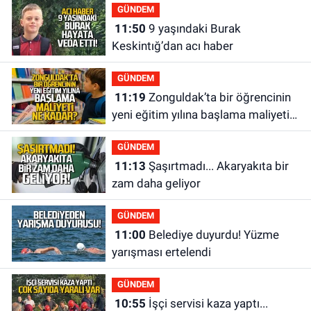
GÜNDEM
11:50
9 yaşındaki Burak
Keskintığ’dan acı haber
GÜNDEM
11:19
Zonguldak’ta bir öğrencinin
yeni eğitim yılına başlama maliyeti
ne kadar?
GÜNDEM
11:13
Şaşırtmadı... Akaryakıta bir
zam daha geliyor
GÜNDEM
11:00
Belediye duyurdu! Yüzme
yarışması ertelendi
GÜNDEM
10:55
İşçi servisi kaza yaptı...