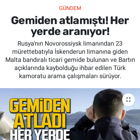
GÜNDEM
SİYASET
Gemiden atlamıştı! Her
SPOR
yerde aranıyor!
Rusya'nın Novorossiysk limanından 23
SAĞLIK
mürettebatıyla İskenderun limanına giden
Malta bandıralı ticari gemide bulunan ve Bartın
açıklarında kaybolduğu ihbar edilen Türk
kamoratu arama çalışmaları sürüyor.