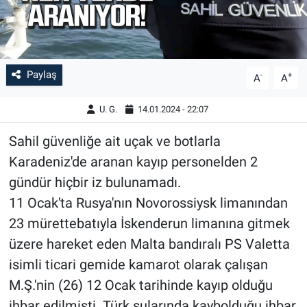
Paylaş
-
+
A
A
U. G.
14.01.2024 - 22:07
Sahil güvenliğe ait uçak ve botlarla
Karadeniz'de aranan kayıp personelden 2
gündür hiçbir iz bulunamadı.
11 Ocak'ta Rusya'nın Novorossiysk limanından
23 mürettebatıyla İskenderun limanına gitmek
üzere hareket eden Malta bandıralı PS Valetta
isimli ticari gemide kamarot olarak çalışan
M.Ş.'nin (26) 12 Ocak tarihinde kayıp olduğu
ihbar edilmişti. Türk sularında kaybolduğu ihbar