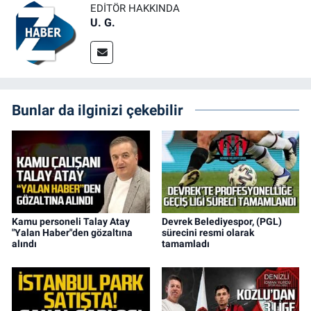
EDITÖR HAKKINDA
U. G.
Bunlar da ilginizi çekebilir
Kamu personeli Talay Atay
Devrek Belediyespor, (PGL)
"Yalan Haber"den gözaltına
sürecini resmi olarak
alındı
tamamladı