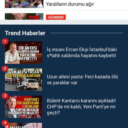
Yaralıların durumu ağır
GÜNDEM
10:06
“Drakula” alarmı! Zonguldak,
Trend Haberler
Bartın ve Düzce tehdit altında
1
GÜNDEM
İş insanı Ercan Ekşi İstanbul’daki
09:52
Karabük'te kaza yaptılar: 7
s*lahlı saldırıda hayatını kaybetti
yaralı
2
GÜNDEM
Uzun ailesi yasta: Feci kazada ölü
09:43
Arkadaşlıklar & Dostluklar
ve yaralılar var
3
GÜNDEM
Bülent Kantarcı kararını açıkladı!
00:40
Merve Kır Müftüoğlu
CHP'de mi kaldı, Yeni Parti'ye mi
Anadolu’yu karış karış geziyor, yeni
geçti?
yapılanmaları şekillendiriyor
4