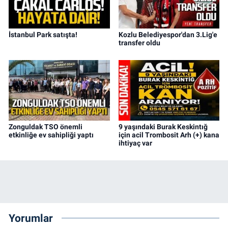
İstanbul Park satışta!
Kozlu Belediyespor'dan 3.Lig'e
transfer oldu
Zonguldak TSO önemli
9 yaşındaki Burak Keskintığ
etkinliğe ev sahipliği yaptı
için acil Trombosit Arh (+) kana
ihtiyaç var
Yorumlar