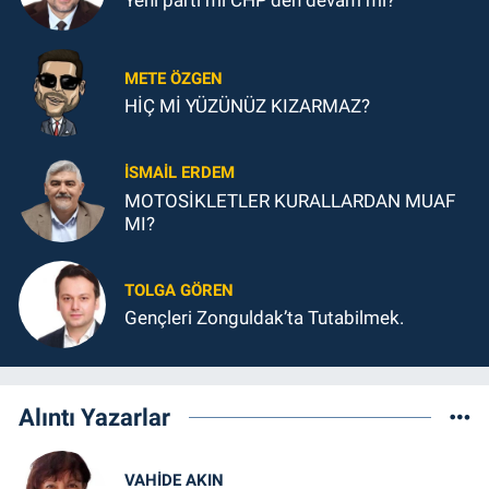
Yeni parti mi CHP’den devam mı?
METE ÖZGEN
HİÇ Mİ YÜZÜNÜZ KIZARMAZ?
İSMAIL ERDEM
MOTOSİKLETLER KURALLARDAN MUAF
MI?
TOLGA GÖREN
Gençleri Zonguldak’ta Tutabilmek.
Alıntı Yazarlar
VAHIDE AKIN