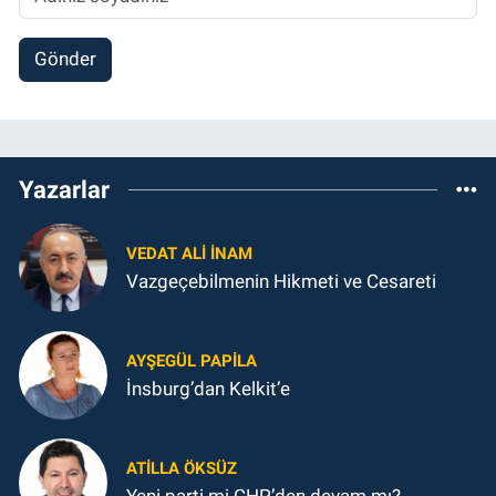
Gönder
Yazarlar
VEDAT ALI İNAM
Vazgeçebilmenin Hikmeti ve Cesareti
AYŞEGÜL PAPILA
İnsburg’dan Kelkit’e
ATILLA ÖKSÜZ