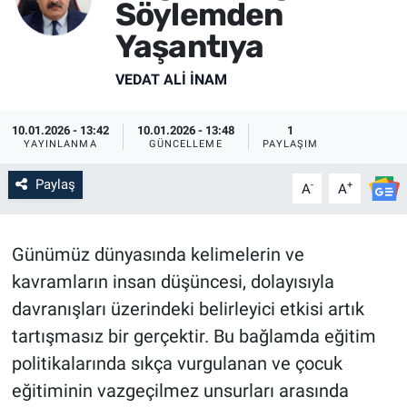
Söylemden
SİYASET
Yaşantıya
SPOR
VEDAT ALI İNAM
SAĞLIK
10.01.2026 - 13:42
10.01.2026 - 13:48
1
YAYINLANMA
GÜNCELLEME
PAYLAŞIM
Paylaş
-
+
A
A
Günümüz dünyasında kelimelerin ve
kavramların insan düşüncesi, dolayısıyla
davranışları üzerindeki belirleyici etkisi artık
tartışmasız bir gerçektir. Bu bağlamda eğitim
politikalarında sıkça vurgulanan ve çocuk
eğitiminin vazgeçilmez unsurları arasında