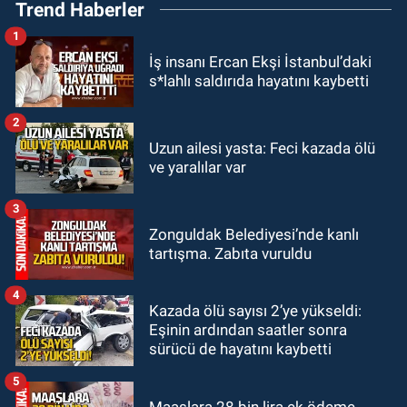
Trend Haberler
attığını iddia ettiği genci darp etti.
1
ULUSAL
İş insanı Ercan Ekşi İstanbul’daki
10:14
Polis Akademisi Başkanlığı
s*lahlı saldırıda hayatını kaybetti
3 bin 250 polis öğrencisi alacak.
2
GÜNDEM
Uzun ailesi yasta: Feci kazada ölü
00:22
Emirhan Erdem YENİ Parti İl
ve yaralılar var
yönetiminden neden yok?
3
GÜNDEM
Zonguldak Belediyesi’nde kanlı
22:47
Günün notu!
tartışma. Zabıta vuruldu
4
Kazada ölü sayısı 2’ye yükseldi:
Eşinin ardından saatler sonra
sürücü de hayatını kaybetti
5
Maaşlara 28 bin lira ek ödeme