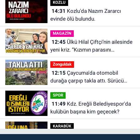
KOZLU
14:31
Kozlu'da Nazım Zararcı
evinde ölü bulundu.
MAGAZİN
12:45
Ülkü Hilal Çiftçi’nin ailesinde
yeni kriz. “Kızımın parasını
çapkınlıkta yiyor”
Zonguldak
12:15
Çaycuma'da otomobil
durağa çarpıp takla attı. Sürücü
alevlerin arasından kurtarıldı.
SPOR
11:49
Kdz. Ereğli Belediyespor'da
kulübün başına kim geçecek?
KARABÜK
11:45
Karabük'te oğluna mesaj