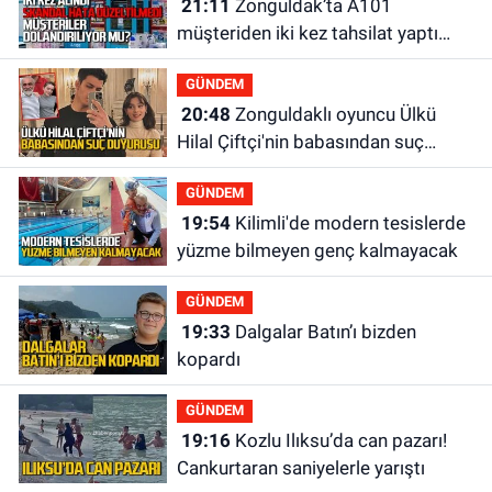
21:11
Zonguldak’ta A101
müşteriden iki kez tahsilat yaptı
geri ödemiyor!
GÜNDEM
20:48
Zonguldaklı oyuncu Ülkü
Hilal Çiftçi'nin babasından suç
duyurusu
GÜNDEM
19:54
Kilimli'de modern tesislerde
yüzme bilmeyen genç kalmayacak
GÜNDEM
19:33
Dalgalar Batın’ı bizden
kopardı
GÜNDEM
19:16
Kozlu Ilıksu’da can pazarı!
Cankurtaran saniyelerle yarıştı