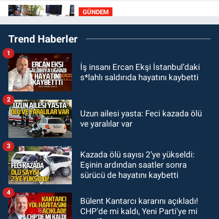
GÜNDEM
19:01
Çaycumalılar Derneği
Trend Haberler
Başkanı Savaş Çiloğlu GMİS
Başkanı Hakan Yeşil ile ne görüştü?
1
SPOR
İş insanı Ercan Ekşi İstanbul’daki
17:45
Kozlu Belediyespor, Tezcan
s*lahlı saldırıda hayatını kaybetti
Gökmen'i kadrosuna kattı
2
Zonguldak
Uzun ailesi yasta: Feci kazada ölü
17:39
Şampiyondan GMİS'e
ve yaralılar var
teşekkür ziyareti
3
Kazada ölü sayısı 2’ye yükseldi:
Zonguldak
Eşinin ardından saatler sonra
13:39
Abdulkadir Özdemir
sürücü de hayatını kaybetti
görevinden ayrıldı.
4
Bülent Kantarcı kararını açıkladı!
CHP'de mi kaldı, Yeni Parti'ye mi