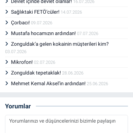
Devlet içinde devlet olanlar!
16.07.2026
Sağlıktaki FETÖ’cüler!
14.07.2026
Çorbacı!
09.07.2026
Mustafa hocamızın ardından!
07.07.2026
Zonguldak’a gelen kokainin müşterileri kim?
03.07.2026
Mikrofon!
02.07.2026
Zonguldak tepetaklak!
28.06.2026
Mehmet Kemal Aksel’in ardından!
25.06.2026
Yorumlar