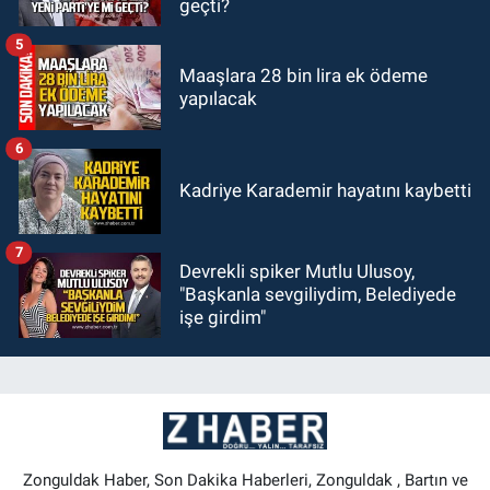
geçti?
5
Maaşlara 28 bin lira ek ödeme
yapılacak
6
Kadriye Karademir hayatını kaybetti
7
Devrekli spiker Mutlu Ulusoy,
"Başkanla sevgiliydim, Belediyede
işe girdim"
Zonguldak Haber, Son Dakika Haberleri, Zonguldak , Bartın ve