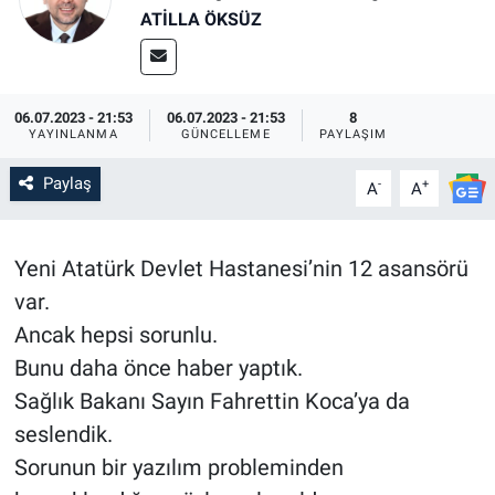
ATILLA ÖKSÜZ
SİYASET
SPOR
06.07.2023 - 21:53
06.07.2023 - 21:53
8
YAYINLANMA
GÜNCELLEME
PAYLAŞIM
SAĞLIK
Paylaş
-
+
A
A
Yeni Atatürk Devlet Hastanesi’nin 12 asansörü
var.
Ancak hepsi sorunlu.
Bunu daha önce haber yaptık.
Sağlık Bakanı Sayın Fahrettin Koca’ya da
seslendik.
Sorunun bir yazılım probleminden