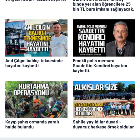
binde yer alan öğrencilere 25
bin TL burs imkanı sağlayacak.
Anıl Çılgın balıkçı teknesinde
Emekli polis memuru
hayatını kaybetti
Saadettin Kendirci hayatını
kaybetti.
Kayıp şahıs ormanda yaralı
Sahile yayıldılar duyarlı-
halde bulundu
duyarsız herkese örnek oldular