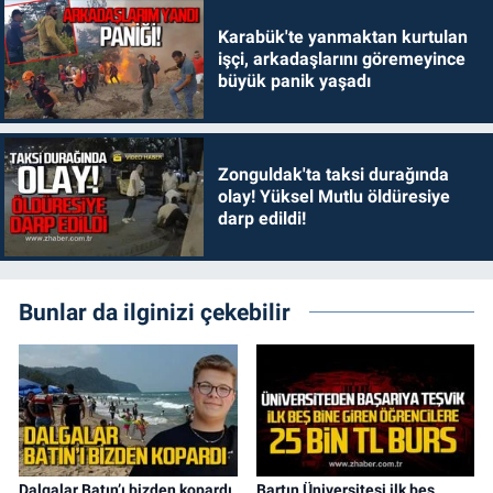
Karabük'te yanmaktan kurtulan
işçi, arkadaşlarını göremeyince
büyük panik yaşadı
Zonguldak'ta taksi durağında
olay! Yüksel Mutlu öldüresiye
darp edildi!
Bunlar da ilginizi çekebilir
Dalgalar Batın’ı bizden kopardı
Bartın Üniversitesi ilk beş