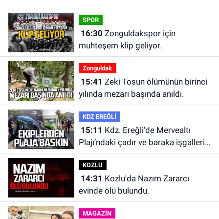
SPOR
16:30
Zonguldakspor için
muhteşem klip geliyor.
Zonguldak
15:41
Zeki Tosun ölümünün birinci
yılında mezarı başında anıldı.
KDZ EREĞLİ
15:11
Kdz. Ereğli'de Mervealtı
Plajı’ndaki çadır ve baraka işgalleri
kaldırıldı.
KOZLU
14:31
Kozlu'da Nazım Zararcı
evinde ölü bulundu.
MAGAZİN