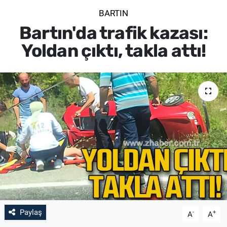
BARTIN
SİYASET
Bartın'da trafik kazası:
SPOR
Yoldan çıktı, takla attı!
SAĞLIK
Paylaş
-
+
A
A