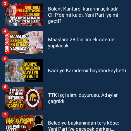
3
Bülent Kantarcı kararını açıkladı!
GÜNDEM
CHP'de mi kaldı, Yeni Parti'ye mi
00:22
Emirhan Erdem YENİ Parti İl
geçti?
yönetiminden neden yok?
4
Maaşlara 28 bin lira ek ödeme
yapılacak
5
Kadriye Karademir hayatını kaybetti
6
TTK işçi alımı duyurusu. Adaylar
çağrıldı
7
Belediye başkanından ters köşe:
Yeni Parti’ye geçecek derken…