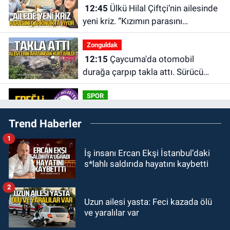
12:45
Ülkü Hilal Çiftçi’nin ailesinde
yeni kriz. “Kızımın parasını
çapkınlıkta yiyor”
Zonguldak
12:15
Çaycuma'da otomobil
durağa çarpıp takla attı. Sürücü
alevlerin arasından kurtarıldı.
SPOR
11:49
Kdz. Ereğli Belediyespor'da
Trend Haberler
kulübün başına kim geçecek?
1
KARABÜK
İş insanı Ercan Ekşi İstanbul’daki
11:45
Karabük'te oğluna mesaj
s*lahlı saldırıda hayatını kaybetti
attığını iddia ettiği genci darp etti.
2
ULUSAL
Uzun ailesi yasta: Feci kazada ölü
10:14
Polis Akademisi Başkanlığı
ve yaralılar var
3 bin 250 polis öğrencisi alacak.