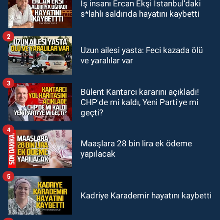
İş insanı Ercan Ekşi İstanbul’daki
19:12
TMO kabuklu fındık alım
s*lahlı saldırıda hayatını kaybetti
fiyatlarını açıkladı
2
GÜNDEM
Uzun ailesi yasta: Feci kazada ölü
18:52
Zonguldak'ta pitbul köpek
ve yaralılar var
anne ve çocuğuna saldırdı: Tedavi
altındalar
3
Bülent Kantarcı kararını açıkladı!
GÜNDEM
CHP'de mi kaldı, Yeni Parti'ye mi
18:44
Zonguldak'ta araç yayaya
geçti?
çarptı: Ağır yaralanan yaya tedavi
altına alındı
4
Maaşlara 28 bin lira ek ödeme
yapılacak
5
Kadriye Karademir hayatını kaybetti