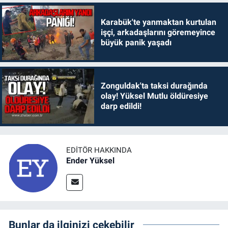
Karabük'te yanmaktan kurtulan
işçi, arkadaşlarını göremeyince
büyük panik yaşadı
Zonguldak'ta taksi durağında
olay! Yüksel Mutlu öldüresiye
darp edildi!
EDITÖR HAKKINDA
Ender Yüksel
Bunlar da ilginizi çekebilir