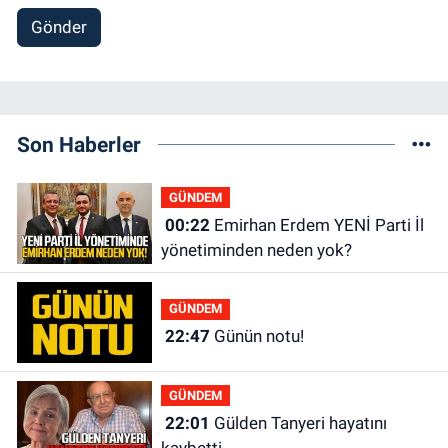
Gönder
Son Haberler
GÜNDEM
00:22
Emirhan Erdem YENİ Parti İl
yönetiminden neden yok?
GÜNDEM
22:47
Günün notu!
GÜNDEM
22:01
Gülden Tanyeri hayatını
kaybetti