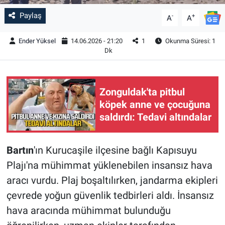
Paylaş
-
+
A
A
Ender Yüksel
14.06.2026 - 21:20
1
Okunma Süresi: 1
Dk
Zonguldak'ta pitbul
köpek anne ve çocuğuna
saldırdı: Tedavi altındalar
Bartın
'ın Kurucaşile ilçesine bağlı Kapısuyu
Plajı'na mühimmat yüklenebilen insansız hava
aracı vurdu. Plaj boşaltılırken, jandarma ekipleri
çevrede yoğun güvenlik tedbirleri aldı. İnsansız
hava aracında mühimmat bulunduğu