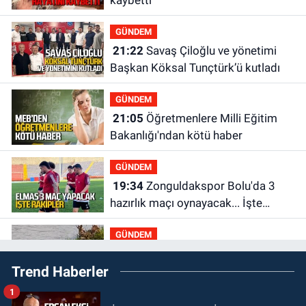
GÜNDEM
21:22
Savaş Çiloğlu ve yönetimi
Başkan Köksal Tunçtürk’ü kutladı
GÜNDEM
21:05
Öğretmenlere Milli Eğitim
Bakanlığı'ndan kötü haber
GÜNDEM
19:34
Zonguldakspor Bolu'da 3
hazırlık maçı oynayacak... İşte
rakipler...
GÜNDEM
19:27
Çaycuma ırmağında görüldü:
Trend Haberler
Görenler şaşkınlık yaşadı
1
GÜNDEM