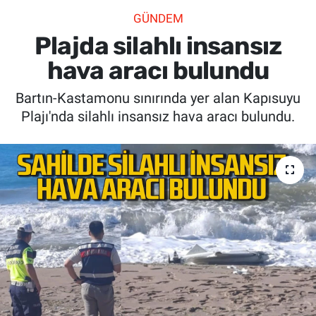
GÜNDEM
SİYASET
Plajda silahlı insansız
SPOR
hava aracı bulundu
Bartın-Kastamonu sınırında yer alan Kapısuyu
SAĞLIK
Plajı'nda silahlı insansız hava aracı bulundu.