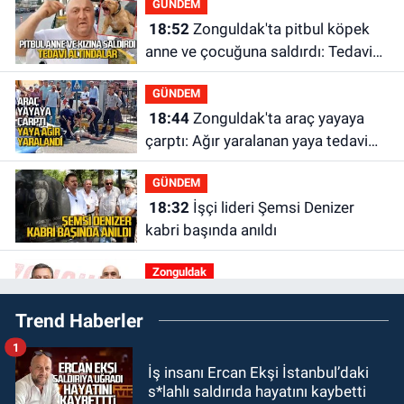
GÜNDEM
18:52
Zonguldak'ta pitbul köpek
anne ve çocuğuna saldırdı: Tedavi
altındalar
GÜNDEM
18:44
Zonguldak'ta araç yayaya
çarptı: Ağır yaralanan yaya tedavi
altına alındı
GÜNDEM
18:32
İşçi lideri Şemsi Denizer
kabri başında anıldı
Zonguldak
16:39
YENİ Parti Zonguldak'ta
Trend Haberler
Kurucu İl Yönetim Kurulu belli oldu
1
SPOR
İş insanı Ercan Ekşi İstanbul’daki
15:10
3. Lig 1. Grup’ta program
s*lahlı saldırıda hayatını kaybetti