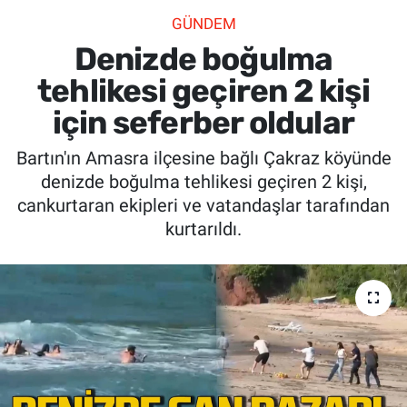
GÜNDEM
SİYASET
Denizde boğulma
SPOR
tehlikesi geçiren 2 kişi
için seferber oldular
SAĞLIK
Bartın'ın Amasra ilçesine bağlı Çakraz köyünde
denizde boğulma tehlikesi geçiren 2 kişi,
cankurtaran ekipleri ve vatandaşlar tarafından
kurtarıldı.