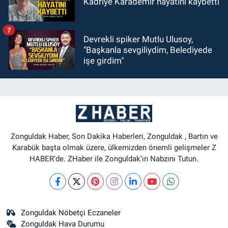
Kadriye Karademir hayatını kaybetti
7
Devrekli spiker Mutlu Ulusoy,
"Başkanla sevgiliydim, Belediyede
işe girdim"
Zonguldak Haber, Son Dakika Haberleri, Zonguldak , Bartın ve
Karabük başta olmak üzere, ülkemizden önemli gelişmeler Z
HABER’de. ZHaber ile Zonguldak’ın Nabzını Tutun.
Zonguldak Nöbetçi Eczaneler
Zonguldak Hava Durumu