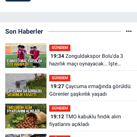
Son Haberler
GÜNDEM
19:34
Zonguldakspor Bolu'da 3
hazırlık maçı oynayacak... İşte
rakipler...
GÜNDEM
19:27
Çaycuma ırmağında görüldü:
Görenler şaşkınlık yaşadı
GÜNDEM
19:12
TMO kabuklu fındık alım
fiyatlarını açıkladı