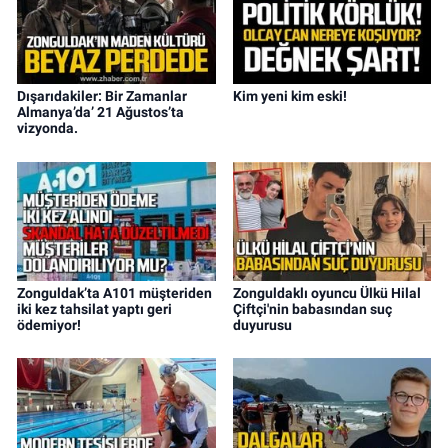
Dışarıdakiler: Bir Zamanlar
Kim yeni kim eski!
Almanya’da’ 21 Ağustos’ta
vizyonda.
Zonguldak’ta A101 müşteriden
Zonguldaklı oyuncu Ülkü Hilal
iki kez tahsilat yaptı geri
Çiftçi'nin babasından suç
ödemiyor!
duyurusu