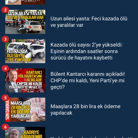
açıklandı
2
Zonguldak
Uzun ailesi yasta: Feci kazada ölü
14:44
Zonguldak nefes alamıyor.
ve yaralılar var
Hava kalitesi tehlikeli seviyede.
3
Kazada ölü sayısı 2’ye yükseldi:
KARABÜK
Eşinin ardından saatler sonra
13:26
Karabük milletvekilleri
sürücü de hayatını kaybetti
bastırdı. Cumhurbaşkanı Erdoğan
talimat verdi
4
Bülent Kantarcı kararını açıkladı!
CHP'de mi kaldı, Yeni Parti'ye mi
geçti?
5
Maaşlara 28 bin lira ek ödeme
yapılacak
6