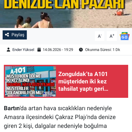
Paylaş
-
+
A
A
Ender Yüksel
14.06.2026 - 19:29
Okunma Süresi: 1 Dk
Zonguldak’ta A101
müşteriden iki kez
tahsilat yaptı geri
ödemiyor!
Bartın
'da artan hava sıcaklıkları nedeniyle
Amasra ilçesindeki Çakraz Plajı'nda denize
giren 2 kişi, dalgalar nedeniyle boğulma