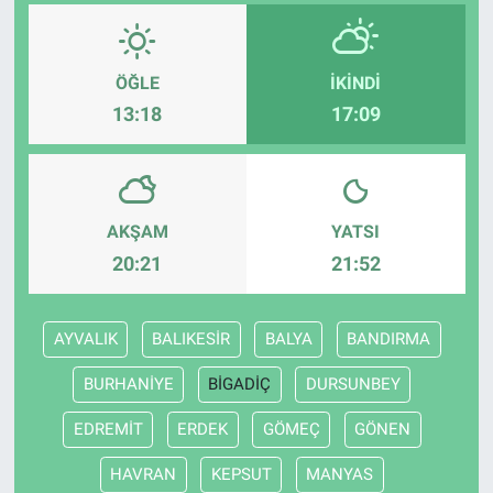
ÖĞLE
İKINDI
13:18
17:09
AKŞAM
YATSI
20:21
21:52
AYVALIK
BALIKESİR
BALYA
BANDIRMA
BURHANİYE
BİGADİÇ
DURSUNBEY
EDREMİT
ERDEK
GÖMEÇ
GÖNEN
HAVRAN
KEPSUT
MANYAS