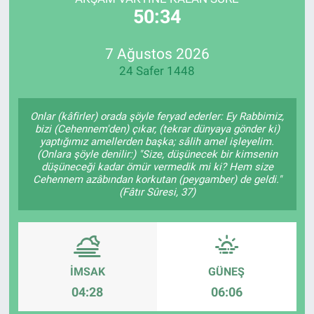
50:34
SİYASET
7 Ağustos 2026
SPOR
24 Safer 1448
SAĞLIK
Onlar (kâfirler) orada şöyle feryad ederler: Ey Rabbimiz,
bizi (Cehennem'den) çıkar, (tekrar dünyaya gönder ki)
yaptığımız amellerden başka; sâlih amel işleyelim.
(Onlara şöyle denilir:) "Size, düşünecek bir kimsenin
düşüneceği kadar ömür vermedik mi ki? Hem size
Cehennem azâbından korkutan (peygamber) de geldi."
(Fâtır Sûresi, 37)
İMSAK
GÜNEŞ
04:28
06:06