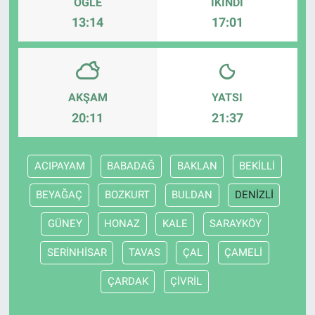
ÖĞLE
İKINDI
13:14
17:01
AKŞAM
YATSI
20:11
21:37
ACIPAYAM
BABADAĞ
BAKLAN
BEKİLLİ
BEYAĞAÇ
BOZKURT
BULDAN
DENİZLİ
GÜNEY
HONAZ
KALE
SARAYKÖY
SERİNHİSAR
TAVAS
ÇAL
ÇAMELİ
ÇARDAK
ÇİVRİL