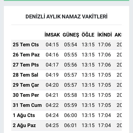
DENİZLİ AYLIK NAMAZ VAKITLERI
İMSAK
GÜNEŞ
ÖĞLE
İKINDI
AKŞAM
25 Tem Cts
04:15
05:54
13:15
17:06
20:26
26 Tem Paz
04:16
05:55
13:15
17:06
20:26
27 Tem Pts
04:17
05:56
13:15
17:06
20:25
28 Tem Sal
04:19
05:57
13:15
17:05
20:24
29 Tem Çar
04:20
05:57
13:15
17:05
20:23
30 Tem Per
04:21
05:58
13:15
17:05
20:22
31 Tem Cum
04:22
05:59
13:15
17:05
20:21
1 Ağu Cts
04:24
06:00
13:15
17:04
20:20
2 Ağu Paz
04:25
06:01
13:15
17:04
20:19