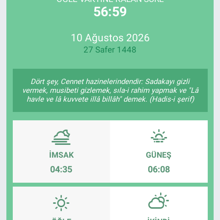
56:59
SİYASET
10 Ağustos 2026
SPOR
27 Safer 1448
SAĞLIK
Dört şey, Cennet hazinelerindendir: Sadakayı gizli
vermek, musibeti gizlemek, sıla-i rahim yapmak ve "Lâ
havle ve lâ kuvvete illâ billâh" demek. (Hadis-i şerif)
İMSAK
GÜNEŞ
04:35
06:08