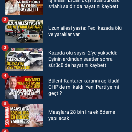
23:55
Devrek Belediyespor, (PGL)
s*lahlı saldırıda hayatını kaybetti
sürecini resmi olarak tamamladı
2
GÜNDEM
Uzun ailesi yasta: Feci kazada ölü
23:19
İstanbul Park satışta!
ve yaralılar var
3
GÜNDEM
Kazada ölü sayısı 2’ye yükseldi:
23:05
Kozlu Belediyespor'dan
Eşinin ardından saatler sonra
3.Lig'e transfer oldu
sürücü de hayatını kaybetti
4
Bülent Kantarcı kararını açıkladı!
CHP'de mi kaldı, Yeni Parti'ye mi
geçti?
5
Maaşlara 28 bin lira ek ödeme
yapılacak
6