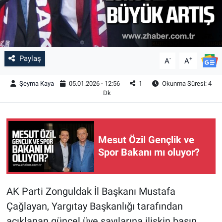
Paylaş
-
+
A
A
Şeyma Kaya
05.01.2026 - 12:56
1
Okunma Süresi: 4
Dk
Mesut Özil Gençlik ve
Spor Bakanı mı oluyor?
AK Parti Zonguldak İl Başkanı Mustafa
Çağlayan, Yargıtay Başkanlığı tarafından
açıklanan güncel üye sayılarına ilişkin basın