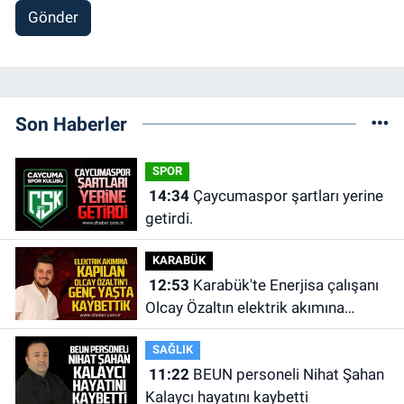
Gönder
Son Haberler
SPOR
14:34
Çaycumaspor şartları yerine
getirdi.
KARABÜK
12:53
Karabük'te Enerjisa çalışanı
Olcay Özaltın elektrik akımına
kapılarak hayatını kaybetti.
SAĞLIK
11:22
BEUN personeli Nihat Şahan
Kalaycı hayatını kaybetti