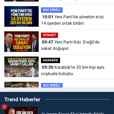
KDZ EREĞLİ
10:01
Yeni Parti'de yönetim krizi.
14 üyeden ortak bildiri.
SİYASET
09:47
Yeni Parti Kdz. Ereğli'de
sakat doğuyor.
KARABÜK
09:30
Karabük'te 30 bin kişi aynı
coşkuda buluştu.
KDZ EREĞLİ
09:24
Zonguldak'ta gece- gündüz
Trend Haberler
ekiplerden dron destekli denetim.
1
GÜNDEM
İş insanı Ercan Ekşi İstanbul’daki