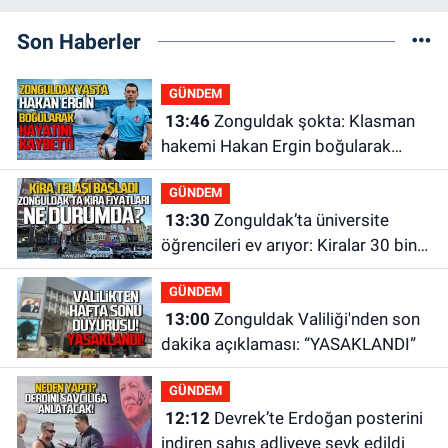
Son Haberler
GÜNDEM
13:46
Zonguldak şokta: Klasman
hakemi Hakan Ergin boğularak
hayatını kaybetti
GÜNDEM
13:30
Zonguldak’ta üniversite
öğrencileri ev arıyor: Kiralar 30 bin
liraya kadar çıkıyor
GÜNDEM
13:00
Zonguldak Valiliği'nden son
dakika açıklaması: “YASAKLANDI”
GÜNDEM
12:12
Devrek’te Erdoğan posterini
indiren şahıs adliyeye sevk edildi