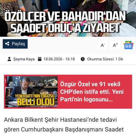
Paylaş
-
+
A
A
Şeyma Kaya
18.06.2026 - 16:18
Okunma Süresi: 1 Dk
Özgür Özel ve 91 vekil
CHP'den istifa etti. Yeni
Parti'nin logosunu
paylaştı.
Ankara Bilkent Şehir Hastanesi’nde tedavi
gören Cumhurbaşkanı Başdanışmanı Saadet