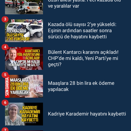
10:55
İşçi servisi kaza yaptı...
ve yaralılar var
Yaralıların durumu ağır
3
Kazada ölü sayısı 2’ye yükseldi:
GÜNDEM
Eşinin ardından saatler sonra
10:06
“Drakula” alarmı! Zonguldak,
sürücü de hayatını kaybetti
Bartın ve Düzce tehdit altında
4
Bülent Kantarcı kararını açıkladı!
CHP'de mi kaldı, Yeni Parti'ye mi
geçti?
5
Maaşlara 28 bin lira ek ödeme
yapılacak
6
Kadriye Karademir hayatını kaybetti
7