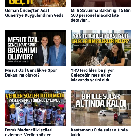
Osman Öndeş’ten Asaf
Milli Savunma Bakanlığı 15 Bin
Güneri’ye Duygulandıran Veda
500 personel alacak! İşte
detaylar…
Mesut Özil Gençlik ve Spor
YKS tercihleri başlıyor.
Bakanı mı oluyor?
Geleceğin meslekleri
kılavuzda yerini aldı.
Doruk Madencilik işçileri
Kastamonu Cide sular altında
eylemde. Verilen sözler
kaldı