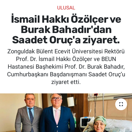
ULUSAL
SİYASET
İsmail Hakkı Özölçer ve
SPOR
Burak Bahadır'dan
Saadet Oruç'a ziyaret.
SAĞLIK
Zonguldak Bülent Ecevit Üniversitesi Rektörü
Prof. Dr. İsmail Hakkı Özölçer ve BEUN
Hastanesi Başhekimi Prof. Dr. Burak Bahadır,
Cumhurbaşkanı Başdanışmanı Saadet Oruç’u
ziyaret etti.