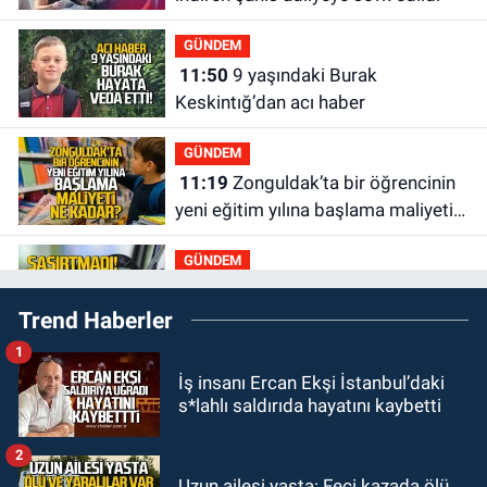
GÜNDEM
11:50
9 yaşındaki Burak
Keskintığ’dan acı haber
GÜNDEM
11:19
Zonguldak’ta bir öğrencinin
yeni eğitim yılına başlama maliyeti
ne kadar?
GÜNDEM
11:13
Şaşırtmadı... Akaryakıta bir
Trend Haberler
zam daha geliyor
1
GÜNDEM
İş insanı Ercan Ekşi İstanbul’daki
11:00
Belediye duyurdu! Yüzme
s*lahlı saldırıda hayatını kaybetti
yarışması ertelendi
2
GÜNDEM
Uzun ailesi yasta: Feci kazada ölü