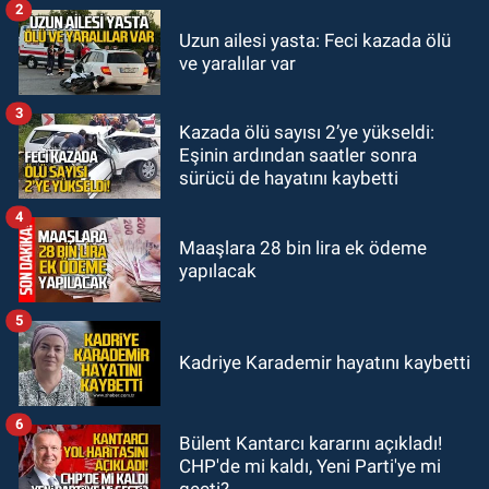
çapkınlıkta yiyor”
2
Zonguldak
Uzun ailesi yasta: Feci kazada ölü
12:15
Çaycuma'da otomobil
ve yaralılar var
durağa çarpıp takla attı. Sürücü
alevlerin arasından kurtarıldı.
3
Kazada ölü sayısı 2’ye yükseldi:
SPOR
Eşinin ardından saatler sonra
11:49
Kdz. Ereğli Belediyespor'da
sürücü de hayatını kaybetti
kulübün başına kim geçecek?
4
Maaşlara 28 bin lira ek ödeme
yapılacak
5
Kadriye Karademir hayatını kaybetti
6
Bülent Kantarcı kararını açıkladı!
CHP'de mi kaldı, Yeni Parti'ye mi