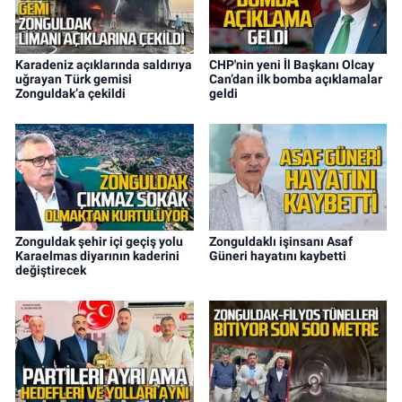
Karadeniz açıklarında saldırıya
CHP'nin yeni İl Başkanı Olcay
uğrayan Türk gemisi
Can’dan ilk bomba açıklamalar
Zonguldak’a çekildi
geldi
Zonguldak şehir içi geçiş yolu
Zonguldaklı işinsanı Asaf
Karaelmas diyarının kaderini
Güneri hayatını kaybetti
değiştirecek