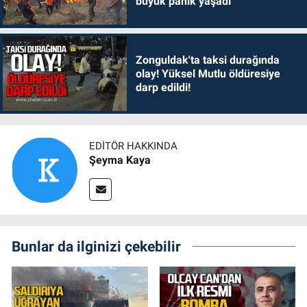
büyük panik yaşadı
Zonguldak'ta taksi durağında
olay! Yüksel Mutlu öldüresiye
darp edildi!
EDITÖR HAKKINDA
Şeyma Kaya
Bunlar da ilginizi çekebilir