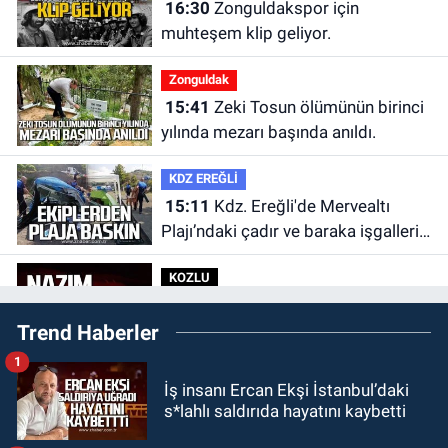
16:30
Zonguldakspor için
muhteşem klip geliyor.
Zonguldak
15:41
Zeki Tosun ölümünün birinci
yılında mezarı başında anıldı.
KDZ EREĞLİ
15:11
Kdz. Ereğli'de Mervealtı
Plajı’ndaki çadır ve baraka işgalleri
kaldırıldı.
KOZLU
14:31
Kozlu'da Nazım Zararcı
Trend Haberler
evinde ölü bulundu.
1
MAGAZİN
İş insanı Ercan Ekşi İstanbul’daki
12:45
Ülkü Hilal Çiftçi’nin ailesinde
s*lahlı saldırıda hayatını kaybetti
yeni kriz. “Kızımın parasını