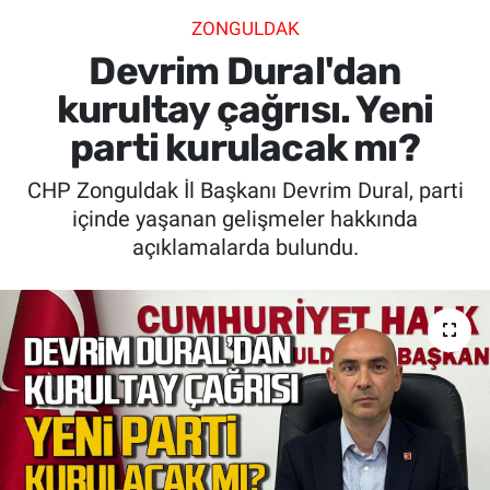
ZONGULDAK
SİYASET
Devrim Dural'dan
SPOR
kurultay çağrısı. Yeni
parti kurulacak mı?
SAĞLIK
CHP Zonguldak İl Başkanı Devrim Dural, parti
içinde yaşanan gelişmeler hakkında
açıklamalarda bulundu.