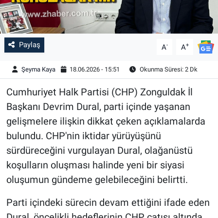
Paylaş
-
+
A
A
Şeyma Kaya
18.06.2026 - 15:51
Okunma Süresi: 2 Dk
Cumhuriyet Halk Partisi (CHP) Zonguldak İl
Başkanı Devrim Dural, parti içinde yaşanan
gelişmelere ilişkin dikkat çeken açıklamalarda
bulundu. CHP'nin iktidar yürüyüşünü
sürdüreceğini vurgulayan Dural, olağanüstü
koşulların oluşması halinde yeni bir siyasi
oluşumun gündeme gelebileceğini belirtti.
Parti içindeki sürecin devam ettiğini ifade eden
Dural, öncelikli hedeflerinin CHP çatısı altında