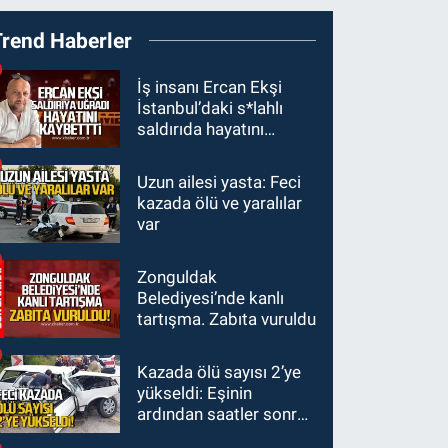
23:55
Devrek
Trend Haberler
Belediyespor, (PGL)
sürecini resmi olarak
GÜNDEM
İş insanı Ercan Ekşi
tamamladı
İstanbul’daki s*lahlı
23:19
İstanbul Park
saldırıda hayatını
satışta!
kaybetti
Uzun ailesi yasta: Feci
GÜNDEM
kazada ölü ve yaralılar
23:05
Kozlu
var
Belediyespor'dan
3.Lig'e transfer oldu
Zonguldak
GÜNDEM
Belediyesi’nde kanlı
22:33
Zonguldak TSO
tartışma. Zabıta vuruldu
önemli etkinliğe ev
sahipliği yaptı
Kazada ölü sayısı 2’ye
yükseldi: Eşinin
ardından saatler sonra
sürücü de hayatını