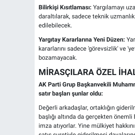
Bilirkişi Kısıtlaması:
Yargılamayı uzat
daraltılarak, sadece teknik uzmanlık
edilebilecek.
Yargıtay Kararlarına Yeni Düzen:
Yar
kararlarını sadece 'görevsizlik' ve 'ye
bozamayacak.
MİRASÇILARA ÖZEL İHA
AK Parti Grup Başkanvekili Muham
satır başları şunlar oldu:
Değerli arkadaşlar, ortaklığın gideril
başlığı altında da gerçekten önemli 
imza atıyorlar. Yine mülkiyet hakkını
satış suretiyle giderilmesi davalar