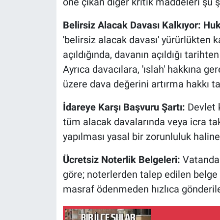
öne çıkan diğer kritik maddeleri şu ş
Belirsiz Alacak Davası Kalkıyor: H
'belirsiz alacak davası' yürürlükten k
açıldığında, davanın açıldığı tariht
Ayrıca davacılara, 'ıslah' hakkına 
üzere dava değerini artırma hakkı t
İdareye Karşı Başvuru Şartı:
Devlet k
tüm alacak davalarında veya icra ta
yapılması yasal bir zorunluluk haline
Ücretsiz Noterlik Belgeleri:
Vatandaş
göre; noterlerden talep edilen belge 
masraf ödenmeden hızlıca gönderile