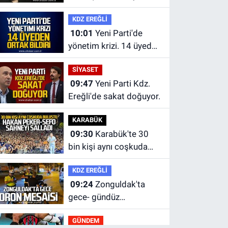
hayatını kaybetti
KDZ EREĞLİ
10:01
Yeni Parti'de
yönetim krizi. 14 üyeden
ortak bildiri.
SİYASET
09:47
Yeni Parti Kdz.
Ereğli'de sakat doğuyor.
KARABÜK
09:30
Karabük'te 30
bin kişi aynı coşkuda
buluştu.
KDZ EREĞLİ
09:24
Zonguldak'ta
gece- gündüz
ekiplerden dron destekli
GÜNDEM
denetim.