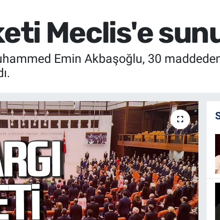
keti Meclis'e sun
Muhammed Emin Akbaşoğlu, 30 maddeden o
ı.