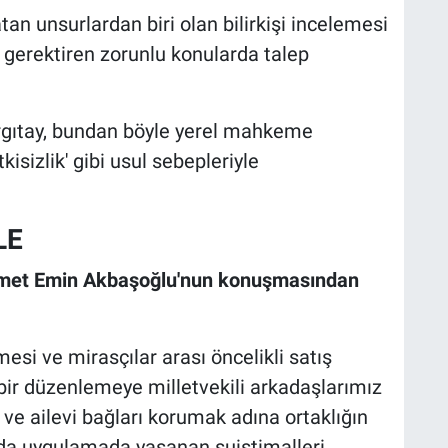
an unsurlardan biri olan bilirkişi incelemesi
 gerektiren zorunlu konularda talep
gıtay, bundan böyle yerel mahkeme
tkisizlik' gibi usul sebepleriyle
LE
met Emin Akbaşoğlu'nun konuşmasından
mesi ve mirasçılar arası öncelikli satış
bir düzenlemeye milletvekili arkadaşlarımız
 ve ailevi bağları korumak adına ortaklığın
ında uygulamada yaşanan suistimalleri