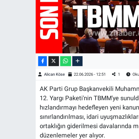
Alican Köse
22.06.2026 - 12:51
1
Oku
AK Parti Grup Başkanvekili Muham
12. Yargı Paketi'nin TBMM'ye sunuld
hızlandırmayı hedefleyen yeni kanun 
sınırlandırılması, idari uyuşmazlıkl
ortaklığın giderilmesi davalarında mi
düzenlemeler yer alıyor.