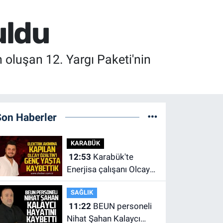
uldu
luşan 12. Yargı Paketi'nin
Son Haberler
KARABÜK
12:53
Karabük'te
Enerjisa çalışanı Olcay
Özaltın elektrik akımına
SAĞLIK
kapılarak hayatını
11:22
BEUN personeli
kaybetti.
Nihat Şahan Kalaycı