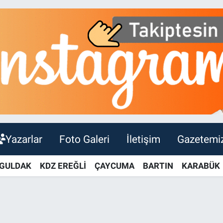
Yazarlar
Foto Galeri
İletişim
Gazetemi
GULDAK
KDZ EREĞLİ
ÇAYCUMA
BARTIN
KARABÜK