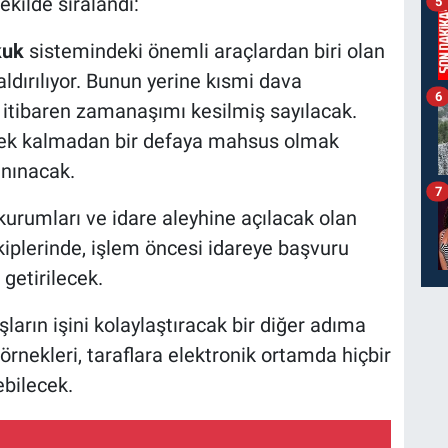
ekilde sıralandı:
5
ukuk
sistemindeki önemli araçlardan biri olan
aldırılıyor. Bunun yerine kısmi dava
6
en itibaren zamanaşımı kesilmiş sayılacak.
gerek kalmadan bir defaya mahsus olmak
anınacak.
7
urumları ve idare aleyhine açılacak olan
kiplerinde, işlem öncesi idareye başvuru
 getirilecek.
ların işini kolaylaştıracak bir diğer adıma
örnekleri, taraflara elektronik ortamda hiçbir
bilecek.