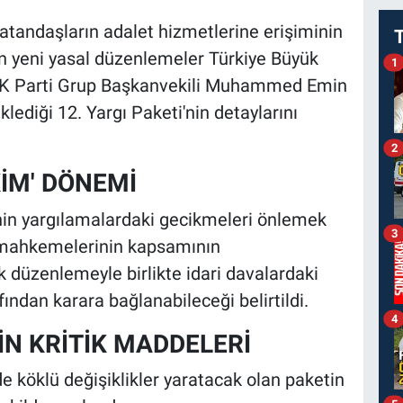
vatandaşların adalet hizmetlerine erişiminin
an yeni yasal düzenlemeler Türkiye Büyük
1
 AK Parti Grup Başkanvekili Muhammed Emin
diği 12. Yargı Paketi'nin detaylarını
2
KİM' DÖNEMİ
inin yargılamalardaki gecikmeleri önlemek
3
 mahkemelerinin kapsamının
k düzenlemeyle birlikte idari davalardaki
ından karara bağlanabileceği belirtildi.
4
NİN KRİTİK MADDELERİ
 köklü değişiklikler yaratacak olan paketin