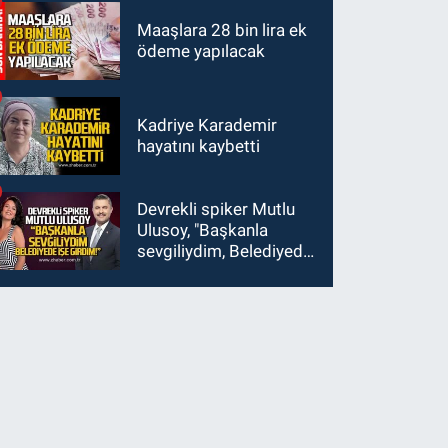
kaybetti
Maaşlara 28 bin lira ek
ödeme yapılacak
Kadriye Karademir
hayatını kaybetti
Devrekli spiker Mutlu
Ulusoy, "Başkanla
sevgiliydim, Belediyede
işe girdim"