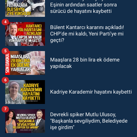
Eşinin ardından saatler sonra
00:22
Emirhan Erdem YENİ Parti İl
sürücü de hayatını kaybetti
yönetiminden neden yok?
4
Bülent Kantarcı kararını açıkladı!
CHP'de mi kaldı, Yeni Parti'ye mi
geçti?
5
Maaşlara 28 bin lira ek ödeme
yapılacak
6
Kadriye Karademir hayatını kaybetti
7
Devrekli spiker Mutlu Ulusoy,
"Başkanla sevgiliydim, Belediyede
işe girdim"