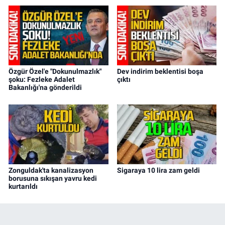
Özgür Özel'e "Dokunulmazlık"
Dev indirim beklentisi boşa
şoku: Fezleke Adalet
çıktı
Bakanlığı'na gönderildi
Zonguldak'ta kanalizasyon
Sigaraya 10 lira zam geldi
borusuna sıkışan yavru kedi
kurtarıldı