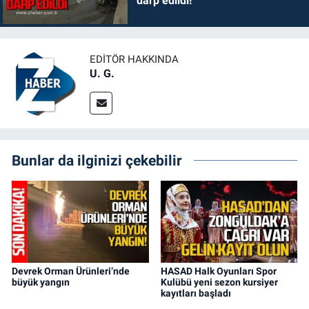
darp edildi!
EDITÖR HAKKINDA
U. G.
Bunlar da ilginizi çekebilir
Devrek Orman Ürünleri’nde
HASAD Halk Oyunları Spor
büyük yangın
Kulübü yeni sezon kursiyer
kayıtları başladı