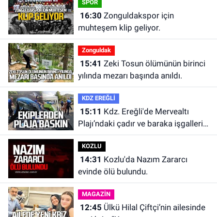
SPOR
16:30
Zonguldakspor için
muhteşem klip geliyor.
Zonguldak
15:41
Zeki Tosun ölümünün birinci
yılında mezarı başında anıldı.
KDZ EREĞLİ
15:11
Kdz. Ereğli'de Mervealtı
Plajı’ndaki çadır ve baraka işgalleri
kaldırıldı.
KOZLU
14:31
Kozlu'da Nazım Zararcı
evinde ölü bulundu.
MAGAZİN
12:45
Ülkü Hilal Çiftçi’nin ailesinde