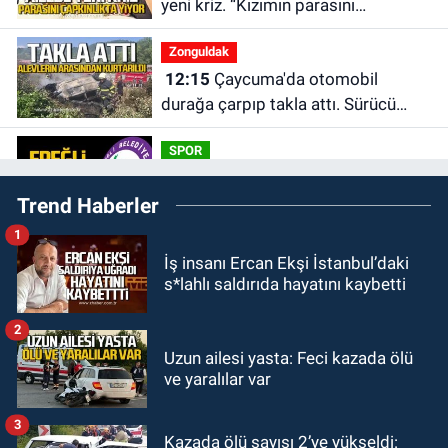
yeni kriz. “Kızımın parasını
çapkınlıkta yiyor”
Zonguldak
12:15
Çaycuma'da otomobil
durağa çarpıp takla attı. Sürücü
alevlerin arasından kurtarıldı.
SPOR
11:49
Kdz. Ereğli Belediyespor'da
Trend Haberler
kulübün başına kim geçecek?
1
KARABÜK
İş insanı Ercan Ekşi İstanbul’daki
11:45
Karabük'te oğluna mesaj
s*lahlı saldırıda hayatını kaybetti
attığını iddia ettiği genci darp etti.
2
ULUSAL
Uzun ailesi yasta: Feci kazada ölü
10:14
Polis Akademisi Başkanlığı
ve yaralılar var
3 bin 250 polis öğrencisi alacak.
3
Kazada ölü sayısı 2’ye yükseldi:
GÜNDEM