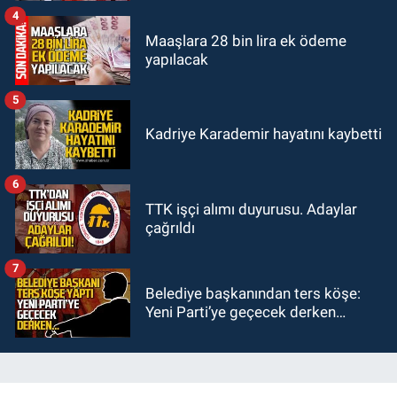
ihtiyaç var
4
Maaşlara 28 bin lira ek ödeme
yapılacak
5
Kadriye Karademir hayatını kaybetti
6
TTK işçi alımı duyurusu. Adaylar
çağrıldı
7
Belediye başkanından ters köşe:
Yeni Parti’ye geçecek derken…