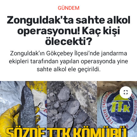
GÜNDEM
SİYASET
Zonguldak'ta sahte alkol
SPOR
operasyonu! Kaç kişi
ölecekti?
SAĞLIK
Zonguldak’ın Gökçebey İlçesi’nde jandarma
ekipleri tarafından yapılan operasyonda yine
sahte alkol ele geçirildi.