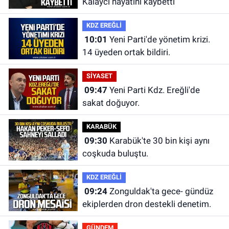
Kalaycı hayatını kaybetti
KDZ EREĞLİ
10:01
Yeni Parti'de yönetim krizi.
14 üyeden ortak bildiri.
SİYASET
09:47
Yeni Parti Kdz. Ereğli'de
sakat doğuyor.
KARABÜK
09:30
Karabük'te 30 bin kişi aynı
coşkuda buluştu.
KDZ EREĞLİ
09:24
Zonguldak'ta gece- gündüz
ekiplerden dron destekli denetim.
GÜNDEM