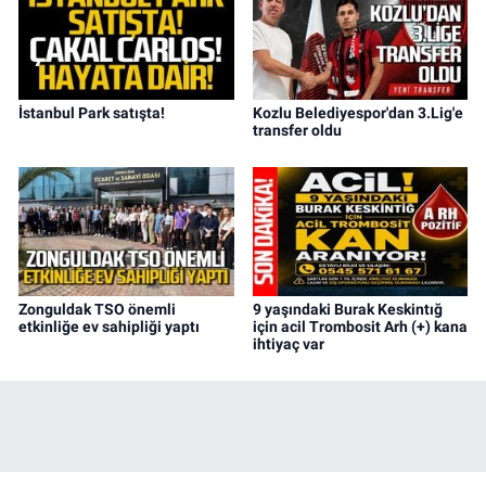
İstanbul Park satışta!
Kozlu Belediyespor'dan 3.Lig'e
transfer oldu
Zonguldak TSO önemli
9 yaşındaki Burak Keskintığ
etkinliğe ev sahipliği yaptı
için acil Trombosit Arh (+) kana
ihtiyaç var