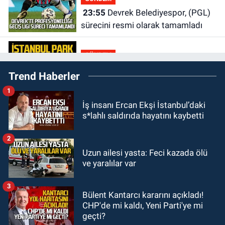
23:55
Devrek Belediyespor, (PGL)
sürecini resmi olarak tamamladı
GÜNDEM
23:19
İstanbul Park satışta!
Trend Haberler
1
GÜNDEM
İş insanı Ercan Ekşi İstanbul’daki
23:05
Kozlu Belediyespor'dan
s*lahlı saldırıda hayatını kaybetti
3.Lig'e transfer oldu
2
GÜNDEM
Uzun ailesi yasta: Feci kazada ölü
22:33
Zonguldak TSO önemli
ve yaralılar var
etkinliğe ev sahipliği yaptı
3
Bülent Kantarcı kararını açıkladı!
GÜNDEM
CHP'de mi kaldı, Yeni Parti'ye mi
22:11
9 yaşındaki Burak Keskintığ
geçti?
için acil Trombosit Arh (+) kana