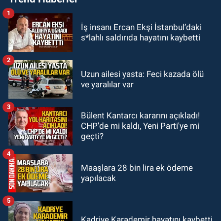
1
GÜNDEM
İş insanı Ercan Ekşi İstanbul’daki
21:22
Savaş Çiloğlu ve yönetimi
s*lahlı saldırıda hayatını kaybetti
Başkan Köksal Tunçtürk’ü kutladı
2
GÜNDEM
Uzun ailesi yasta: Feci kazada ölü
21:05
Öğretmenlere Milli Eğitim
ve yaralılar var
Bakanlığı'ndan kötü haber
3
Bülent Kantarcı kararını açıkladı!
GÜNDEM
CHP'de mi kaldı, Yeni Parti'ye mi
19:34
Zonguldakspor Bolu'da 3
geçti?
hazırlık maçı oynayacak... İşte
rakipler...
4
Maaşlara 28 bin lira ek ödeme
yapılacak
5
Kadriye Karademir hayatını kaybetti