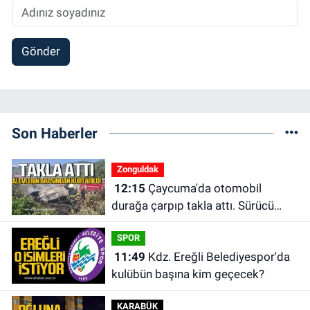
Gönder
Son Haberler
Zonguldak
12:15
Çaycuma'da otomobil
durağa çarpıp takla attı. Sürücü
alevlerin arasından kurtarıldı.
SPOR
11:49
Kdz. Ereğli Belediyespor'da
kulübün başına kim geçecek?
KARABÜK