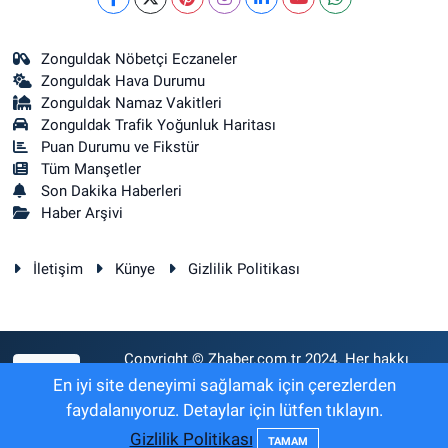
Zonguldak Nöbetçi Eczaneler
Zonguldak Hava Durumu
Zonguldak Namaz Vakitleri
Zonguldak Trafik Yoğunluk Haritası
Puan Durumu ve Fikstür
Tüm Manşetler
Son Dakika Haberleri
Haber Arşivi
İletişim
Künye
Gizlilik Politikası
Copyright © Zhaber.com.tr 2024. Her hakkı
RSS
saklıdır.
En iyi site deneyimi sağlamak için çerezlerden
faydalanıyoruz. Detaylar için lütfen tıklayın.
Gizlilik Politikası
Haber Yazılımı:
TE Bilişim
TAMAM