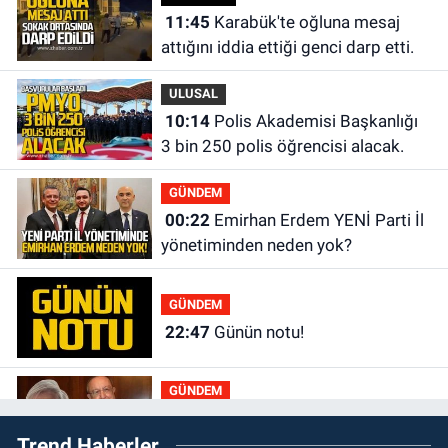
11:45
Karabük'te oğluna mesaj
attığını iddia ettiği genci darp etti.
ULUSAL
10:14
Polis Akademisi Başkanlığı
3 bin 250 polis öğrencisi alacak.
GÜNDEM
00:22
Emirhan Erdem YENİ Parti İl
yönetiminden neden yok?
GÜNDEM
22:47
Günün notu!
GÜNDEM
22:01
Gülden Tanyeri hayatını
Trend Haberler
kaybetti