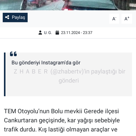
Paylaş
-
+
A
A
U. G.
23.11.2024 - 23:37
Bu gönderiyi Instagram'da gör
ＺＨＡＢＥＲ (@zhabertv)'in paylaştığı bir
gönderi
TEM Otoyolu’nun Bolu mevkii Gerede ilçesi
Cankurtaran geçişinde, kar yağışı sebebiyle
trafik durdu. Kış lastiği olmayan araçlar ve