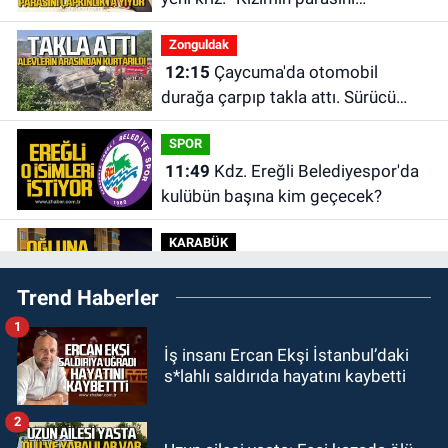
çapkınlıkta yiyor”
Zonguldak
12:15
Çaycuma'da otomobil
durağa çarpıp takla attı. Sürücü
alevlerin arasından kurtarıldı.
SPOR
11:49
Kdz. Ereğli Belediyespor'da
kulübün başına kim geçecek?
KARABÜK
11:45
Karabük'te oğluna mesaj
Trend Haberler
attığını iddia ettiği genci darp etti.
1
ULUSAL
İş insanı Ercan Ekşi İstanbul’daki
10:14
Polis Akademisi Başkanlığı
s*lahlı saldırıda hayatını kaybetti
3 bin 250 polis öğrencisi alacak.
2
GÜNDEM