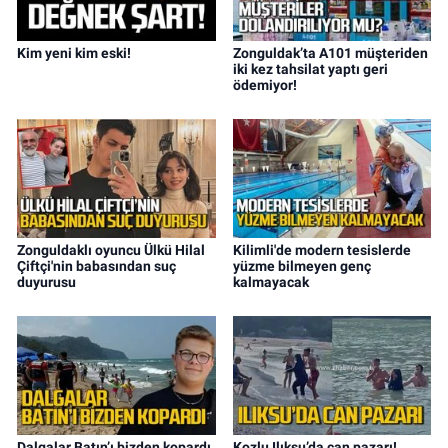
Kim yeni kim eski!
Zonguldak’ta A101 müşteriden
iki kez tahsilat yaptı geri
ödemiyor!
Zonguldaklı oyuncu Ülkü Hilal
Kilimli'de modern tesislerde
Çiftçi'nin babasından suç
yüzme bilmeyen genç
duyurusu
kalmayacak
Dalgalar Batın’ı bizden kopardı
Kozlu Ilıksu’da can pazarı!