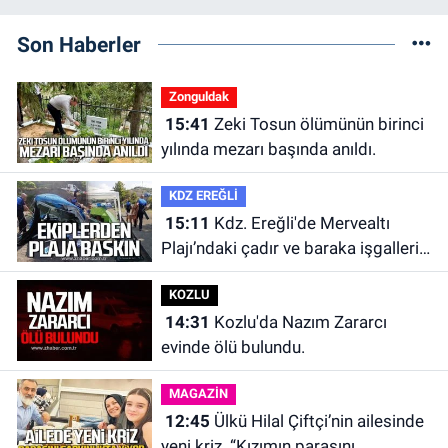
Son Haberler
Zonguldak
15:41
Zeki Tosun ölümünün birinci
yılında mezarı başında anıldı.
KDZ EREĞLİ
15:11
Kdz. Ereğli'de Mervealtı
Plajı’ndaki çadır ve baraka işgalleri
kaldırıldı.
KOZLU
14:31
Kozlu'da Nazım Zararcı
evinde ölü bulundu.
MAGAZİN
12:45
Ülkü Hilal Çiftçi’nin ailesinde
yeni kriz. “Kızımın parasını