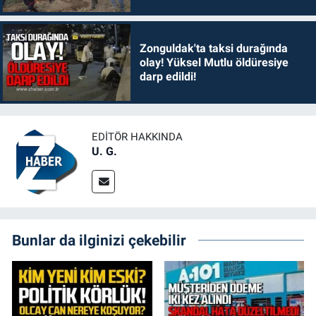
Zonguldak'ta taksi durağında
olay! Yüksel Mutlu öldüresiye
darp edildi!
EDITÖR HAKKINDA
U. G.
Bunlar da ilginizi çekebilir