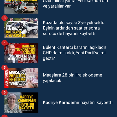
Uzun ailesi yasta: Feci kazada ölü
00:22
Emirhan Erdem YENİ Parti İl
ve yaralılar var
yönetiminden neden yok?
3
Kazada ölü sayısı 2’ye yükseldi:
GÜNDEM
Eşinin ardından saatler sonra
22:47
Günün notu!
sürücü de hayatını kaybetti
4
Bülent Kantarcı kararını açıkladı!
CHP'de mi kaldı, Yeni Parti'ye mi
geçti?
5
Maaşlara 28 bin lira ek ödeme
yapılacak
6
Kadriye Karademir hayatını kaybetti