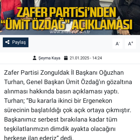
Paylaş
-
+
A
A
Şeyma Kaya
21.01.2025 - 14:24
Zafer Partisi Zonguldak İl Başkanı Oğuzhan
Turhan, Genel Başkan Ümit Özdağ’ın gözaltına
alınması hakkında basın açıklaması yaptı.
Turhan; “Bu kararla ikinci bir Ergenekon
sürecinin başlatıldığı çok açık ortaya çıkmıştır.
Başkanımız serbest bırakılana kadar tüm
teşkilatlarımızın dimdik ayakta olacağını
herkese ilan ederiz” dedi.