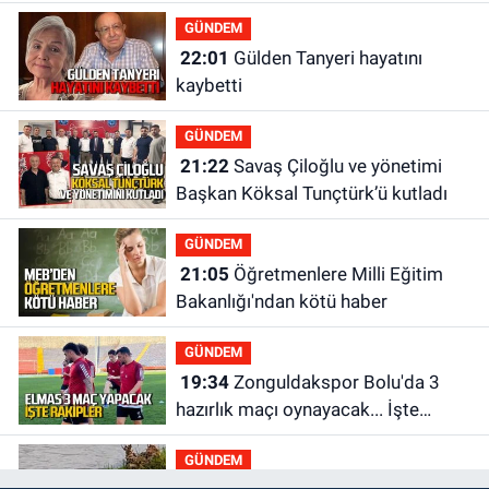
GÜNDEM
22:01
Gülden Tanyeri hayatını
kaybetti
GÜNDEM
21:22
Savaş Çiloğlu ve yönetimi
Başkan Köksal Tunçtürk’ü kutladı
GÜNDEM
21:05
Öğretmenlere Milli Eğitim
Bakanlığı'ndan kötü haber
GÜNDEM
19:34
Zonguldakspor Bolu'da 3
hazırlık maçı oynayacak... İşte
rakipler...
GÜNDEM