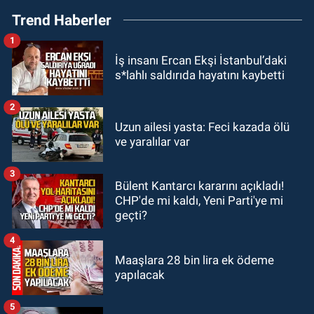
19:27
Çaycuma ırmağında görüldü:
Trend Haberler
Görenler şaşkınlık yaşadı
1
GÜNDEM
İş insanı Ercan Ekşi İstanbul’daki
19:12
TMO kabuklu fındık alım
s*lahlı saldırıda hayatını kaybetti
fiyatlarını açıkladı
2
GÜNDEM
Uzun ailesi yasta: Feci kazada ölü
18:52
Zonguldak'ta pitbul köpek
ve yaralılar var
anne ve çocuğuna saldırdı: Tedavi
altındalar
3
Bülent Kantarcı kararını açıkladı!
GÜNDEM
CHP'de mi kaldı, Yeni Parti'ye mi
18:44
Zonguldak'ta araç yayaya
geçti?
çarptı: Ağır yaralanan yaya tedavi
altına alındı
4
Maaşlara 28 bin lira ek ödeme
yapılacak
5