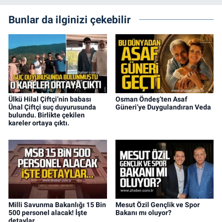
Bunlar da ilginizi çekebilir
Ülkü Hilal Çiftçi’nin babası
Osman Öndeş’ten Asaf
Ünal Çiftçi suç duyurusunda
Güneri’ye Duygulandıran Veda
bulundu. Birlikte çekilen
kareler ortaya çıktı.
Milli Savunma Bakanlığı 15 Bin
Mesut Özil Gençlik ve Spor
500 personel alacak! İşte
Bakanı mı oluyor?
detaylar…