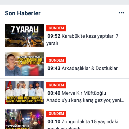
Son Haberler
GÜNDEM
09:52
Karabük'te kaza yaptılar: 7
yaralı
GÜNDEM
09:43
Arkadaşlıklar & Dostluklar
GÜNDEM
00:40
Merve Kır Müftüoğlu
Anadolu’yu karış karış geziyor, yeni
yapılanmaları şekillendiriyor
GÜNDEM
00:10
Zonguldak'ta 15 yaşındaki
çocuk yaralandı