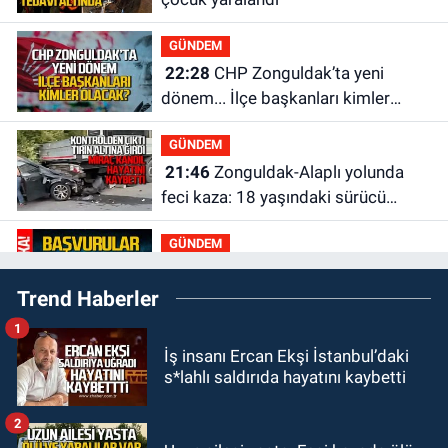
GÜNDEM
22:28
CHP Zonguldak’ta yeni
dönem... İlçe başkanları kimler
olacak?
GÜNDEM
21:46
Zonguldak-Alaplı yolunda
feci kaza: 18 yaşındaki sürücü
hayatını kaybetti
GÜNDEM
21:29
Başvurular başladı: 3 bin
Trend Haberler
250 kişi alınacak
1
GÜNDEM
İş insanı Ercan Ekşi İstanbul’daki
19:56
Otomobille çarpışan
s*lahlı saldırıda hayatını kaybetti
bisikletli ağır yaralandı
2
GÜNDEM