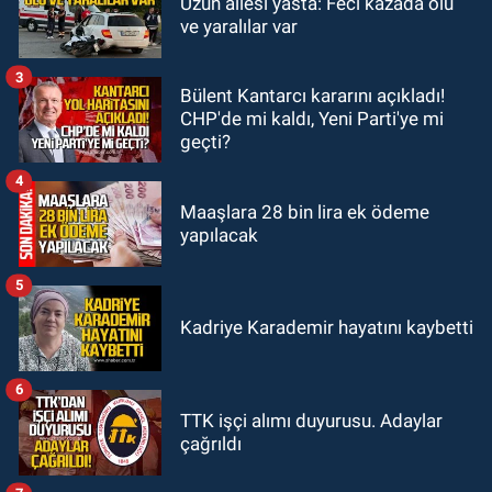
Uzun ailesi yasta: Feci kazada ölü
19:46
Cumhurbaşkanı Erdoğan’ın
ve yaralılar var
fotoğrafını söküp indirdi
3
Bülent Kantarcı kararını açıkladı!
GÜNDEM
CHP'de mi kaldı, Yeni Parti'ye mi
18:48
Yeni başkan belli oldu:
geçti?
Kongrede dostluk mesajları
4
Maaşlara 28 bin lira ek ödeme
yapılacak
5
Kadriye Karademir hayatını kaybetti
6
TTK işçi alımı duyurusu. Adaylar
çağrıldı