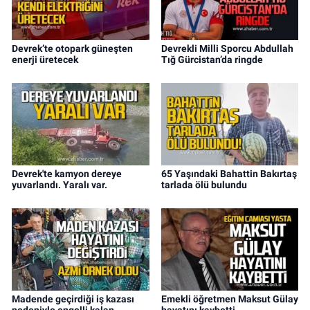
Devrek’te otopark güneşten
Devrekli Milli Sporcu Abdullah
enerji üretecek
Tığ Gürcistan’da ringde
Devrek'te kamyon dereye
65 Yaşındaki Bahattin Bakırtaş
yuvarlandı. Yaralı var.
tarlada ölü bulundu
Madende geçirdiği iş kazası
Emekli öğretmen Maksut Gülay