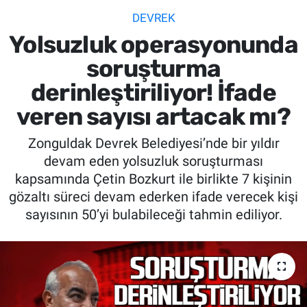
DEVREK
SİYASET
Yolsuzluk operasyonunda
SPOR
soruşturma
derinleştiriliyor! İfade
SAĞLIK
veren sayısı artacak mı?
Zonguldak Devrek Belediyesi’nde bir yıldır
devam eden yolsuzluk soruşturması
kapsamında Çetin Bozkurt ile birlikte 7 kişinin
gözaltı süreci devam ederken ifade verecek kişi
sayısının 50’yi bulabileceği tahmin ediliyor.