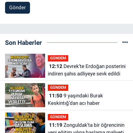
Gönder
Son Haberler
GÜNDEM
12:12
Devrek’te Erdoğan posterini
indiren şahıs adliyeye sevk edildi
GÜNDEM
11:50
9 yaşındaki Burak
Keskintığ’dan acı haber
GÜNDEM
11:19
Zonguldak’ta bir öğrencinin
yeni eğitim yılına başlama maliyeti