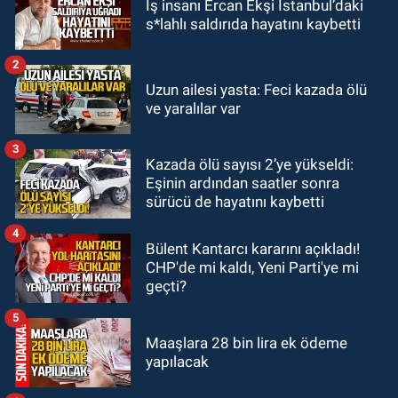
İş insanı Ercan Ekşi İstanbul’daki
09:52
Karabük'te kaza yaptılar: 7
s*lahlı saldırıda hayatını kaybetti
yaralı
2
GÜNDEM
Uzun ailesi yasta: Feci kazada ölü
09:43
Arkadaşlıklar & Dostluklar
ve yaralılar var
3
GÜNDEM
Kazada ölü sayısı 2’ye yükseldi:
00:40
Merve Kır Müftüoğlu
Eşinin ardından saatler sonra
Anadolu’yu karış karış geziyor, yeni
sürücü de hayatını kaybetti
yapılanmaları şekillendiriyor
4
Bülent Kantarcı kararını açıkladı!
CHP'de mi kaldı, Yeni Parti'ye mi
geçti?
5
Maaşlara 28 bin lira ek ödeme
yapılacak