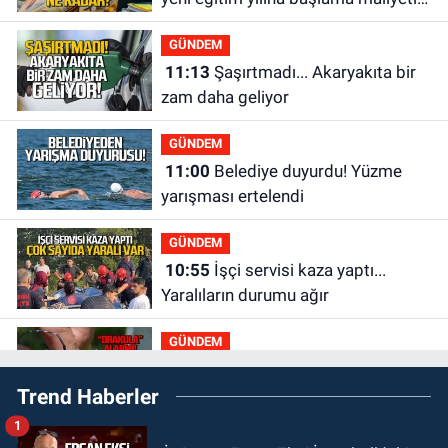
ne kadar?
GÜNDEM
11:13
Şaşırtmadı... Akaryakıta bir
zam daha geliyor
GÜNDEM
11:00
Belediye duyurdu! Yüzme
yarışması ertelendi
GÜNDEM
10:55
İşçi servisi kaza yaptı...
Yaralıların durumu ağır
GÜNDEM
10:06
“Drakula” alarmı! Zonguldak,
Trend Haberler
Bartın ve Düzce tehdit altında
1
GÜNDEM