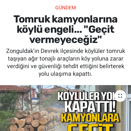
GÜNDEM
SİYASET
Tomruk kamyonlarına
SPOR
köylü engeli... "Geçit
vermeyeceğiz"
SAĞLIK
Zonguldak’ın Devrek ilçesinde köylüler tomruk
taşıyan ağır tonajlı araçların köy yoluna zarar
verdiğini ve güvenliği tehdit ettiğini belirterek
yolu ulaşıma kapattı.