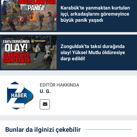
Karabük'te yanmaktan kurtulan
işçi, arkadaşlarını göremeyince
büyük panik yaşadı
Zonguldak'ta taksi durağında
olay! Yüksel Mutlu öldüresiye
darp edildi!
EDITÖR HAKKINDA
U. G.
Bunlar da ilginizi çekebilir