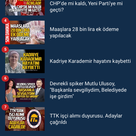
CHP'de mi kaldı, Yeni Parti'ye mi
10:14
Polis Akademisi Başkanlığı
geçti?
3 bin 250 polis öğrencisi alacak.
4
Maaşlara 28 bin lira ek ödeme
yapılacak
5
Kadriye Karademir hayatını kaybetti
6
Devrekli spiker Mutlu Ulusoy,
"Başkanla sevgiliydim, Belediyede
işe girdim"
7
TTK işçi alımı duyurusu. Adaylar
çağrıldı