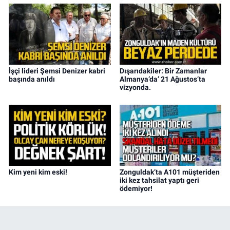
İşçi lideri Şemsi Denizer kabri
Dışarıdakiler: Bir Zamanlar
başında anıldı
Almanya’da’ 21 Ağustos’ta
vizyonda.
Kim yeni kim eski!
Zonguldak’ta A101 müşteriden
iki kez tahsilat yaptı geri
ödemiyor!