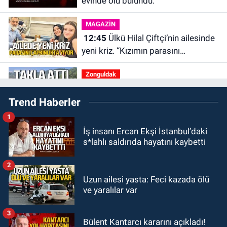
evinde ölü bulundu.
MAGAZİN
12:45
Ülkü Hilal Çiftçi’nin ailesinde
yeni kriz. “Kızımın parasını
çapkınlıkta yiyor”
Zonguldak
12:15
Çaycuma'da otomobil
Trend Haberler
durağa çarpıp takla attı. Sürücü
alevlerin arasından kurtarıldı.
1
SPOR
İş insanı Ercan Ekşi İstanbul’daki
11:49
Kdz. Ereğli Belediyespor'da
s*lahlı saldırıda hayatını kaybetti
kulübün başına kim geçecek?
2
KARABÜK
Uzun ailesi yasta: Feci kazada ölü
11:45
Karabük'te oğluna mesaj
ve yaralılar var
attığını iddia ettiği genci darp etti.
3
Bülent Kantarcı kararını açıkladı!
ULUSAL