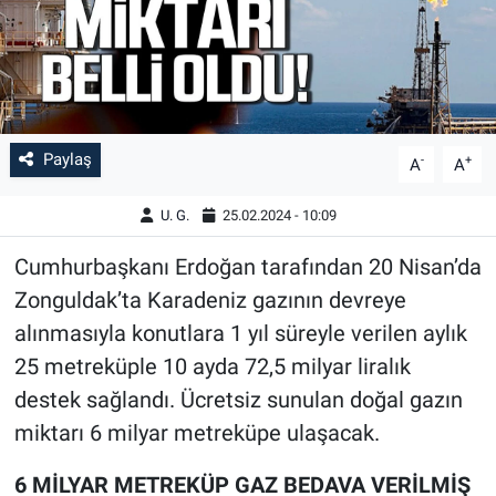
Paylaş
-
+
A
A
U. G.
25.02.2024 - 10:09
Cumhurbaşkanı Erdoğan tarafından 20 Nisan’da
Zonguldak’ta Karadeniz gazının devreye
alınmasıyla konutlara 1 yıl süreyle verilen aylık
25 metreküple 10 ayda 72,5 milyar liralık
destek sağlandı. Ücretsiz sunulan doğal gazın
miktarı 6 milyar metreküpe ulaşacak.
6 MİLYAR METREKÜP GAZ BEDAVA VERİLMİŞ