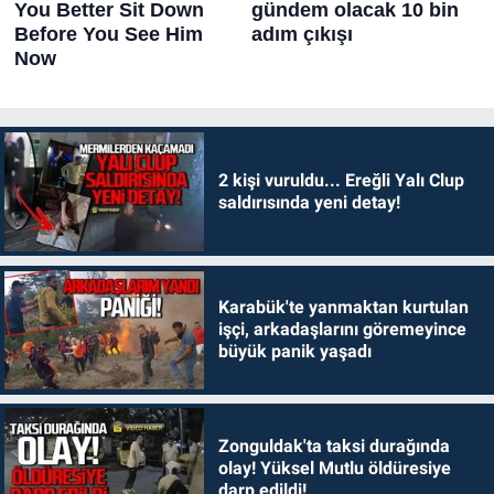
2 kişi vuruldu... Ereğli Yalı Clup
saldırısında yeni detay!
Karabük'te yanmaktan kurtulan
işçi, arkadaşlarını göremeyince
büyük panik yaşadı
Zonguldak'ta taksi durağında
olay! Yüksel Mutlu öldüresiye
darp edildi!