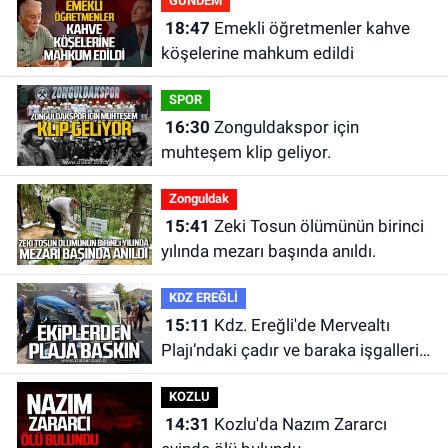
GÜNDEM
18:47
Emekli öğretmenler kahve
köşelerine mahkum edildi
SPOR
16:30
Zonguldakspor için
muhteşem klip geliyor.
Zonguldak
15:41
Zeki Tosun ölümünün birinci
yılında mezarı başında anıldı.
KDZ EREĞLİ
15:11
Kdz. Ereğli'de Mervealtı
Plajı’ndaki çadır ve baraka işgalleri
kaldırıldı.
KOZLU
14:31
Kozlu'da Nazım Zararcı