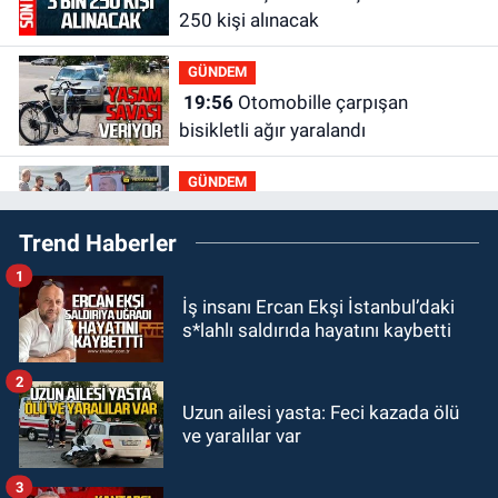
250 kişi alınacak
GÜNDEM
19:56
Otomobille çarpışan
bisikletli ağır yaralandı
GÜNDEM
19:46
Cumhurbaşkanı Erdoğan’ın
Trend Haberler
fotoğrafını söküp indirdi
1
GÜNDEM
İş insanı Ercan Ekşi İstanbul’daki
18:48
Yeni başkan belli oldu:
s*lahlı saldırıda hayatını kaybetti
Kongrede dostluk mesajları
2
GÜNDEM
Uzun ailesi yasta: Feci kazada ölü
18:36
AK Parti teşkilatları
ve yaralılar var
toplanarak istişarede bulundu
3