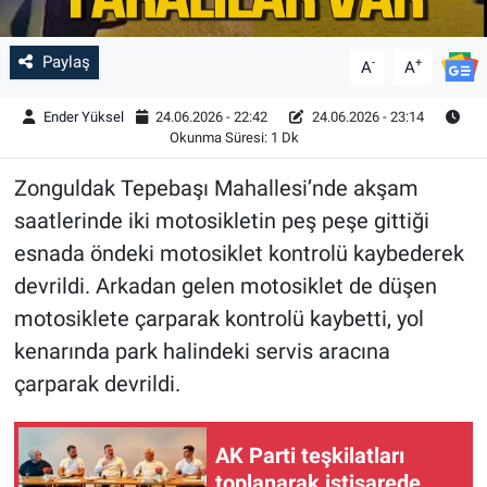
Paylaş
-
+
A
A
Ender Yüksel
24.06.2026 - 22:42
24.06.2026 - 23:14
Okunma Süresi: 1 Dk
Zonguldak Tepebaşı Mahallesi’nde akşam
saatlerinde iki motosikletin peş peşe gittiği
esnada öndeki motosiklet kontrolü kaybederek
devrildi. Arkadan gelen motosiklet de düşen
motosiklete çarparak kontrolü kaybetti, yol
kenarında park halindeki servis aracına
çarparak devrildi.
AK Parti teşkilatları
toplanarak istişarede