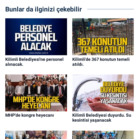
Bunlar da ilginizi çekebilir
Kilimli Belediyesi'ne personel
Kilimli'de 367 konutun temeli
alınacak.
atıldı.
MHP'de kongre heyecanı
Kilimli Belediyesi duyurdu. Su
kesintisi yaşanacak