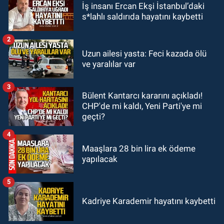
İş insanı Ercan Ekşi İstanbul’daki
19:12
TMO kabuklu fındık alım
s*lahlı saldırıda hayatını kaybetti
fiyatlarını açıkladı
2
GÜNDEM
Uzun ailesi yasta: Feci kazada ölü
18:52
Zonguldak'ta pitbul köpek
ve yaralılar var
anne ve çocuğuna saldırdı: Tedavi
altındalar
3
Bülent Kantarcı kararını açıkladı!
GÜNDEM
CHP'de mi kaldı, Yeni Parti'ye mi
18:44
Zonguldak'ta araç yayaya
geçti?
çarptı: Ağır yaralanan yaya tedavi
altına alındı
4
Maaşlara 28 bin lira ek ödeme
yapılacak
5
Kadriye Karademir hayatını kaybetti