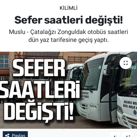
KİLİMLİ
SİYASET
Sefer saatleri değişti!
SPOR
Muslu - Çatalağzı Zonguldak otobüs saatleri
dün yaz tarifesine geçiş yaptı.
SAĞLIK
Paylaş
-
+