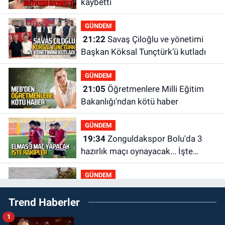
kaybetti
GÜNDEM
21:22
Savaş Çiloğlu ve yönetimi
Başkan Köksal Tunçtürk’ü kutladı
GÜNDEM
21:05
Öğretmenlere Milli Eğitim
Bakanlığı'ndan kötü haber
GÜNDEM
19:34
Zonguldakspor Bolu'da 3
hazırlık maçı oynayacak... İşte
rakipler...
GÜNDEM
19:27
Çaycuma ırmağında görüldü:
Trend Haberler
Görenler şaşkınlık yaşadı
1
GÜNDEM