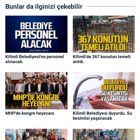
Bunlar da ilginizi çekebilir
Kilimli Belediyesi'ne personel
Kilimli'de 367 konutun temeli
alınacak.
atıldı.
MHP'de kongre heyecanı
Kilimli Belediyesi duyurdu. Su
kesintisi yaşanacak