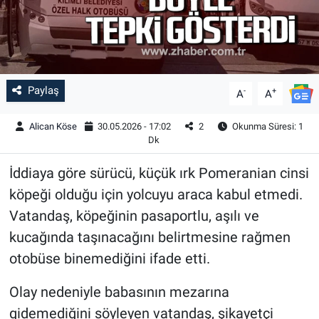
Paylaş
-
+
A
A
Alican Köse
30.05.2026 - 17:02
2
Okunma Süresi: 1
Dk
İddiaya göre sürücü, küçük ırk Pomeranian cinsi
köpeği olduğu için yolcuyu araca kabul etmedi.
Vatandaş, köpeğinin pasaportlu, aşılı ve
kucağında taşınacağını belirtmesine rağmen
otobüse binemediğini ifade etti.
Olay nedeniyle babasının mezarına
gidemediğini söyleyen vatandaş, şikayetçi