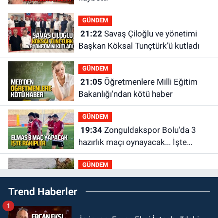
GÜNDEM
21:22
Savaş Çiloğlu ve yönetimi
Başkan Köksal Tunçtürk’ü kutladı
GÜNDEM
21:05
Öğretmenlere Milli Eğitim
Bakanlığı'ndan kötü haber
GÜNDEM
19:34
Zonguldakspor Bolu'da 3
hazırlık maçı oynayacak... İşte
rakipler...
GÜNDEM
19:27
Çaycuma ırmağında görüldü:
Trend Haberler
Görenler şaşkınlık yaşadı
1
GÜNDEM