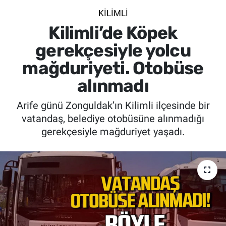
KİLİMLİ
SİYASET
Kilimli’de Köpek
SPOR
gerekçesiyle yolcu
mağduriyeti. Otobüse
SAĞLIK
alınmadı
Arife günü Zonguldak’ın Kilimli ilçesinde bir
vatandaş, belediye otobüsüne alınmadığı
gerekçesiyle mağduriyet yaşadı.