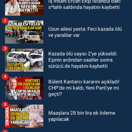
İş insanı Ercan Ekşi İstanbul’daki
19:12
TMO kabuklu fındık alım
s*lahlı saldırıda hayatını kaybetti
fiyatlarını açıkladı
2
GÜNDEM
Uzun ailesi yasta: Feci kazada ölü
18:52
Zonguldak'ta pitbul köpek
ve yaralılar var
anne ve çocuğuna saldırdı: Tedavi
altındalar
3
Kazada ölü sayısı 2’ye yükseldi:
GÜNDEM
Eşinin ardından saatler sonra
18:44
Zonguldak'ta araç yayaya
sürücü de hayatını kaybetti
çarptı: Ağır yaralanan yaya tedavi
altına alındı
4
Bülent Kantarcı kararını açıkladı!
CHP'de mi kaldı, Yeni Parti'ye mi
geçti?
5
Maaşlara 28 bin lira ek ödeme
yapılacak