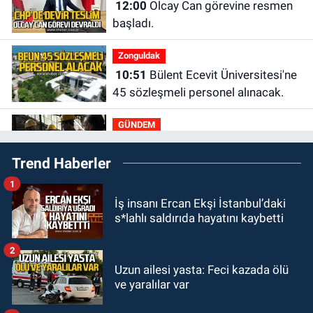
12:00
Olcay Can görevine resmen
başladı.
Zonguldak
10:51
Bülent Ecevit Üniversitesi'ne
45 sözleşmeli personel alınacak.
GÜNDEM
10:00
Dışarıdakiler: Bir Zamanlar
Trend Haberler
Almanya’da’ 21 Ağustos’ta
vizyonda.
1
GÜNDEM
İş insanı Ercan Ekşi İstanbul’daki
22:57
Kim yeni kim eski!
s*lahlı saldırıda hayatını kaybetti
GÜNDEM
2
21:11
Zonguldak’ta A101
Uzun ailesi yasta: Feci kazada ölü
ve yaralılar var
müşteriden iki kez tahsilat yaptı
geri ödemiyor!