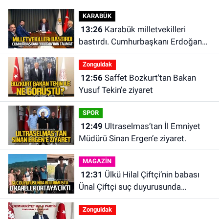
KARABÜK
13:26
Karabük milletvekilleri
bastırdı. Cumhurbaşkanı Erdoğan
talimat verdi
Zonguldak
12:56
Saffet Bozkurt'tan Bakan
Yusuf Tekin’e ziyaret
SPOR
12:49
Ultraselmas’tan İl Emniyet
Müdürü Sinan Ergen’e ziyaret.
MAGAZİN
12:31
Ülkü Hilal Çiftçi’nin babası
Ünal Çiftçi suç duyurusunda
bulundu. Birlikte çekilen kareler
Zonguldak
ortaya çıktı.