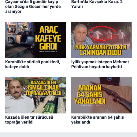
Çaycuma’da 5 gündür kayıp
Bartın’da Kavşakta Kaza: 2
olan Sezgin Göcen her yerde
Yaralı
aranıyor
Karabük'te sürücü panikledi,
İyilik yapmak isteyen Mehmet
kafeye daldı
Pehlivan hayatını kaybetti
Kazada ölen tır sürücüsü
Karabük'te aranan 64 şahıs
toprağa verildi
yakalandı