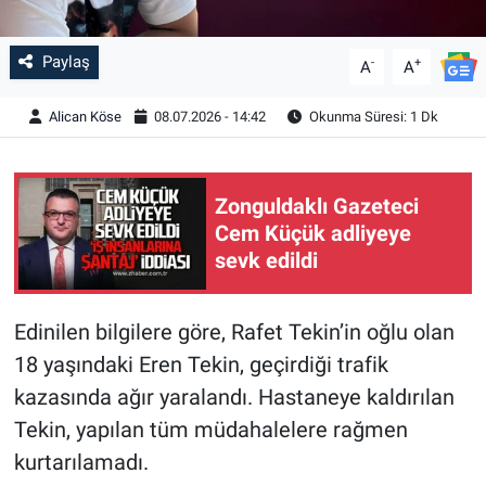
Paylaş
-
+
A
A
Alican Köse
08.07.2026 - 14:42
Okunma Süresi: 1 Dk
Zonguldaklı Gazeteci
Cem Küçük adliyeye
sevk edildi
Edinilen bilgilere göre, Rafet Tekin’in oğlu olan
18 yaşındaki Eren Tekin, geçirdiği trafik
kazasında ağır yaralandı. Hastaneye kaldırılan
Tekin, yapılan tüm müdahalelere rağmen
kurtarılamadı.