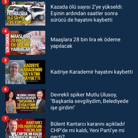
3
GÜNDEM
Kazada ölü sayısı 2’ye yükseldi:
20:48
Zonguldaklı oyuncu Ülkü
Eşinin ardından saatler sonra
Hilal Çiftçi'nin babasından suç
sürücü de hayatını kaybetti
duyurusu
4
Maaşlara 28 bin lira ek ödeme
yapılacak
5
Kadriye Karademir hayatını kaybetti
6
Devrekli spiker Mutlu Ulusoy,
"Başkanla sevgiliydim, Belediyede
işe girdim"
7
Bülent Kantarcı kararını açıkladı!
CHP'de mi kaldı, Yeni Parti'ye mi
geçti?