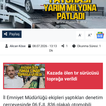
Paylaş
-
+
A
A
Alican Köse
08.07.2026 - 13:13
1
Okunma Süresi: 1
Dk
Kazada ölen tır sürücüsü
toprağa verildi
İl Emniyet Müdürlüğü ekipleri yaptıkları denetim
çerçevesinde 06 EJL 836 plakalı otomobili