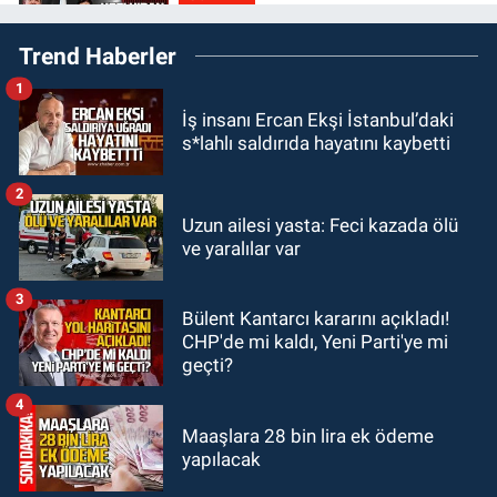
23:05
Kozlu Belediyespor'dan
Trend Haberler
3.Lig'e transfer oldu
1
GÜNDEM
İş insanı Ercan Ekşi İstanbul’daki
22:33
Zonguldak TSO önemli
s*lahlı saldırıda hayatını kaybetti
etkinliğe ev sahipliği yaptı
2
GÜNDEM
Uzun ailesi yasta: Feci kazada ölü
22:11
9 yaşındaki Burak Keskintığ
ve yaralılar var
için acil Trombosit Arh (+) kana
ihtiyaç var
3
Bülent Kantarcı kararını açıkladı!
GÜNDEM
CHP'de mi kaldı, Yeni Parti'ye mi
21:50
Yoldan çıktı karşı şeride
geçti?
fırladı: Çok sayıda yaralı var
4
Maaşlara 28 bin lira ek ödeme
yapılacak