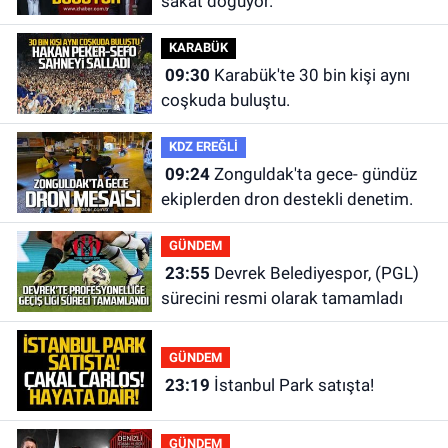
sakat doğuyor.
KARABÜK
09:30
Karabük'te 30 bin kişi aynı
coşkuda buluştu.
KDZ EREĞLİ
09:24
Zonguldak'ta gece- gündüz
ekiplerden dron destekli denetim.
GÜNDEM
23:55
Devrek Belediyespor, (PGL)
sürecini resmi olarak tamamladı
GÜNDEM
23:19
İstanbul Park satışta!
GÜNDEM