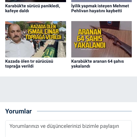
Karabük'te sürücü panikledi,
İyilik yapmak isteyen Mehmet
kafeye daldı
Pehlivan hayatını kaybetti
Kazada ölen tır sürücüsü
Karabük'te aranan 64 şahıs
toprağa verildi
yakalandı
Yorumlar