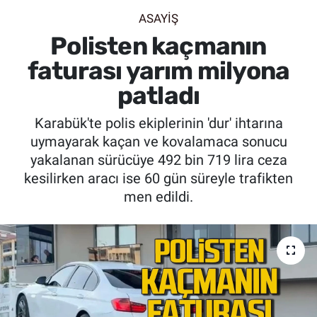
ASAYİŞ
SİYASET
Polisten kaçmanın
SPOR
faturası yarım milyona
patladı
SAĞLIK
Karabük'te polis ekiplerinin 'dur' ihtarına
uymayarak kaçan ve kovalamaca sonucu
yakalanan sürücüye 492 bin 719 lira ceza
kesilirken aracı ise 60 gün süreyle trafikten
men edildi.