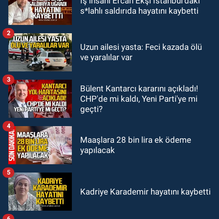
İş insanı Ercan Ekşi İstanbul’daki
11:49
Kdz. Ereğli Belediyespor'da
s*lahlı saldırıda hayatını kaybetti
kulübün başına kim geçecek?
2
KARABÜK
Uzun ailesi yasta: Feci kazada ölü
11:45
Karabük'te oğluna mesaj
ve yaralılar var
attığını iddia ettiği genci darp etti.
3
Bülent Kantarcı kararını açıkladı!
ULUSAL
CHP'de mi kaldı, Yeni Parti'ye mi
10:14
Polis Akademisi Başkanlığı
geçti?
3 bin 250 polis öğrencisi alacak.
4
Maaşlara 28 bin lira ek ödeme
yapılacak
5
Kadriye Karademir hayatını kaybetti
6