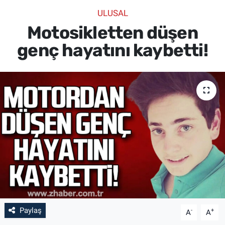
ULUSAL
SİYASET
Motosikletten düşen
SPOR
genç hayatını kaybetti!
SAĞLIK
Paylaş
-
+
A
A