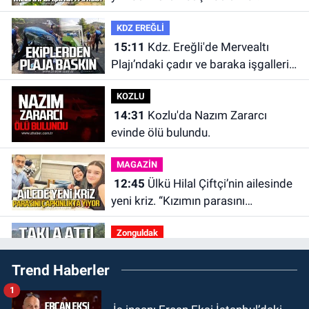
KDZ EREĞLİ
15:11
Kdz. Ereğli'de Mervealtı
Plajı’ndaki çadır ve baraka işgalleri
kaldırıldı.
KOZLU
14:31
Kozlu'da Nazım Zararcı
evinde ölü bulundu.
MAGAZİN
12:45
Ülkü Hilal Çiftçi’nin ailesinde
yeni kriz. “Kızımın parasını
çapkınlıkta yiyor”
Zonguldak
12:15
Çaycuma'da otomobil
Trend Haberler
durağa çarpıp takla attı. Sürücü
alevlerin arasından kurtarıldı.
1
SPOR