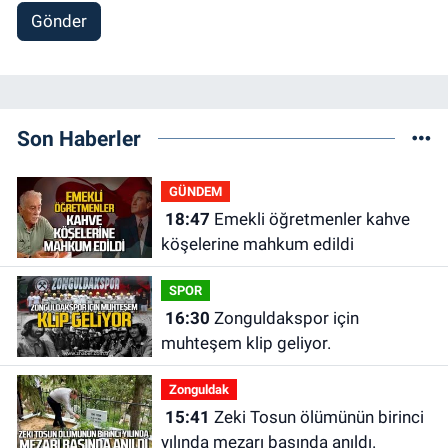
Gönder
Son Haberler
GÜNDEM
18:47
Emekli öğretmenler kahve
köşelerine mahkum edildi
SPOR
16:30
Zonguldakspor için
muhteşem klip geliyor.
Zonguldak
15:41
Zeki Tosun ölümünün birinci
yılında mezarı başında anıldı.