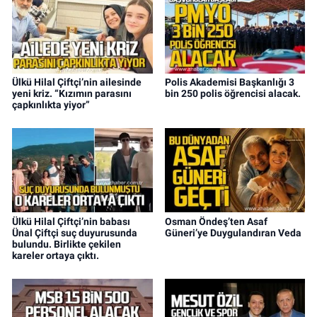
Ülkü Hilal Çiftçi’nin ailesinde
Polis Akademisi Başkanlığı 3
yeni kriz. “Kızımın parasını
bin 250 polis öğrencisi alacak.
çapkınlıkta yiyor”
Ülkü Hilal Çiftçi’nin babası
Osman Öndeş’ten Asaf
Ünal Çiftçi suç duyurusunda
Güneri’ye Duygulandıran Veda
bulundu. Birlikte çekilen
kareler ortaya çıktı.