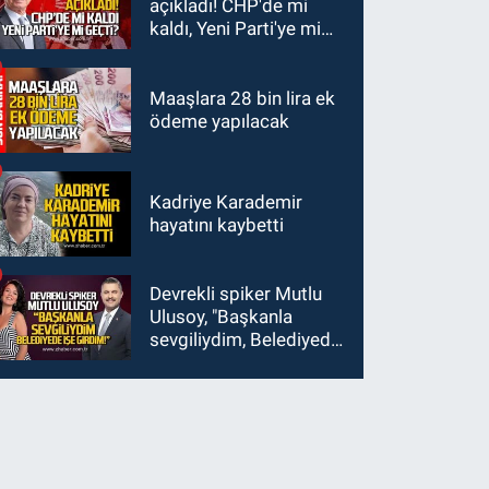
açıkladı! CHP'de mi
kaldı, Yeni Parti'ye mi
geçti?
Maaşlara 28 bin lira ek
ödeme yapılacak
Kadriye Karademir
hayatını kaybetti
Devrekli spiker Mutlu
Ulusoy, "Başkanla
sevgiliydim, Belediyede
işe girdim"