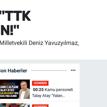
ı "TTK
N!"
illetvekili Deniz Yavuzyılmaz,
Son Haberler
GÜNDEM
00:25
Kamu personeli
Talay Atay "Yalan
Haber"den gözaltına
GÜNDEM