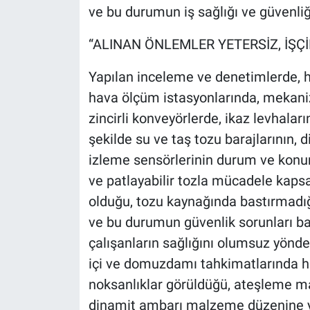
ve bu durumun iş sağlığı ve güvenliğ
“ALINAN ÖNLEMLER YETERSİZ, İŞÇİ
Yapılan inceleme ve denetimlerde, ha
hava ölçüm istasyonlarında, mekaniz
zincirli konveyörlerde, ikaz levhaları
şekilde su ve taş tozu barajlarının
izleme sensörlerinin durum ve konuml
ve patlayabilir tozla mücadele kap
olduğu, tozu kaynağında bastırmadığ
ve bu durumun güvenlik sorunları b
çalışanların sağlığını olumsuz yönde 
içi ve domuzdamı tahkimatlarında h
noksanlıklar görüldüğü, ateşleme m
dinamit ambarı malzeme düzenine ye