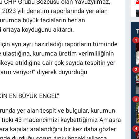
 CHP Grubu Sözcüsü olan Yavuzyılmaz,
2023 yılı denetim raporlarında yer alan
urumda büyük faciaların her an
i ortaya koyduğunu aktardı.
1
çin ayrı ayrı hazırladığı raporların tümünde
re ulaştığına, kurumda üretim verimliliğinin
keye atıldığına dair çok sayıda tespitin yer
2
alarm veriyor!” diyerek duyurduğu
ÇİN EN BÜYÜK ENGEL”
3
unda yer alan tespit ve bulgular, kurumun
 ve tıpkı 43 madencimizi kaybettiğimiz Amasra
ara kapılar aralandığını bir kez daha gözler
4
nde durduğu sorun, tıpkı önceki yıllarda