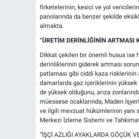
firketelerinin, kesici ve yol vericiler
panolarında da benzer şekilde eksikl
almakta.
“ÜRETİM DERİNLİĞİNİN ARTMASI 
Dikkat çekilen bir önemli husus ise
derinliklerinin giderek artması soru
patlaması gibi ciddi kaza risklerini
damarlarda gaz içeriklerinin yüksek 
de yüksek olduğunu, arıza zonlarında
müessese ocaklarında, Maden İşyerle
ve ilgili mevzuat hükümlerinin yanı
Merkezi İzleme Sistemi ve Tahkimat Y
“İŞÇİ AZLIĞI AYAKLARDA GÖÇÜK V