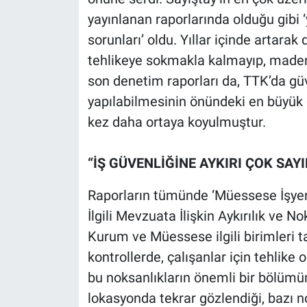
yayınlanan raporlarında olduğu gibi ‘y
sorunları’ oldu. Yıllar içinde artar
tehlikeye sokmakla kalmayıp, madenl
son denetim raporları da, TTK’da güv
yapılabilmesinin önündeki en büyük 
kez daha ortaya koyulmuştur.
“İŞ GÜVENLİĞİNE AYKIRI ÇOK SAYI
Raporların tümünde ‘Müessese İşyerl
İlgili Mevzuata İlişkin Aykırılık ve N
Kurum ve Müessese ilgili birimleri t
kontrollerde, çalışanlar için tehlike 
bu noksanlıkların önemli bir bölümün
lokasyonda tekrar gözlendiği, bazı n