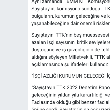
Aynı zamanda TBMM KİT Komisyonu
Sayıştay’ın, komisyona sunduğu TTK 
bulguların, kurumun geleceğine ve k
yaşanabileceğine dair önemli riskler
Sayıştayın, TTK’nın beş müessesesi i
azalan işçi sayısının, kritik seviyele
düştüğüne ve iş güvenliğinin de tehli
aldığını söyleyen Milletvekili, “TTK 
açıklamasında şu ifadeleri kullandı:
“İŞÇİ AZLIĞI KURUMUN GELECEĞİ İ
“Sayıştayın TTK 2023 Denetim Rapor
geleceğinin yıldan yıla karartıldığı
Faciasında olduğu gibi benzer facial
önüne serdi. Sayıştay’ın en çok üzeri