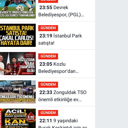
alındı
23:55
Devrek
Belediyespor, (PGL)
sürecini resmi olarak
GÜNDEM
tamamladı
23:19
İstanbul Park
satışta!
GÜNDEM
23:05
Kozlu
Belediyespor'dan
3.Lig'e transfer oldu
GÜNDEM
22:33
Zonguldak TSO
önemli etkinliğe ev
sahipliği yaptı
GÜNDEM
22:11
9 yaşındaki
Burak Keskintığ için acil