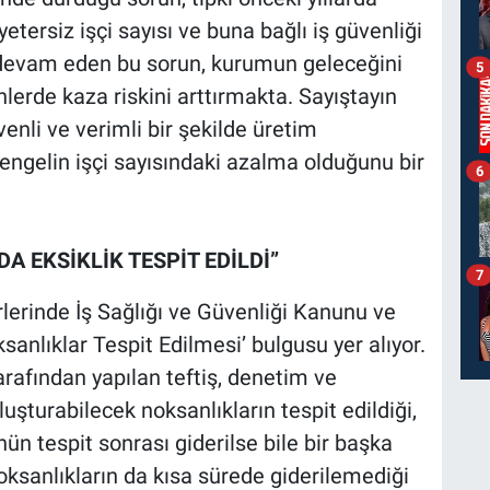
etersiz işçi sayısı ve buna bağlı iş güvenliği
ak devam eden bu sorun, kurumun geleceğini
5
erde kaza riskini arttırmakta. Sayıştayın
enli ve verimli bir şekilde üretim
engelin işçi sayısındaki azalma olduğunu bir
6
DA EKSİKLİK TESPİT EDİLDİ”
7
erinde İş Sağlığı ve Güvenliği Kanunu ve
oksanlıklar Tespit Edilmesi’ bulgusu yer alıyor.
arafından yapılan teftiş, denetim ve
oluşturabilecek noksanlıkların tespit edildiği,
ün tespit sonrası giderilse bile bir başka
oksanlıkların da kısa sürede giderilemediği