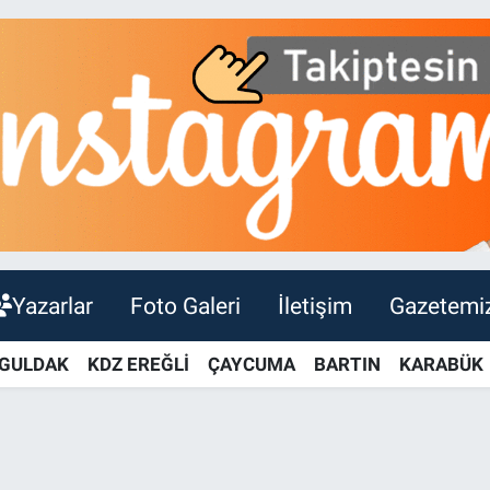
Yazarlar
Foto Galeri
İletişim
Gazetemi
GULDAK
KDZ EREĞLİ
ÇAYCUMA
BARTIN
KARABÜK