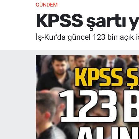
GÜNDEM
KPSS şartı y
İş-Kur’da güncel 123 bin açık i