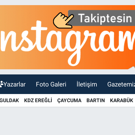
Yazarlar
Foto Galeri
İletişim
Gazetemi
GULDAK
KDZ EREĞLİ
ÇAYCUMA
BARTIN
KARABÜK