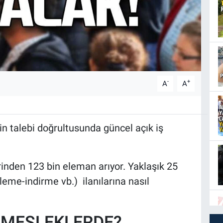
-
+
A
A
in talebi doğrultusunda güncel açık iş
rinden 123 bin eleman arıyor. Yaklaşık 25
kleme-indirme vb.) ilanılarına nasıl
 MESLEKLERDE?