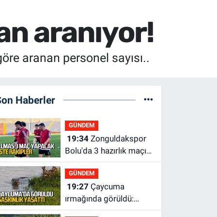
an aranıyor!
göre aranan personel sayısı..
Son Haberler
GÜNDEM
19:34
Zonguldakspor
Bolu'da 3 hazırlık maçı
oynayacak... İşte
GÜNDEM
rakipler...
19:27
Çaycuma
ırmağında görüldü:
Görenler şaşkınlık