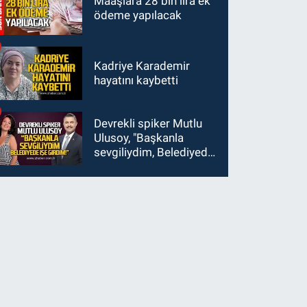
Maaşlara 28 bin lira ek
ödeme yapılacak
Kadriye Karademir
hayatını kaybetti
Devrekli spiker Mutlu
Ulusoy, "Başkanla
sevgiliydim, Belediyede
işe girdim"