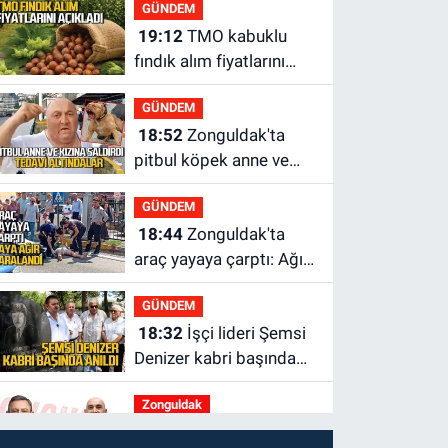
GÜNDEM
yaşadı
19:12
TMO kabuklu
fındık alım fiyatlarını
açıkladı
GÜNDEM
18:52
Zonguldak'ta
pitbul köpek anne ve
çocuğuna saldırdı:
GÜNDEM
Tedavi altındalar
18:44
Zonguldak'ta
araç yayaya çarptı: Ağır
yaralanan yaya tedavi
GÜNDEM
altına alındı
18:32
İşçi lideri Şemsi
Denizer kabri başında
anıldı
Zonguldak
16:39
YENİ Parti