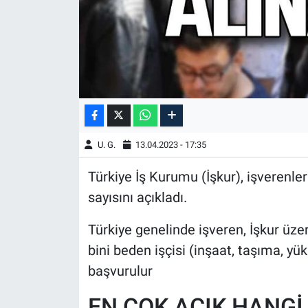
U. G.
13.04.2023 - 17:35
Türkiye İş Kurumu (İşkur), işverenler
sayısını açıkladı.
Türkiye genelinde işveren, İşkur üze
bini beden işçisi (inşaat, taşıma, yü
başvurulur
EN ÇOK AÇIK HANGİ