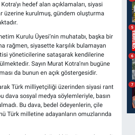
otra'yı hedef alan açıklamaları, siyasi
ar üzerine kurulmuş, gündem oluşturma
ktadır.
5
önetim Kurulu Üyesi’nin muhatabı, başka bir
Buna rağmen, siyasette karşılık bulamayan
tisi yöneticilerine sataşarak kendilerine
6
ülmektedir. Sayın Murat Kotra’nın bugüne
ası da bunun en açık göstergesidir.
7
arak Türk milliyetçiliği üzerinden siyasi rant
 bu dava sosyal medya söylemleriyle, basın
lmadı. Bu dava, bedel ödeyenlerin, çile
ünü Türk milletine adayanların omuzlarında