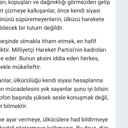
arı, kopuşları ve dağınıklığı görmezden gelip
et çizmeye kalkışanlar, önce kendi siyasi
 önünü süpüremeyenlerin, ülkücü harekete
ilecek bir tutum değildir.
 peşinde olmakla itham etmek, en hafif
tir. Milliyetçi Hareket Partisi'nin kadroları
e eder. Bunun aksini iddia eden herkes,
kle mükelleftir.
anlar, ülkücülüğü kendi siyasi hesaplarına
rın mücadelesini yok sayanlar şunu iyi bilsin:
rofon başında yüksek sesle konuşmak değil,
 bilmektir.
'ne ayar vermeye, ülkücülere had bildirmeye