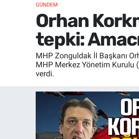
GÜNDEM
Orhan Kork
tepki: Ama
MHP Zonguldak İl Başkanı Orh
MHP Merkez Yönetim Kurulu (MY
verdi.