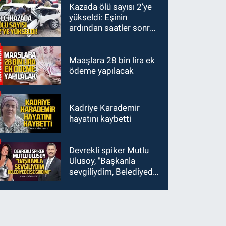
Kazada ölü sayısı 2’ye
altına alındı
yükseldi: Eşinin
ardından saatler sonra
sürücü de hayatını
kaybetti
Maaşlara 28 bin lira ek
ödeme yapılacak
Kadriye Karademir
hayatını kaybetti
Devrekli spiker Mutlu
Ulusoy, "Başkanla
sevgiliydim, Belediyede
işe girdim"