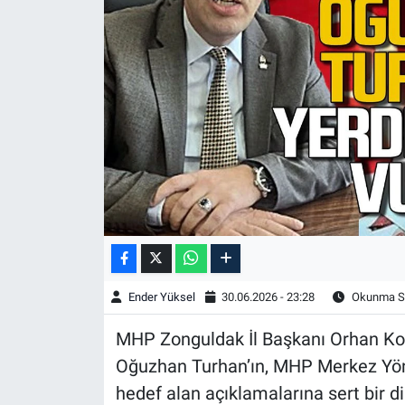
Ender Yüksel
30.06.2026 - 23:28
Okunma Sü
MHP Zonguldak İl Başkanı Orhan Kor
Oğuzhan Turhan’ın, MHP Merkez Yön
hedef alan açıklamalarına sert bir dil