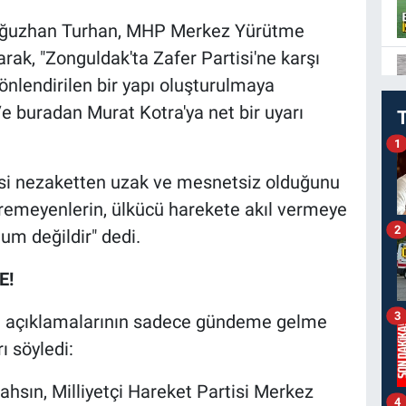
ı Oğuzhan Turhan, MHP Merkez Yürütme
rak, "Zonguldak'ta Zafer Partisi'ne karşı
 yönlendirilen bir yapı oluşturulmaya
 Ve buradan Murat Kotra'ya net bir uyarı
1
asi nezaketten uzak ve mesnetsiz olduğunu
üremeyenlerin, ülkücü harekete akıl vermeye
2
tum değildir" dedi.
E!
3
nın açıklamalarının sadece gündeme gelme
ı söyledi:
ahsın, Milliyetçi Hareket Partisi Merkez
4