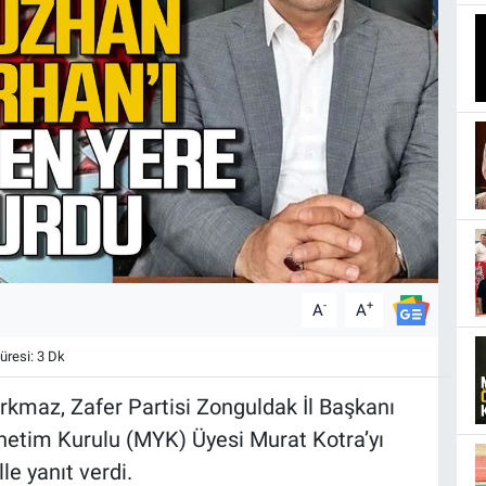
-
+
A
A
resi: 3 Dk
kmaz, Zafer Partisi Zonguldak İl Başkanı
etim Kurulu (MYK) Üyesi Murat Kotra’yı
le yanıt verdi.