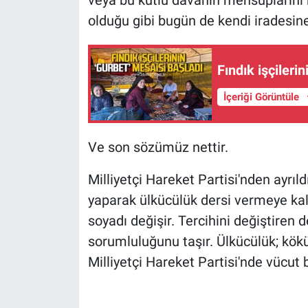
veya bu kutlu davanın mensuplarını
olduğu gibi bugün de kendi iradesine,
Fındık işçileri
İçeriği Görüntüle
Ve son sözümüz nettir.
Milliyetçi Hareket Partisi'nden ayrıl
yaparak ülkücülük dersi vermeye kal
soyadı değişir. Tercihini değiştiren d
sorumluluğunu taşır. Ülkücülük; köküyl
Milliyetçi Hareket Partisi'nde vücut 