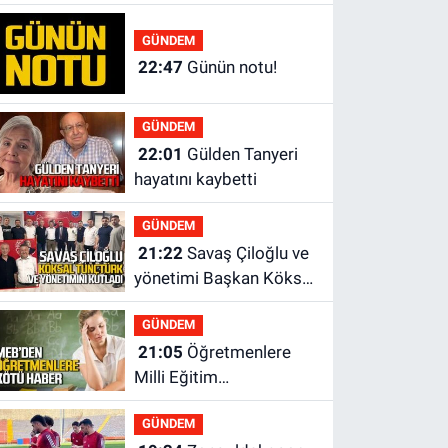
yönetiminden neden
yok?
GÜNDEM
22:47
Günün notu!
GÜNDEM
22:01
Gülden Tanyeri
hayatını kaybetti
GÜNDEM
21:22
Savaş Çiloğlu ve
yönetimi Başkan Köksal
Tunçtürk’ü kutladı
GÜNDEM
21:05
Öğretmenlere
Milli Eğitim
Bakanlığı'ndan kötü
GÜNDEM
haber