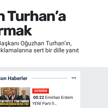
 Turhan’a
urmak
Başkanı Oğuzhan Turhan’ın,
amalarına sert bir dille yanıt
Son Haberler
GÜNDEM
00:22
Emirhan Erdem
YENİ Parti İl