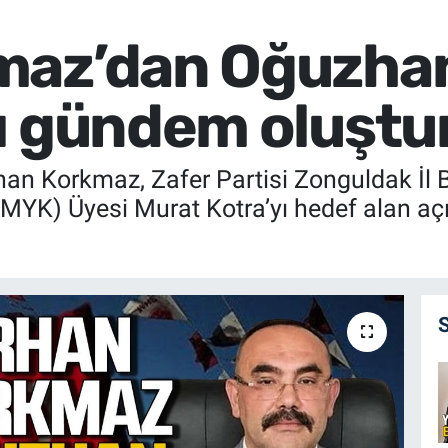
maz’dan Oğuzhan
cı gündem oluşt
an Korkmaz, Zafer Partisi Zonguldak İl 
K) Üyesi Murat Kotra’yı hedef alan açıkl