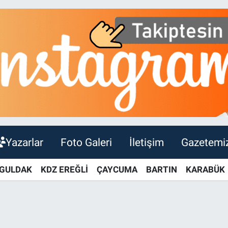
Yazarlar
Foto Galeri
İletişim
Gazetemi
GULDAK
KDZ EREĞLİ
ÇAYCUMA
BARTIN
KARABÜK