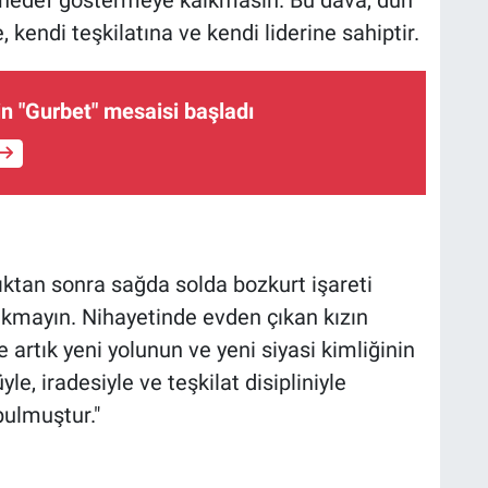
 hedef göstermeye kalkmasın. Bu dava, dün
 kendi teşkilatına ve kendi liderine sahiptir.
nin "Gurbet" mesaisi başladı
dıktan sonra sağda solda bozkurt işareti
kmayın. Nihayetinde evden çıkan kızın
e artık yeni yolunun ve yeni siyasi kimliğinin
e, iradesiyle ve teşkilat disipliniyle
bulmuştur."