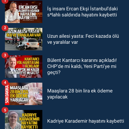
1
GÜNDEM
İş insanı Ercan Ekşi İstanbul’daki
11:00
Belediye duyurdu! Yüzme
s*lahlı saldırıda hayatını kaybetti
yarışması ertelendi
2
GÜNDEM
Uzun ailesi yasta: Feci kazada ölü
10:55
İşçi servisi kaza yaptı...
ve yaralılar var
Yaralıların durumu ağır
3
Bülent Kantarcı kararını açıkladı!
GÜNDEM
CHP'de mi kaldı, Yeni Parti'ye mi
10:06
“Drakula” alarmı! Zonguldak,
geçti?
Bartın ve Düzce tehdit altında
4
Maaşlara 28 bin lira ek ödeme
yapılacak
5
Kadriye Karademir hayatını kaybetti