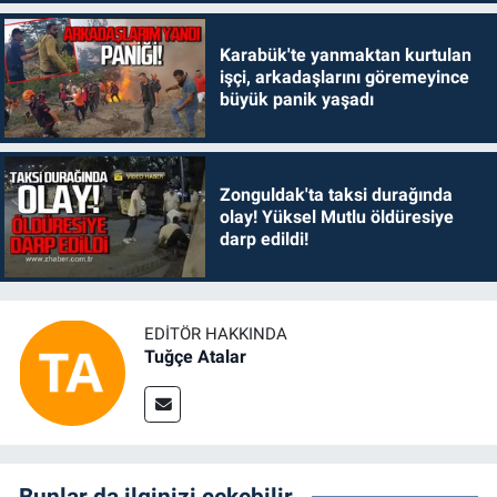
Karabük'te yanmaktan kurtulan
işçi, arkadaşlarını göremeyince
büyük panik yaşadı
Zonguldak'ta taksi durağında
olay! Yüksel Mutlu öldüresiye
darp edildi!
EDITÖR HAKKINDA
Tuğçe Atalar
Bunlar da ilginizi çekebilir