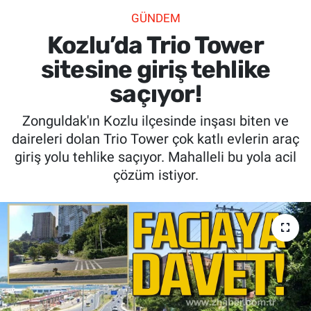
GÜNDEM
SİYASET
Kozlu’da Trio Tower
SPOR
sitesine giriş tehlike
saçıyor!
SAĞLIK
Zonguldak'ın Kozlu ilçesinde inşası biten ve
daireleri dolan Trio Tower çok katlı evlerin araç
giriş yolu tehlike saçıyor. Mahalleli bu yola acil
çözüm istiyor.