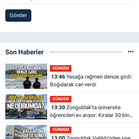
Gönder
Son Haberler
GÜNDEM
13:46
Yasağa rağmen denize girdi:
Boğularak can verdi
GÜNDEM
13:30
Zonguldak’ta üniversite
öğrencileri ev arıyor: Kiralar 30 bin
liraya kadar çıkıyor
GÜNDEM
13:00
Zonguldak Valiliği'nden son