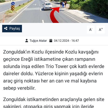
Paylaş
-
+
A
A
Tuğçe Atalar
04.12.2024 - 16:47
Zonguldak’ın Kozlu ilçesinde Kozlu kavşağını
geçince Ereğli istikametine çıkan rampanın
solunda inşa edilen Trio Tower çok katlı evlerde
daireler doldu. Yüzlerce kişinin yaşadığı evlerin
araç giriş noktası her an can ve mal kaybına
sebep verebilir.
Zonguldak istikametinden araçlarıyla gelen site
sakinleri, otoparka giriş yapmak için ileride