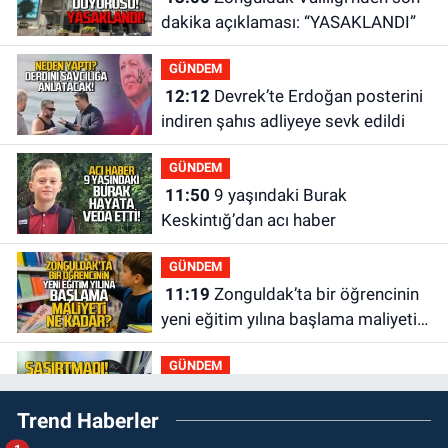
dakika açıklaması: “YASAKLANDI”
GÜNDEM
12:12
Devrek’te Erdoğan posterini
indiren şahıs adliyeye sevk edildi
GÜNDEM
11:50
9 yaşındaki Burak
Keskintığ’dan acı haber
GÜNDEM
11:19
Zonguldak’ta bir öğrencinin
yeni eğitim yılına başlama maliyeti
ne kadar?
GÜNDEM
11:13
Şaşırtmadı... Akaryakıta bir
Trend Haberler
zam daha geliyor