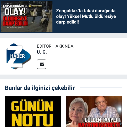
Zonguldak'ta taksi durağında
olay! Yüksel Mutlu öldüresiye
darp edildi!
EDITÖR HAKKINDA
U. G.
Bunlar da ilginizi çekebilir