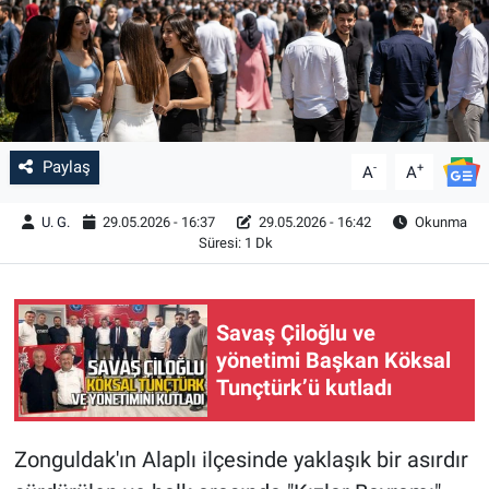
Paylaş
-
+
A
A
U. G.
29.05.2026 - 16:37
29.05.2026 - 16:42
Okunma
Süresi: 1 Dk
Savaş Çiloğlu ve
yönetimi Başkan Köksal
Tunçtürk’ü kutladı
Zonguldak'ın Alaplı ilçesinde yaklaşık bir asırdır