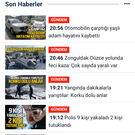
Son Haberler
GÜNDEM
20:56
Otomobilin çarptığı yaşlı
adam hayatını kaybetti
GÜNDEM
20:46
Zonguldak-Düzce yolunda
feci kaza: Çok sayıda yaralı var
GÜNDEM
19:21
Yangında dakikalarla
yarıştılar: Korku dolu anlar
GÜNDEM
19:12
Polis 9 kişi yakaladı 2 kişi
tutuklandı