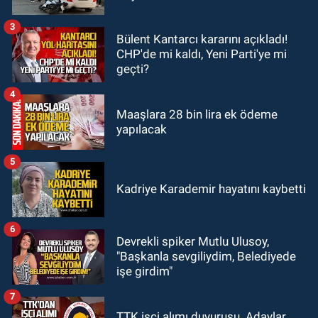
evinde ölü bulundu.
3
Bülent Kantarcı kararını açıkladı!
MAGAZİN
CHP'de mi kaldı, Yeni Parti'ye mi
12:45
Ülkü Hilal Çiftçi’nin ailesinde
geçti?
yeni kriz. “Kızımın parasını
çapkınlıkta yiyor”
4
Maaşlara 28 bin lira ek ödeme
yapılacak
5
Kadriye Karademir hayatını kaybetti
6
Devrekli spiker Mutlu Ulusoy,
"Başkanla sevgiliydim, Belediyede
işe girdim"
7
TTK işçi alımı duyurusu. Adaylar