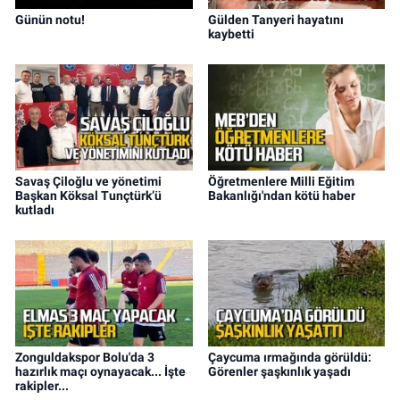
Günün notu!
Gülden Tanyeri hayatını
kaybetti
Savaş Çiloğlu ve yönetimi
Öğretmenlere Milli Eğitim
Başkan Köksal Tunçtürk’ü
Bakanlığı'ndan kötü haber
kutladı
Zonguldakspor Bolu'da 3
Çaycuma ırmağında görüldü:
hazırlık maçı oynayacak... İşte
Görenler şaşkınlık yaşadı
rakipler...