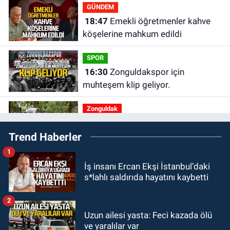
GÜNDEM
18:47
Emekli öğretmenler kahve
köşelerine mahkum edildi
SPOR
16:30
Zonguldakspor için
muhteşem klip geliyor.
Zonguldak
15:41
Zeki Tosun ölümünün birinci
Trend Haberler
yılında mezarı başında anıldı.
1
KDZ EREĞLİ
İş insanı Ercan Ekşi İstanbul’daki
15:11
Kdz. Ereğli'de Mervealtı
s*lahlı saldırıda hayatını kaybetti
Plajı’ndaki çadır ve baraka işgalleri
kaldırıldı.
2
KOZLU
Uzun ailesi yasta: Feci kazada ölü
14:31
Kozlu'da Nazım Zararcı
ve yaralılar var