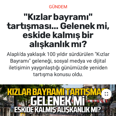
GÜNDEM
SİYASET
"Kızlar bayramı"
SPOR
tartışması... Gelenek mi,
eskide kalmış bir
SAĞLIK
alışkanlık mı?
Alaplı'da yaklaşık 100 yıldır sürdürülen "Kızlar
Bayramı" geleneği, sosyal medya ve dijital
iletişimin yaygınlaştığı günümüzde yeniden
tartışma konusu oldu.