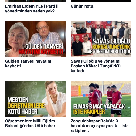
Emirhan Erdem YENİ Parti İl
Günün notu!
yönetiminden neden yok?
Gülden Tanyeri hayatını
Savaş Çiloğlu ve yönetimi
kaybetti
Başkan Köksal Tunçtürk’ü
kutladı
Öğretmenlere Milli Eğitim
Zonguldakspor Bolu'da 3
Bakanlığı'ndan kötü haber
hazırlık maçı oynayacak... İşte
rakipler...