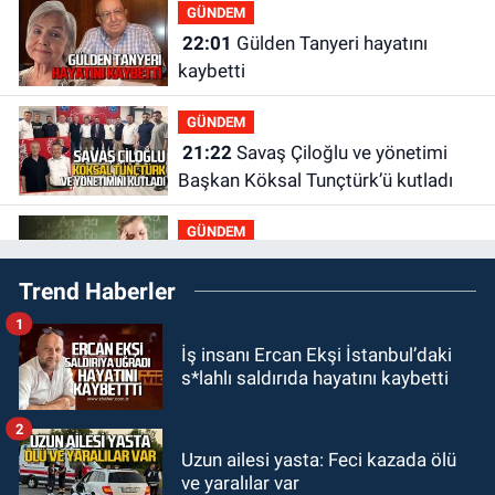
GÜNDEM
22:01
Gülden Tanyeri hayatını
kaybetti
GÜNDEM
21:22
Savaş Çiloğlu ve yönetimi
Başkan Köksal Tunçtürk’ü kutladı
GÜNDEM
21:05
Öğretmenlere Milli Eğitim
Trend Haberler
Bakanlığı'ndan kötü haber
1
GÜNDEM
İş insanı Ercan Ekşi İstanbul’daki
19:34
Zonguldakspor Bolu'da 3
s*lahlı saldırıda hayatını kaybetti
hazırlık maçı oynayacak... İşte
rakipler...
2
GÜNDEM
Uzun ailesi yasta: Feci kazada ölü
19:27
Çaycuma ırmağında görüldü:
ve yaralılar var