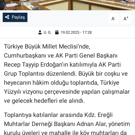
Paylaş
-
+
A
A
U. G.
19.02.2025 - 17:28
Türkiye Büyük Millet Meclisi’nde,
Cumhurbaşkanı ve AK Parti Genel Başkanı
Recep Tayyip Erdoğan’ın katılımıyla AK Parti
Grup Toplantısı düzenlendi. Büyük bir coşku ve
heyecanın hâkim olduğu toplantıda, Türkiye
Yüzyılı vizyonu çerçevesinde yapılan çalışmalar
ve gelecek hedefleri ele alındı.
Toplantıya katılanlar arasında Kdz. Ereğli
Muhtarlar Derneği Başkanı Adnan Alar, yönetim
kurulu üyeleri ve mahalle ile köy muhtarları da