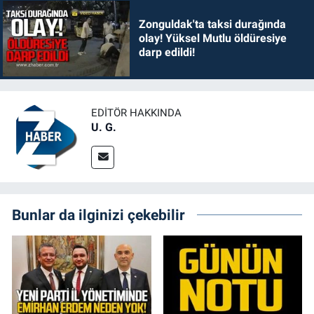
Zonguldak'ta taksi durağında
olay! Yüksel Mutlu öldüresiye
darp edildi!
EDITÖR HAKKINDA
U. G.
Bunlar da ilginizi çekebilir