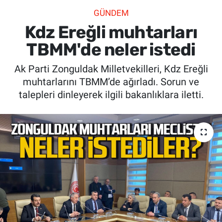
GÜNDEM
SİYASET
Kdz Ereğli muhtarları
SPOR
TBMM'de neler istedi
Ak Parti Zonguldak Milletvekilleri, Kdz Ereğli
SAĞLIK
muhtarlarını TBMM’de ağırladı. Sorun ve
talepleri dinleyerek ilgili bakanlıklara iletti.