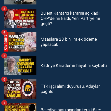
Görenler şaşkınlık yaşadı
3
Bülent Kantarcı kararını açıkladı!
GÜNDEM
CHP'de mi kaldı, Yeni Parti'ye mi
19:12
TMO kabuklu fındık alım
geçti?
fiyatlarını açıkladı
4
Maaşlara 28 bin lira ek ödeme
yapılacak
5
Kadriye Karademir hayatını kaybetti
6
TTK işçi alımı duyurusu. Adaylar
çağrıldı
7
Belediye başkanından ters köşe: