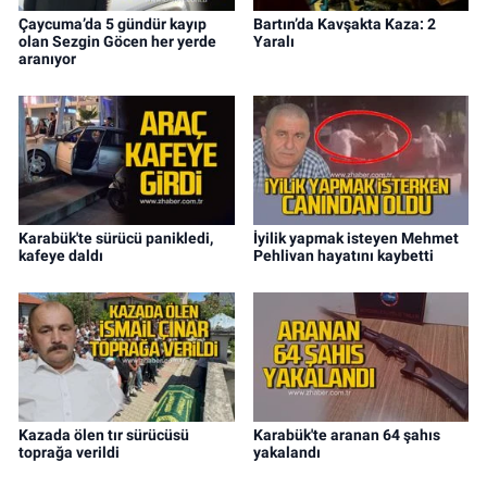
Çaycuma’da 5 gündür kayıp
Bartın’da Kavşakta Kaza: 2
olan Sezgin Göcen her yerde
Yaralı
aranıyor
Karabük'te sürücü panikledi,
İyilik yapmak isteyen Mehmet
kafeye daldı
Pehlivan hayatını kaybetti
Kazada ölen tır sürücüsü
Karabük'te aranan 64 şahıs
toprağa verildi
yakalandı