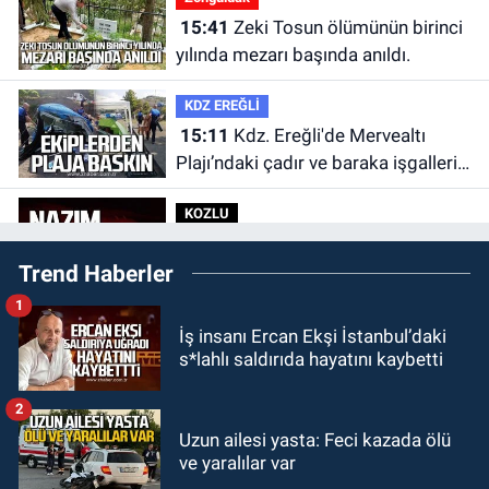
15:41
Zeki Tosun ölümünün birinci
yılında mezarı başında anıldı.
KDZ EREĞLİ
15:11
Kdz. Ereğli'de Mervealtı
Plajı’ndaki çadır ve baraka işgalleri
kaldırıldı.
KOZLU
14:31
Kozlu'da Nazım Zararcı
Trend Haberler
evinde ölü bulundu.
1
MAGAZİN
İş insanı Ercan Ekşi İstanbul’daki
12:45
Ülkü Hilal Çiftçi’nin ailesinde
s*lahlı saldırıda hayatını kaybetti
yeni kriz. “Kızımın parasını
çapkınlıkta yiyor”
2
Zonguldak
Uzun ailesi yasta: Feci kazada ölü
12:15
Çaycuma'da otomobil
ve yaralılar var
durağa çarpıp takla attı. Sürücü