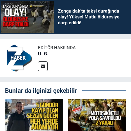
Zonguldak'ta taksi durağında
olay! Yüksel Mutlu öldüresiye
darp edildi!
EDITÖR HAKKINDA
U. G.
Bunlar da ilginizi çekebilir