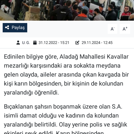
Paylaş
-
+
A
A
U. G.
31.12.2022 - 15:21
29.11.2024 - 12:45
Edinilen bilgiye göre, Aladağ Mahallesi Kavallar
mezarlığı karşısındaki ara sokakta meydana
gelen olayda, aileler arasında çıkan kavgada bir
kişi karın bölgesinden, bir kişinin de kolundan
yaralandığı öğrenildi.
Bıçaklanan şahsın boşanmak üzere olan S.A.
isimli damat olduğu ve kadının da kolundan
yaralandığı belirtildi. Olay yerine polis ve sağlık
ekipleri sevk edildi. Karın bölgesinden