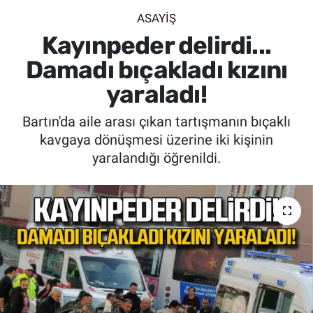
ASAYİŞ
SİYASET
Kayınpeder delirdi...
SPOR
Damadı bıçakladı kızını
yaraladı!
SAĞLIK
Bartın'da aile arası çıkan tartışmanın bıçaklı
kavgaya dönüşmesi üzerine iki kişinin
yaralandığı öğrenildi.