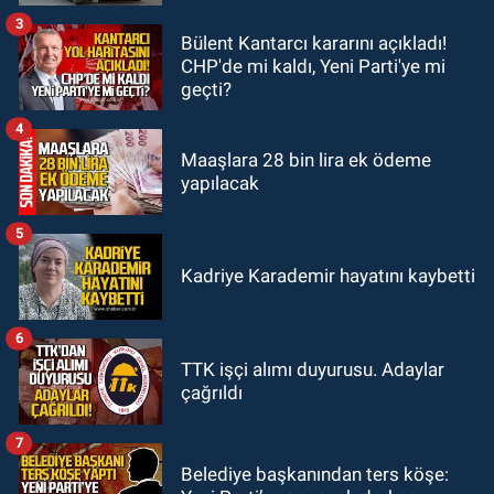
alevlerin arasından kurtarıldı.
3
Bülent Kantarcı kararını açıkladı!
SPOR
CHP'de mi kaldı, Yeni Parti'ye mi
11:49
Kdz. Ereğli Belediyespor'da
geçti?
kulübün başına kim geçecek?
4
Maaşlara 28 bin lira ek ödeme
yapılacak
5
Kadriye Karademir hayatını kaybetti
6
TTK işçi alımı duyurusu. Adaylar
çağrıldı
7
Belediye başkanından ters köşe: