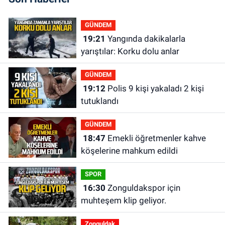
GÜNDEM
19:21
Yangında dakikalarla
yarıştılar: Korku dolu anlar
GÜNDEM
19:12
Polis 9 kişi yakaladı 2 kişi
tutuklandı
GÜNDEM
18:47
Emekli öğretmenler kahve
köşelerine mahkum edildi
SPOR
16:30
Zonguldakspor için
muhteşem klip geliyor.
Zonguldak