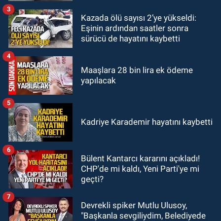
kaçtığını resmen açıkladı
3
Kazada ölü sayısı 2’ye yükseldi:
GÜNDEM
Eşinin ardından saatler sonra
20:56
Otomobilin çarptığı yaşlı
sürücü de hayatını kaybetti
adam hayatını kaybetti
4
Maaşlara 28 bin lira ek ödeme
yapılacak
5
Kadriye Karademir hayatını kaybetti
6
Bülent Kantarcı kararını açıkladı!
CHP'de mi kaldı, Yeni Parti'ye mi
geçti?
7
Devrekli spiker Mutlu Ulusoy,
"Başkanla sevgiliydim, Belediyede