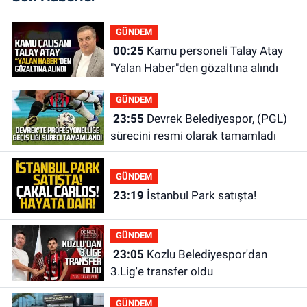
GÜNDEM
00:25
Kamu personeli Talay Atay
"Yalan Haber"den gözaltına alındı
GÜNDEM
23:55
Devrek Belediyespor, (PGL)
sürecini resmi olarak tamamladı
GÜNDEM
23:19
İstanbul Park satışta!
GÜNDEM
23:05
Kozlu Belediyespor'dan
3.Lig'e transfer oldu
GÜNDEM