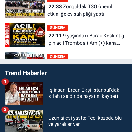
22:33
Zonguldak TSO önemli
etkinliğe ev sahipliği yaptı
GÜNDEM
22:11
9 yaşındaki Burak Keskintığ
için acil Trombosit Arh (+) kana
ihtiyaç var
GÜNDEM
21:50
Yoldan çıktı karşı şeride
Trend Haberler
fırladı: Çok sayıda yaralı var
1
GÜNDEM
İş insanı Ercan Ekşi İstanbul’daki
21:38
Ercüment Ünal'dan acık
s*lahlı saldırıda hayatını kaybetti
haber geldi: Ameliyata dayanamadı
2
GÜNDEM
Uzun ailesi yasta: Feci kazada ölü
21:12
Yönetim kulübü önce borç
ve yaralılar var
batağına soktu şimdi de görevden