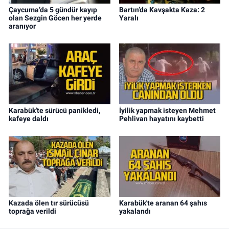
Çaycuma’da 5 gündür kayıp
Bartın’da Kavşakta Kaza: 2
olan Sezgin Göcen her yerde
Yaralı
aranıyor
Karabük'te sürücü panikledi,
İyilik yapmak isteyen Mehmet
kafeye daldı
Pehlivan hayatını kaybetti
Kazada ölen tır sürücüsü
Karabük'te aranan 64 şahıs
toprağa verildi
yakalandı