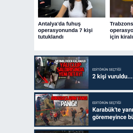
EDITÖRÜN SEÇTIĞI
2 kişi vuruldu..
EDITÖRÜN SEÇTIĞI
Karabük'te yanm
göremeyince bü