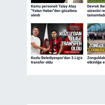
Kamu personeli Talay Atay
Devrek Be
"Yalan Haber"den gözaltına
sürecini r
alındı
tamamlad
Kozlu Belediyespor'dan 3.Lig'e
Zonguldak
transfer oldu
etkinliğe e