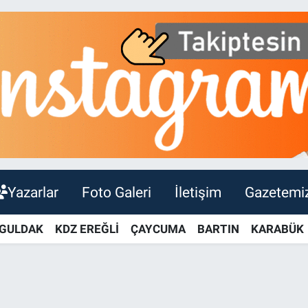
Yazarlar
Foto Galeri
İletişim
Gazetemi
GULDAK
KDZ EREĞLİ
ÇAYCUMA
BARTIN
KARABÜK