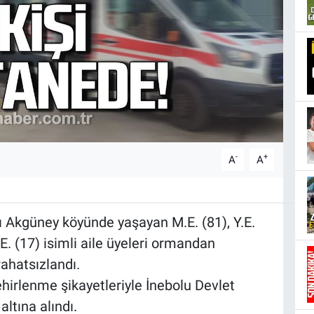
-
+
A
A
lı Akgüney köyünde yaşayan M.E. (81), Y.E.
M.E. (17) isimli aile üyeleri ormandan
rahatsızlandı.
ehirlenme şikayetleriyle İnebolu Devlet
ltına alındı.