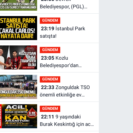
Belediyespor, (PGL)
sürecini resmi olarak
GÜNDEM
tamamladı
23:19
İstanbul Park
satışta!
GÜNDEM
23:05
Kozlu
Belediyespor'dan
3.Lig'e transfer oldu
GÜNDEM
22:33
Zonguldak TSO
önemli etkinliğe ev
sahipliği yaptı
GÜNDEM
22:11
9 yaşındaki
Burak Keskintığ için acil
Trombosit Arh (+) kana