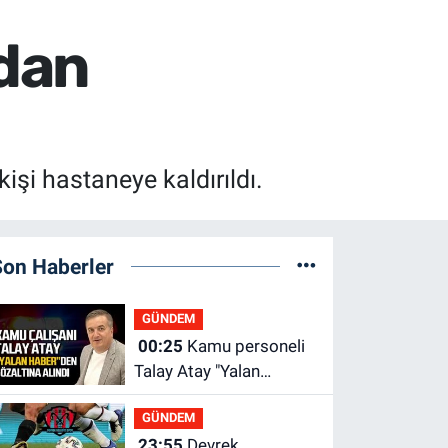
dan
şi hastaneye kaldırıldı.
Son Haberler
GÜNDEM
00:25
Kamu personeli
Talay Atay "Yalan
Haber"den gözaltına
GÜNDEM
alındı
23:55
Devrek