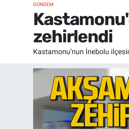
GÜNDEM
Kastamonu'd
zehirlendi
Kastamonu’nun İnebolu ilçesind