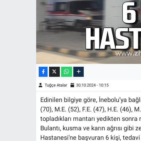
Tuğçe Atalar
30.10.2024 - 10:15
Edinilen bilgiye göre, İnebolu’ya bağ
(70), M.E. (52), F.E. (47), H.E. (46), 
topladıkları mantarı yedikten sonra 
Bulantı, kusma ve karın ağrısı gibi z
Hastanesi'ne başvuran 6 kişi, tedavi a