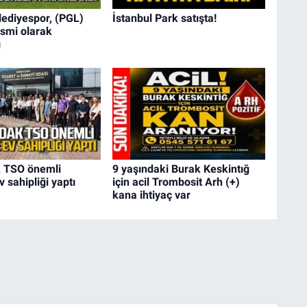
lediyespor, (PGL)
İstanbul Park satışta!
esmi olarak
ı
 TSO önemli
9 yaşındaki Burak Keskintığ
v sahipliği yaptı
için acil Trombosit Arh (+)
kana ihtiyaç var