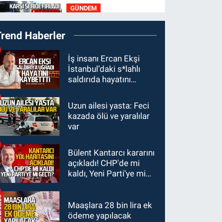
GÜNDEM
ihtiyaç var
21:50
Yoldan çıktı karşı
Trend Haberler
şeride fırladı: Çok
sayıda yaralı var
GÜNDEM
İş insanı Ercan Ekşi
İstanbul’daki s*lahlı
21:38
Ercüment
saldırıda hayatını
Ünal'dan acık haber
kaybetti
geldi: Ameliyata
Uzun ailesi yasta: Feci
GÜNDEM
dayanamadı
kazada ölü ve yaralılar
21:12
Yönetim kulübü
var
önce borç batağına
soktu şimdi de
Bülent Kantarcı kararını
GÜNDEM
görevden kaçtığını
açıkladı! CHP'de mi
20:56
Otomobilin
resmen açıkladı
kaldı, Yeni Parti'ye mi
çarptığı yaşlı adam
geçti?
hayatını kaybetti
Maaşlara 28 bin lira ek
ödeme yapılacak