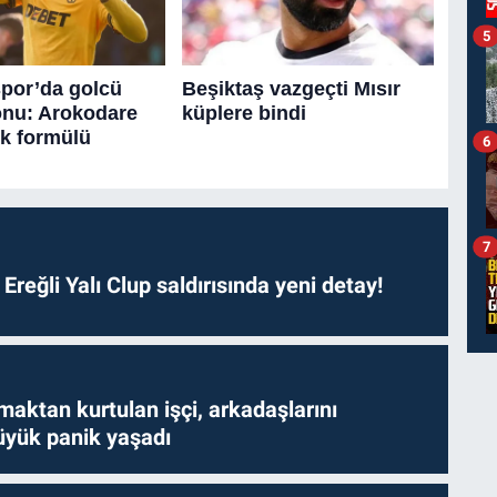
5
6
7
. Ereğli Yalı Clup saldırısında yeni detay!
aktan kurtulan işçi, arkadaşlarını
yük panik yaşadı